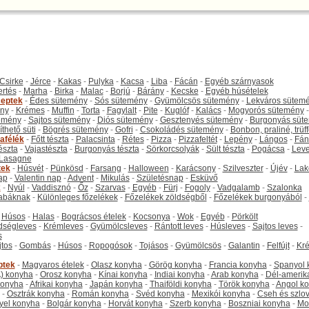
Csirke
-
Jérce
-
Kakas
-
Pulyka
-
Kacsa
-
Liba
-
Fácán
-
Egyéb szárnyasok
ertés
-
Marha
-
Birka
-
Malac
-
Borjú
-
Bárány
-
Kecske
-
Egyéb húsételek
eptek
-
Édes sütemény
-
Sós sütemény
-
Gyümölcsös sütemény
-
Lekváros sütem
ny
-
Krémes
-
Muffin
-
Torta
-
Fagylalt
-
Pite
-
Kuglóf
-
Kalács
-
Mogyorós sütemény
-
emény
-
Sajtos sütemény
-
Diós sütemény
-
Gesztenyés sütemény
-
Burgonyás süt
thető süti
-
Bögrés sütemény
-
Gofri
-
Csokoládés sütemény
-
Bonbon, praliné, trüff
tafélék
-
Főtt tészta
-
Palacsinta
-
Rétes
-
Pizza
-
Pizzafeltét
-
Lepény
-
Lángos
-
Fán
tészta
-
Vajastészta
-
Burgonyás tészta
-
Sörkorcsolyák
-
Sült tészta
-
Pogácsa
-
Leve
Lasagne
tek
-
Húsvét
-
Pünkösd
-
Farsang
-
Halloween
-
Karácsony
-
Szilveszter
-
Újév
-
Lak
ap
-
Valentin nap
-
Advent
-
Mikulás
-
Születésnap
-
Esküvő
k
-
Nyúl
-
Vaddisznó
-
Őz
-
Szarvas
-
Egyéb
-
Fürj
-
Fogoly
-
Vadgalamb
-
Szalonka
abáknak
-
Különleges főzelékek
-
Főzelékek zöldségből
-
Főzelékek burgonyából
-
-
Húsos
-
Halas
-
Bográcsos ételek
-
Kocsonya
-
Wok
-
Egyéb
-
Pörkölt
dségleves
-
Krémleves
-
Gyümölcsleves
-
Rántott leves
-
Húsleves
-
Sajtos leves
-
s
jtos
-
Gombás
-
Húsos
-
Ropogósok
-
Tojásos
-
Gyümölcsös
-
Galantin
-
Felfújt
-
Kr
ptek
-
Magyaros ételek
-
Olasz konyha
-
Görög konyha
-
Francia konyha
-
Spanyol 
) konyha
-
Orosz konyha
-
Kínai konyha
-
Indiai konyha
-
Arab konyha
-
Dél-amerik
 konyha
-
Afrikai konyha
-
Japán konyha
-
Thaiföldi konyha
-
Török konyha
-
Angol k
-
Osztrák konyha
-
Román konyha
-
Svéd konyha
-
Mexikói konyha
-
Cseh és szlo
yel konyha
-
Bolgár konyha
-
Horvát konyha
-
Szerb konyha
-
Boszniai konyha
-
Mo