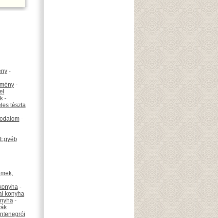
ény
-
emény
-
el
k
-
les tészta
odalom
-
Egyéb
émek,
konyha
-
ai konyha
onyha
-
vák
ntenegrói