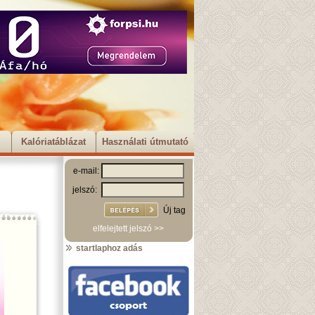
Kalóriatáblázat
Használati útmutató
e-mail:
jelszó:
Új tag
elfelejtett jelszó >>
startlaphoz adás