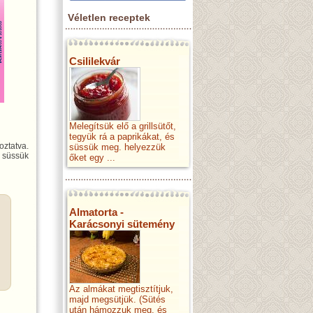
Véletlen receptek
Csililekvár
Melegítsük elő a grillsütőt,
tegyük rá a paprikákat, és
oztatva.
süssük meg. helyezzük
s süssük
őket egy ...
Almatorta -
Karácsonyi sütemény
Az almákat megtisztítjuk,
majd megsütjük. (Sütés
után hámozzuk meg, és