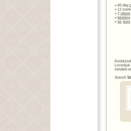
» 60 dkg
c
» 12 szele
» 2
citrom
»
kömény
»
só
,
bors
Kockázzuk
Locsolju
mindkét ol
Szerző:
Íz