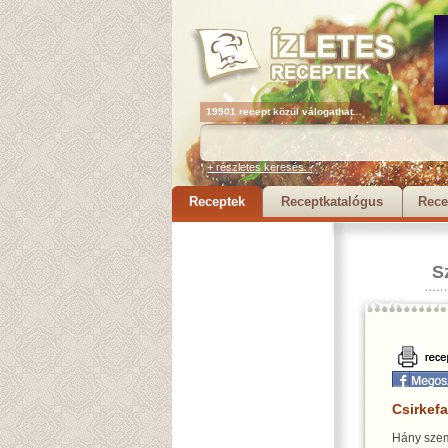
19901 recept közül válogathat...
+ részletes keresés...
Receptek
Receptkatalógus
Rece
S
Csirkef
Hány szem