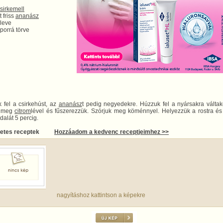
sirkemell
t friss
ananász
leve
porrá törve
 fel a csirkehúst, az
ananász
t pedig negyedekre. Húzzuk fel a nyársakra váltak
k meg
citrom
lével és fűszerezzük. Szórjuk meg köménnyel. Helyezzük a rostra é
dalát 5 percig.
letes receptek
Hozzáadom a kedvenc receptjeimhez >>
nagyításhoz kattintson a képekre