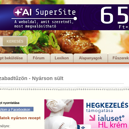
pt beküldése
Fórum
Lexikon
Alapanyagok
Fűszerek
zabadtűzön
-
Nyárson sült
alatok nyárson recept
élyre: