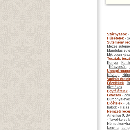
Szárnyasok
-
Húsételek
-
S
Sütemény rec
Mézes sütemé
Mandulás süt
Mikroban készí
Tészták, tész
Kenyér
-
Kelt 
-
Kétszersült
-
Ünnepi recep
Névnap
-
Nőn
Vadhús étele
Főzelékek
-
B
főzelékek
Egytálételek
Levesek
-
Zöl
Burgonyaleve
Előételek
-
Sa
habok
-
Halas
Nemzeti rece
Amerikai (USA
-
Távol-keleti
Német konyha
konyha
-
Leng