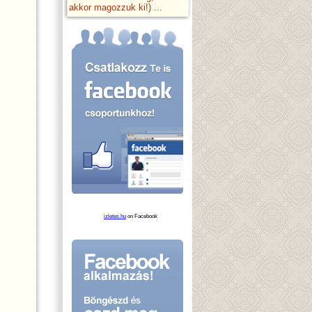
akkor magozzuk ki!) ...
izletes.hu
on Facebook