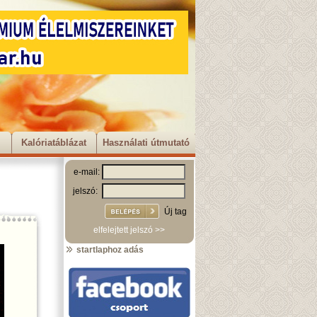
Kalóriatáblázat
Használati útmutató
e-mail:
jelszó:
Új tag
elfelejtett jelszó >>
startlaphoz adás