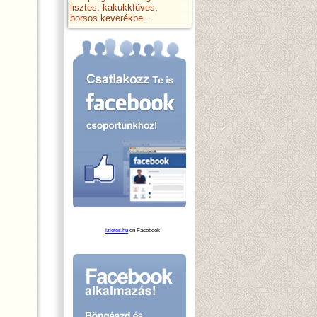
lisztes, kakukkfüves,
borsos keverékbe...
izletes.hu
on Facebook