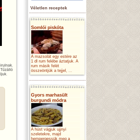
Véletlen receptek
Somlói piskóta
A mazsolát egy estére az
1 dl rum felébe áztatjuk. A
irulnak.
rum másik felét
 Tűzálló
összeöntjük a tejjel, ...
ljuk.
Gyors marhasült
burgundi módra
A húst vágjuk ujjnyi
szeletekre, majd
hempergessük meg a