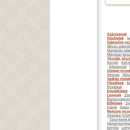
Szárnyasok
-
Húsételek
-
S
Sütemény rec
Mézes sütemé
Mandulás süt
Mikroban készí
Tészták, tész
Kenyér
-
Kelt 
-
Kétszersült
-
Ünnepi recep
Névnap
-
Nőn
Vadhús étele
Főzelékek
-
B
főzelékek
Egytálételek
Levesek
-
Zöl
Burgonyaleve
Előételek
-
Sa
habok
-
Halas
Nemzeti rece
Amerikai (USA
-
Távol-keleti
Német konyha
konyha
-
Leng