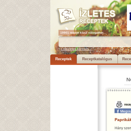
19901 recept közül válogathat...
+ részletes keresés...
Receptek
Receptkatalógus
Rece
N
Papriká
Hány szem