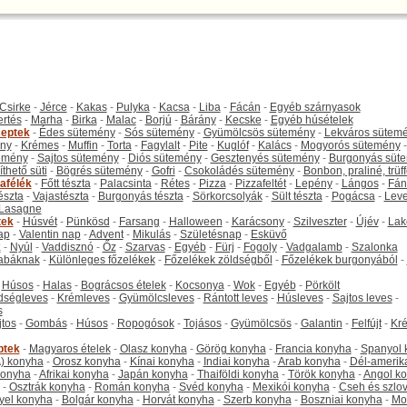
Csirke
-
Jérce
-
Kakas
-
Pulyka
-
Kacsa
-
Liba
-
Fácán
-
Egyéb szárnyasok
ertés
-
Marha
-
Birka
-
Malac
-
Borjú
-
Bárány
-
Kecske
-
Egyéb húsételek
eptek
-
Édes sütemény
-
Sós sütemény
-
Gyümölcsös sütemény
-
Lekváros sütem
ny
-
Krémes
-
Muffin
-
Torta
-
Fagylalt
-
Pite
-
Kuglóf
-
Kalács
-
Mogyorós sütemény
-
emény
-
Sajtos sütemény
-
Diós sütemény
-
Gesztenyés sütemény
-
Burgonyás süt
thető süti
-
Bögrés sütemény
-
Gofri
-
Csokoládés sütemény
-
Bonbon, praliné, trüff
tafélék
-
Főtt tészta
-
Palacsinta
-
Rétes
-
Pizza
-
Pizzafeltét
-
Lepény
-
Lángos
-
Fán
tészta
-
Vajastészta
-
Burgonyás tészta
-
Sörkorcsolyák
-
Sült tészta
-
Pogácsa
-
Leve
Lasagne
tek
-
Húsvét
-
Pünkösd
-
Farsang
-
Halloween
-
Karácsony
-
Szilveszter
-
Újév
-
Lak
ap
-
Valentin nap
-
Advent
-
Mikulás
-
Születésnap
-
Esküvő
k
-
Nyúl
-
Vaddisznó
-
Őz
-
Szarvas
-
Egyéb
-
Fürj
-
Fogoly
-
Vadgalamb
-
Szalonka
abáknak
-
Különleges főzelékek
-
Főzelékek zöldségből
-
Főzelékek burgonyából
-
-
Húsos
-
Halas
-
Bográcsos ételek
-
Kocsonya
-
Wok
-
Egyéb
-
Pörkölt
dségleves
-
Krémleves
-
Gyümölcsleves
-
Rántott leves
-
Húsleves
-
Sajtos leves
-
s
jtos
-
Gombás
-
Húsos
-
Ropogósok
-
Tojásos
-
Gyümölcsös
-
Galantin
-
Felfújt
-
Kr
ptek
-
Magyaros ételek
-
Olasz konyha
-
Görög konyha
-
Francia konyha
-
Spanyol 
) konyha
-
Orosz konyha
-
Kínai konyha
-
Indiai konyha
-
Arab konyha
-
Dél-amerik
 konyha
-
Afrikai konyha
-
Japán konyha
-
Thaiföldi konyha
-
Török konyha
-
Angol k
-
Osztrák konyha
-
Román konyha
-
Svéd konyha
-
Mexikói konyha
-
Cseh és szlo
yel konyha
-
Bolgár konyha
-
Horvát konyha
-
Szerb konyha
-
Boszniai konyha
-
Mo