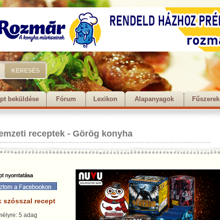
pt beküldése
Fórum
Lexikon
Alapanyagok
Fűszerek
emzeti receptek
-
Görög konyha
k szósszal recept
élyre: 5 adag