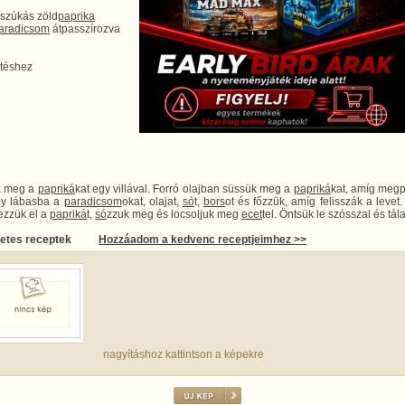
sszúkás zöld
paprika
aradicsom
átpasszírozva
ütéshez
k meg a
papriká
kat egy villával. Forró olajban süssük meg a
papriká
kat, amíg megp
gy lábasba a
paradicsom
okat, olajat,
só
t,
bors
ot és főzzük, amíg felisszák a levet.
ezzük el a
papriká
t,
só
zzuk meg és locsoljuk meg
ecet
tel. Öntsük le szósszal és tála
letes receptek
Hozzáadom a kedvenc receptjeimhez >>
nagyításhoz kattintson a képekre