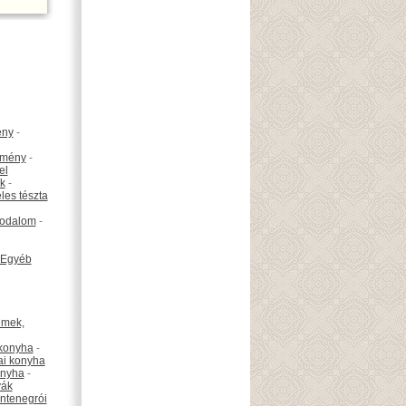
ény
-
emény
-
el
k
-
les tészta
odalom
-
Egyéb
émek,
konyha
-
ai konyha
onyha
-
vák
ntenegrói