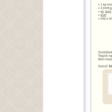
» 1 kg ho
» 4 érett
p
»
só
,
bors
»
ecet
» olaj a s
Szurkálju
Tegyük e
tálon hely
Szerző:
Íz