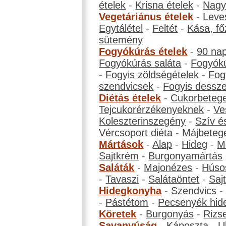
ételek
-
Krisna ételek
-
Nagyb
Vegetáriánus ételek
-
Leve
Egytálétel
-
Feltét
-
Kása, fő
sütemény
Fogyókúrás ételek
-
90 na
Fogyókúrás saláta
-
Fogyókú
-
Fogyis zöldségételek
-
Fog
szendvicsek
-
Fogyis dessze
Diétás ételek
-
Cukorbeteg
Tejcukorérzékenyeknek
-
Ve
Koleszterinszegény
-
Szív é
Vércsoport diéta
-
Májbeteg
Mártások
-
Alap
-
Hideg
-
M
Sajtkrém
-
Burgonyamártás
Saláták
-
Majonézes
-
Húso
-
Tavaszi
-
Salátaöntet
-
Saj
Hidegkonyha
-
Szendvics
-
Pástétom
-
Pecsenyék hid
Köretek
-
Burgonyás
-
Rizs
Savanyúság
-
Káposzta
-
U