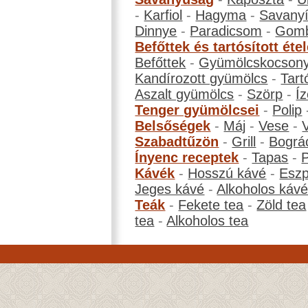
-
Karfiol
-
Hagyma
-
Savanyí
Dinnye
-
Paradicsom
-
Gom
Befőttek és tartósított éte
Befőttek
-
Gyümölcskocson
Kandírozott gyümölcs
-
Tart
Aszalt gyümölcs
-
Szörp
-
Íz
Tenger gyümölcsei
-
Polip
Belsőségek
-
Máj
-
Vese
-
Szabadtűzön
-
Grill
-
Bográ
Ínyenc receptek
-
Tapas
-
Kávék
-
Hosszú kávé
-
Eszp
Jeges kávé
-
Alkoholos káv
Teák
-
Fekete tea
-
Zöld tea
tea
-
Alkoholos tea