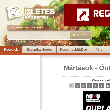
19901 recept közül válogathat...
+ részletes keresés...
Receptek
Receptkatalógus
Recept beküldése
Fórum
Mártások
-
Önt
Vissza a főol
<
1
2
3
4
5
6