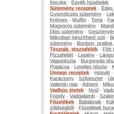
Kecske
-
Egyéb húsételek
Sütemény receptek
-
Édes
Gyümölcsös sütemény
-
Le
Krémes
-
Muffin
-
Torta
-
Fa
Mogyorós sütemény
-
Mand
Diós sütemény
-
Gesztenyé
Mikroban készíthető süti
-
B
sütemény
-
Bonbon, praliné, 
Tészták, tésztafélék
-
Főtt 
Pizzafeltét
-
Lepény
-
Lángo
Vajastészta
-
Burgonyás tés
Pogácsa
-
Leveles tészta
-
Ünnepi receptek
-
Húsvét
Karácsony
-
Szilveszter
-
Új
Valentin nap
-
Advent
-
Miku
Vadhús ételek
-
Nyúl
-
Vadd
Fogoly
-
Vadgalamb
-
Szalo
Főzelékek
-
Babáknak
-
Kül
zöldségből
-
Főzelékek burg
Egytálételek
-
Húsos
-
Hala