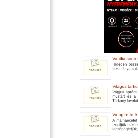
Vanília sodó 
Hidegen össze
tűzön folyamat
Világos tárko
Vágjuk apróra 
mustárt és a 
Tárkony levelei
Vinagirette fr
A málnaecetet 
ízesítjük cuko
lecsöpögtetjük,