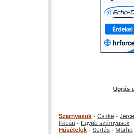
Ugrás a
Szárnyasok
-
Csirke
-
Jérc
Fácán
-
Egyéb szárnyasok
Húsételek
-
Sertés
-
Marha