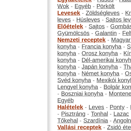
Wok
-
Egyéb
-
Pörkölt
Levesek
-
Zöldségleves
-
K
leves
-
Húsleves
-
Sajtos le
Előételek
-
Sajtos
-
Gombá
Gyümölcsös
-
Galantin
-
Fel
Nemzeti receptek
-
Magyar
konyha
-
Francia konyha
-
S
konyha
-
Orosz konyha
-
Kí
konyha
-
Dél-amerikai kony
konyha
-
Japán konyha
-
Th
konyha
-
Német konyha
-
Os
Svéd konyha
-
Mexikói kony
Lengyel konyha
-
Bolgár ko
-
Boszniai konyha
-
Montene
Egyéb
Halételek
-
Leves
-
Ponty
-
-
Pisztráng
-
Tonhal
-
Lazac
Tőkehal
-
Szardínia
-
Angol
Vallási receptek
-
Zsidó éte