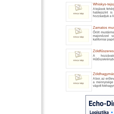
Whiskys-tejsz
A tojások fehér
habtejszínt is
hozzáadjuk a li
Zamatos must
Őrölt mustárma
majonézzel val
kaliforniai pap
Zöldfűszeres
A hozzával
Hűtőszekrényben
Zöldhagymás 
A bor, az erőlev
a mennyisége 
vágott fokhag