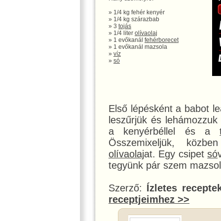
» 1/4 kg fehér kenyér
» 1/4 kg szárazbab
» 3
tojás
» 1/4 liter
olívaolaj
» 1 evőkanál
fehérbor
ecet
» 1 evőkanál mazsola
»
víz
»
só
Első lépésként a babot le
leszűrjük és lehámozzuk
a kenyérbéllel és a
Összemixeljük, közbe
olívaolaj
at. Egy csipet
só
tegyünk pár szem mazsolá
Szerző:
Ízletes recepte
receptjeimhez >>