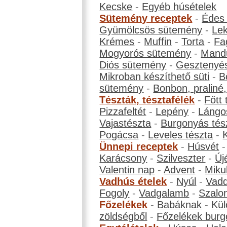
Kecske
-
Egyéb húsételek
Sütemény receptek
-
Édes
Gyümölcsös sütemény
-
Le
Krémes
-
Muffin
-
Torta
-
Fa
Mogyorós sütemény
-
Mand
Diós sütemény
-
Gesztenyé
Mikroban készíthető süti
-
B
sütemény
-
Bonbon, praliné, 
Tészták, tésztafélék
-
Főtt 
Pizzafeltét
-
Lepény
-
Lángo
Vajastészta
-
Burgonyás tés
Pogácsa
-
Leveles tészta
-
Ünnepi receptek
-
Húsvét
Karácsony
-
Szilveszter
-
Új
Valentin nap
-
Advent
-
Miku
Vadhús ételek
-
Nyúl
-
Vadd
Fogoly
-
Vadgalamb
-
Szalo
Főzelékek
-
Babáknak
-
Kül
zöldségből
-
Főzelékek burg