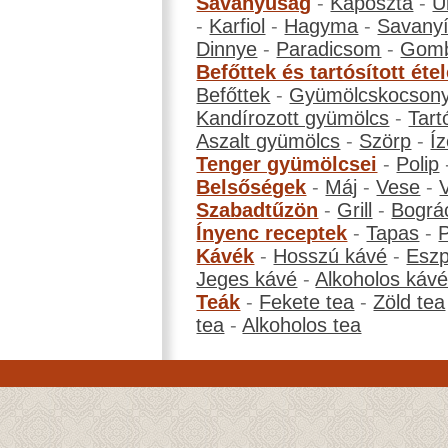
Savanyúság
-
Káposzta
-
U
-
Karfiol
-
Hagyma
-
Savanyí
Dinnye
-
Paradicsom
-
Gom
Befőttek és tartósított éte
Befőttek
-
Gyümölcskocson
Kandírozott gyümölcs
-
Tart
Aszalt gyümölcs
-
Szörp
-
Íz
Tenger gyümölcsei
-
Polip
Belsőségek
-
Máj
-
Vese
-
Szabadtűzön
-
Grill
-
Bográ
Ínyenc receptek
-
Tapas
-
Kávék
-
Hosszú kávé
-
Eszp
Jeges kávé
-
Alkoholos káv
Teák
-
Fekete tea
-
Zöld tea
tea
-
Alkoholos tea