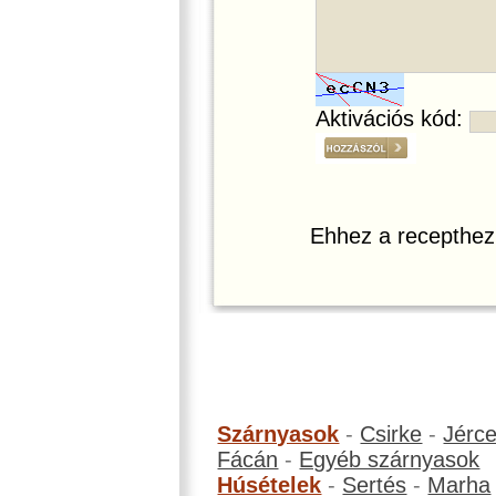
Aktivációs kód:
Ehhez a recepthez
Szárnyasok
-
Csirke
-
Jérc
Fácán
-
Egyéb szárnyasok
Húsételek
-
Sertés
-
Marha