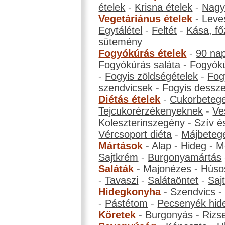
ételek
-
Krisna ételek
-
Nagyb
Vegetáriánus ételek
-
Leve
Egytálétel
-
Feltét
-
Kása, fő
sütemény
Fogyókúrás ételek
-
90 na
Fogyókúrás saláta
-
Fogyókú
-
Fogyis zöldségételek
-
Fog
szendvicsek
-
Fogyis dessze
Diétás ételek
-
Cukorbeteg
Tejcukorérzékenyeknek
-
Ve
Koleszterinszegény
-
Szív é
Vércsoport diéta
-
Májbeteg
Mártások
-
Alap
-
Hideg
-
M
Sajtkrém
-
Burgonyamártás
Saláták
-
Majonézes
-
Húso
-
Tavaszi
-
Salátaöntet
-
Saj
Hidegkonyha
-
Szendvics
-
Pástétom
-
Pecsenyék hid
Köretek
-
Burgonyás
-
Rizs