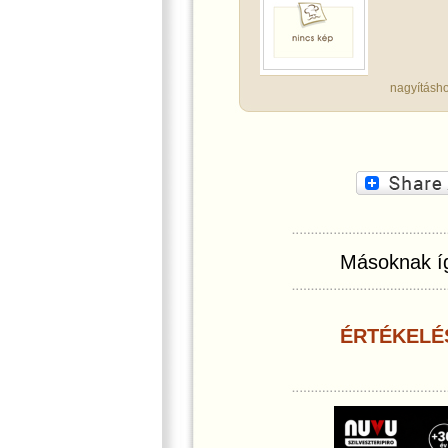
nagyításho
Másoknak íg
ÉRTÉKELÉ