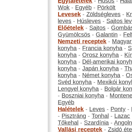
Egytálételek
-
Húsos
-
Hala
Wok
-
Egyéb
-
Pörkölt
Levesek
-
Zöldségleves
-
K
leves
-
Húsleves
-
Sajtos le
Előételek
-
Sajtos
-
Gombá
Gyümölcsös
-
Galantin
-
Fel
Nemzeti receptek
-
Magyar
konyha
-
Francia konyha
-
S
konyha
-
Orosz konyha
-
Kí
konyha
-
Dél-amerikai kony
konyha
-
Japán konyha
-
Th
konyha
-
Német konyha
-
Os
Svéd konyha
-
Mexikói kony
Lengyel konyha
-
Bolgár ko
-
Boszniai konyha
-
Montene
Egyéb
Halételek
-
Leves
-
Ponty
-
-
Pisztráng
-
Tonhal
-
Lazac
Tőkehal
-
Szardínia
-
Angol
Vallási receptek
-
Zsidó éte