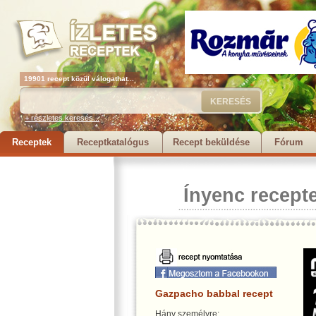
19901 recept közül válogathat...
+ részletes keresés...
Receptek
Receptkatalógus
Recept beküldése
Fórum
Ínyenc recept
Gazpacho babbal recept
Hány személyre: