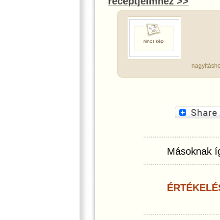
receptjeimhez >>
nagyításho
Másoknak íg
ÉRTÉKELÉ