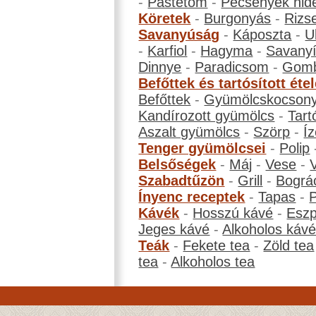
-
Pástétom
-
Pecsenyék hid
Köretek
-
Burgonyás
-
Rizs
Savanyúság
-
Káposzta
-
U
-
Karfiol
-
Hagyma
-
Savanyí
Dinnye
-
Paradicsom
-
Gom
Befőttek és tartósított éte
Befőttek
-
Gyümölcskocson
Kandírozott gyümölcs
-
Tart
Aszalt gyümölcs
-
Szörp
-
Íz
Tenger gyümölcsei
-
Polip
Belsőségek
-
Máj
-
Vese
-
Szabadtűzön
-
Grill
-
Bográ
Ínyenc receptek
-
Tapas
-
Kávék
-
Hosszú kávé
-
Eszp
Jeges kávé
-
Alkoholos káv
Teák
-
Fekete tea
-
Zöld tea
tea
-
Alkoholos tea