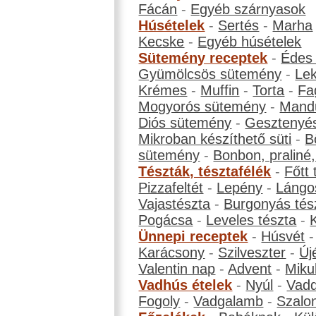
Fácán
-
Egyéb szárnyasok
Húsételek
-
Sertés
-
Marha
Kecske
-
Egyéb húsételek
Sütemény receptek
-
Édes
Gyümölcsös sütemény
-
Le
Krémes
-
Muffin
-
Torta
-
Fa
Mogyorós sütemény
-
Mand
Diós sütemény
-
Gesztenyé
Mikroban készíthető süti
-
B
sütemény
-
Bonbon, praliné, 
Tészták, tésztafélék
-
Főtt 
Pizzafeltét
-
Lepény
-
Lángo
Vajastészta
-
Burgonyás tés
Pogácsa
-
Leveles tészta
-
Ünnepi receptek
-
Húsvét
Karácsony
-
Szilveszter
-
Új
Valentin nap
-
Advent
-
Miku
Vadhús ételek
-
Nyúl
-
Vadd
Fogoly
-
Vadgalamb
-
Szalo