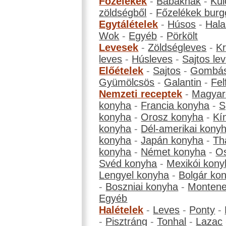
Főzelékek
-
Babáknak
-
Kül
zöldségből
-
Főzelékek burg
Egytálételek
-
Húsos
-
Hala
Wok
-
Egyéb
-
Pörkölt
Levesek
-
Zöldségleves
-
K
leves
-
Húsleves
-
Sajtos le
Előételek
-
Sajtos
-
Gombá
Gyümölcsös
-
Galantin
-
Fel
Nemzeti receptek
-
Magyar
konyha
-
Francia konyha
-
S
konyha
-
Orosz konyha
-
Kí
konyha
-
Dél-amerikai kony
konyha
-
Japán konyha
-
Th
konyha
-
Német konyha
-
Os
Svéd konyha
-
Mexikói kony
Lengyel konyha
-
Bolgár ko
-
Boszniai konyha
-
Montene
Egyéb
Halételek
-
Leves
-
Ponty
-
-
Pisztráng
-
Tonhal
-
Lazac