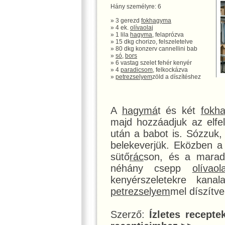
Hány személyre: 6
» 3 gerezd
fokhagyma
» 4 ek.
olívaolaj
» 1 lila
hagyma
, felaprózva
» 15 dkg chorizo, felszeletelve
» 80 dkg konzerv cannellini bab
»
só
,
bors
» 6 vastag szelet fehér kenyér
» 4
paradicsom
, felkockázva
»
petrezselyem
zöld a díszítéshez
A
hagymá
t és két
fokh
majd hozzáadjuk az elfe
után a babot is. Sózzuk
belekeverjük. Eközben a 
sütő
rác
son, és a mara
néhány csepp
olívaola
kenyérszeletekre kan
petrezselyem
mel díszítve
Szerző:
Ízletes recepte