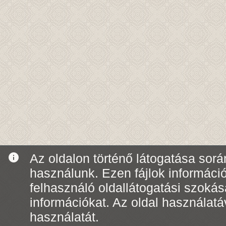
info
Az oldalon történő látogatása során
használunk. Ezen fájlok informáci
felhasználó oldallátogatási szoká
információkat. Az oldal használatá
használatát.