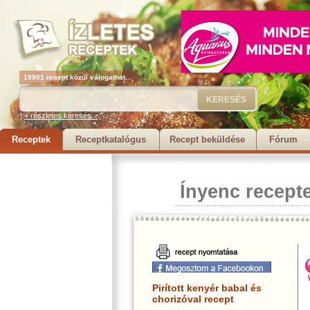
19901 recept közül válogathat...
+ részletes keresés...
Receptek
Receptkatalógus
Recept beküldése
Fórum
Ínyenc recept
Pirított kenyér babal és
chorizóval recept