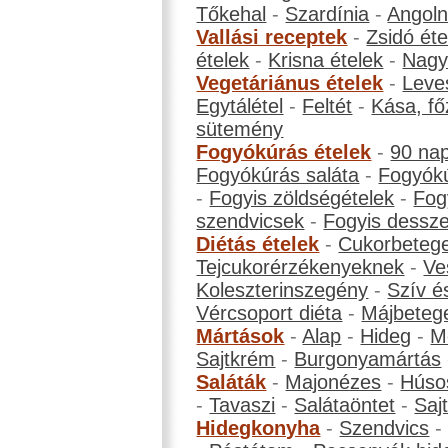
Tőkehal
-
Szardínia
-
Angol
Vallási receptek
-
Zsidó éte
ételek
-
Krisna ételek
-
Nagyb
Vegetáriánus ételek
-
Leve
Egytálétel
-
Feltét
-
Kása, fő
sütemény
Fogyókúrás ételek
-
90 na
Fogyókúrás saláta
-
Fogyókú
-
Fogyis zöldségételek
-
Fog
szendvicsek
-
Fogyis dessze
Diétás ételek
-
Cukorbeteg
Tejcukorérzékenyeknek
-
Ve
Koleszterinszegény
-
Szív é
Vércsoport diéta
-
Májbeteg
Mártások
-
Alap
-
Hideg
-
M
Sajtkrém
-
Burgonyamártás
Saláták
-
Majonézes
-
Húso
-
Tavaszi
-
Salátaöntet
-
Saj
Hidegkonyha
-
Szendvics