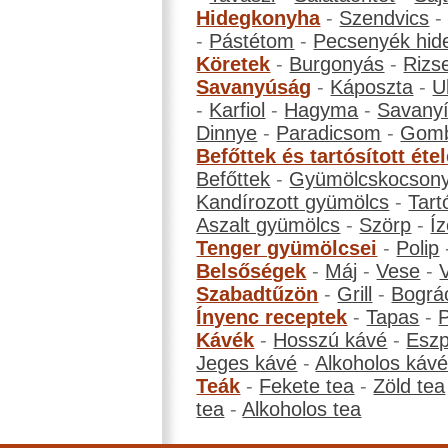
Hidegkonyha
-
Szendvics
-
Pástétom
-
Pecsenyék hid
Köretek
-
Burgonyás
-
Rizs
Savanyúság
-
Káposzta
-
U
-
Karfiol
-
Hagyma
-
Savanyí
Dinnye
-
Paradicsom
-
Gom
Befőttek és tartósított éte
Befőttek
-
Gyümölcskocson
Kandírozott gyümölcs
-
Tart
Aszalt gyümölcs
-
Szörp
-
Íz
Tenger gyümölcsei
-
Polip
Belsőségek
-
Máj
-
Vese
-
Szabadtűzön
-
Grill
-
Bográ
Ínyenc receptek
-
Tapas
-
Kávék
-
Hosszú kávé
-
Eszp
Jeges kávé
-
Alkoholos káv
Teák
-
Fekete tea
-
Zöld tea
tea
-
Alkoholos tea