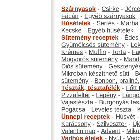
Szárnyasok
-
Csirke
-
Jérc
Fácán
-
Egyéb szárnyasok
Húsételek
-
Sertés
-
Marha
Kecske
-
Egyéb húsételek
Sütemény receptek
-
Édes
Gyümölcsös sütemény
-
Le
Krémes
-
Muffin
-
Torta
-
Fa
Mogyorós sütemény
-
Mand
Diós sütemény
-
Gesztenyé
Mikroban készíthető süti
-
B
sütemény
-
Bonbon, praliné, 
Tészták, tésztafélék
-
Főtt 
Pizzafeltét
-
Lepény
-
Lángo
Vajastészta
-
Burgonyás tés
Pogácsa
-
Leveles tészta
-
Ünnepi receptek
-
Húsvét
Karácsony
-
Szilveszter
-
Új
Valentin nap
-
Advent
-
Miku
Vadhús ételek
-
Nyúl
-
Vadd