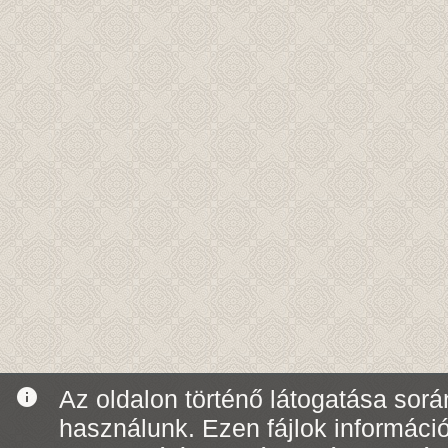
info
Az oldalon történő látogatása során
használunk. Ezen fájlok informáci