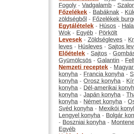
Fogoly
-
Vadgalamb
-
Szalo
Főzelékek
-
Babáknak
-
Kül
zöldségből
-
Főzelékek burg
Egytálételek
-
Húsos
-
Hala
Wok
-
Egyéb
-
Pörkölt
Levesek
-
Zöldségleves
-
K
leves
-
Húsleves
-
Sajtos le
Előételek
-
Sajtos
-
Gombá
Gyümölcsös
-
Galantin
-
Fel
Nemzeti receptek
-
Magyar
konyha
-
Francia konyha
-
S
konyha
-
Orosz konyha
-
Kí
konyha
-
Dél-amerikai kony
konyha
-
Japán konyha
-
Th
konyha
-
Német konyha
-
Os
Svéd konyha
-
Mexikói kony
Lengyel konyha
-
Bolgár ko
-
Boszniai konyha
-
Montene
Egyéb