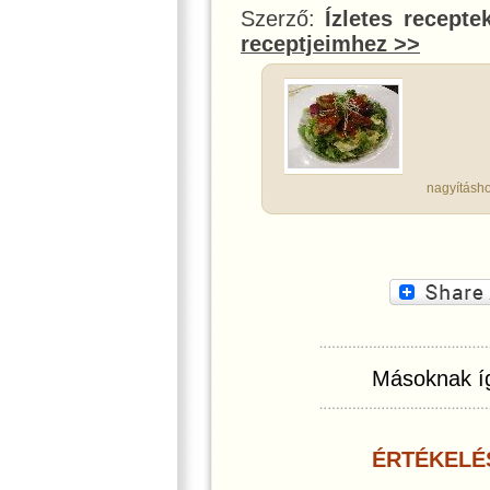
Szerző:
Ízletes recepte
receptjeimhez >>
nagyításho
Másoknak íg
ÉRTÉKELÉ