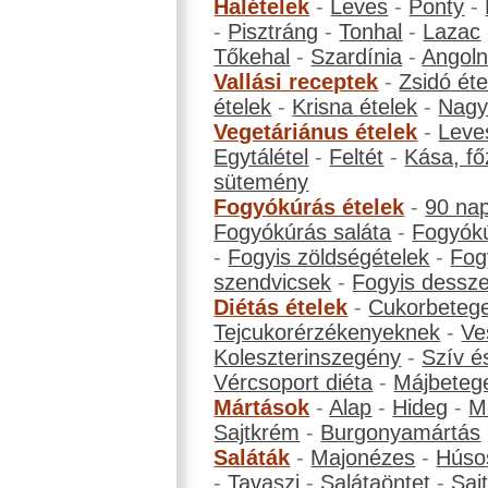
Halételek
-
Leves
-
Ponty
-
-
Pisztráng
-
Tonhal
-
Lazac
Tőkehal
-
Szardínia
-
Angol
Vallási receptek
-
Zsidó éte
ételek
-
Krisna ételek
-
Nagyb
Vegetáriánus ételek
-
Leve
Egytálétel
-
Feltét
-
Kása, fő
sütemény
Fogyókúrás ételek
-
90 na
Fogyókúrás saláta
-
Fogyókú
-
Fogyis zöldségételek
-
Fog
szendvicsek
-
Fogyis dessze
Diétás ételek
-
Cukorbeteg
Tejcukorérzékenyeknek
-
Ve
Koleszterinszegény
-
Szív é
Vércsoport diéta
-
Májbeteg
Mártások
-
Alap
-
Hideg
-
M
Sajtkrém
-
Burgonyamártás
Saláták
-
Majonézes
-
Húso
-
Tavaszi
-
Salátaöntet
-
Saj