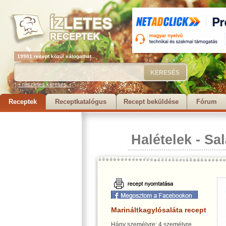
19901 recept közül válogathat...
+ részletes keresés...
Receptek
Receptkatalógus
Recept beküldése
Fórum
Halételek
-
Sal
Marináltkagylósaláta recept
Hány személyre: 4 személyre