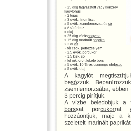
» 25 dkg fagyasztott vagy konzerv
kagylóhús
» 2
tojás
» 3 evők. finom
liszt
» 5 evők. zsemlemorzsa és
só
» A sütéshez:
» olaj
» 25 dkg vörös
hagyma
» 15 dkg marinált
paprika
» 2 dl
víz
» fél csok.
petrezselyem
» 2,5 evők. por
cukor
» 1,5 kisk.
só
» fél mk. őrölt fekete
bors
» 5 evők. 10 %-os csemege étel
ecet
» 5 evők. olaj
A kagylót megtisztítj
be
só
zzuk. Bepanírozz
zsemlemorzsába, ebben a
3 percig pirítjuk.
A
víz
be beledobjuk a 
bors
sal, por
cukor
ral,
hozzáöntjük, majd a 
szeletelt marinált
papriká