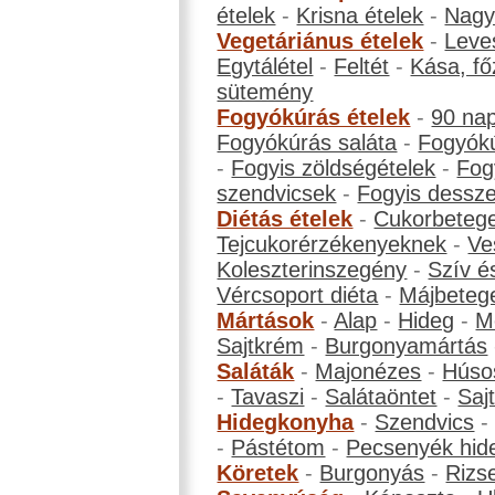
ételek
-
Krisna ételek
-
Nagyb
Vegetáriánus ételek
-
Leve
Egytálétel
-
Feltét
-
Kása, fő
sütemény
Fogyókúrás ételek
-
90 na
Fogyókúrás saláta
-
Fogyókú
-
Fogyis zöldségételek
-
Fog
szendvicsek
-
Fogyis dessze
Diétás ételek
-
Cukorbeteg
Tejcukorérzékenyeknek
-
Ve
Koleszterinszegény
-
Szív é
Vércsoport diéta
-
Májbeteg
Mártások
-
Alap
-
Hideg
-
M
Sajtkrém
-
Burgonyamártás
Saláták
-
Majonézes
-
Húso
-
Tavaszi
-
Salátaöntet
-
Saj
Hidegkonyha
-
Szendvics
-
Pástétom
-
Pecsenyék hid
Köretek
-
Burgonyás
-
Rizs