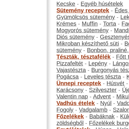
Kecske
-
Egyéb húsételek
Sütemény receptek
-
Édes
Gyümölcsös sütemény
-
Le
Krémes
-
Muffin
-
Torta
-
Fa
Mogyorós sütemény
-
Mand
Diós sütemény
-
Gesztenyé
Mikroban készíthető süti
-
B
sütemény
-
Bonbon, praliné, 
Tészták, tésztafélék
-
Főtt 
Pizzafeltét
-
Lepény
-
Lángo
Vajastészta
-
Burgonyás tés
Pogácsa
-
Leveles tészta
-
Ünnepi receptek
-
Húsvét
Karácsony
-
Szilveszter
-
Új
Valentin nap
-
Advent
-
Miku
Vadhús ételek
-
Nyúl
-
Vadd
Fogoly
-
Vadgalamb
-
Szalo
Főzelékek
-
Babáknak
-
Kül
zöldségből
-
Főzelékek burg