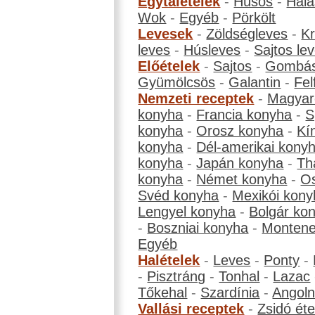
Egytálételek
-
Húsos
-
Hala
Wok
-
Egyéb
-
Pörkölt
Levesek
-
Zöldségleves
-
K
leves
-
Húsleves
-
Sajtos le
Előételek
-
Sajtos
-
Gombá
Gyümölcsös
-
Galantin
-
Fel
Nemzeti receptek
-
Magyar
konyha
-
Francia konyha
-
S
konyha
-
Orosz konyha
-
Kí
konyha
-
Dél-amerikai kony
konyha
-
Japán konyha
-
Th
konyha
-
Német konyha
-
Os
Svéd konyha
-
Mexikói kony
Lengyel konyha
-
Bolgár ko
-
Boszniai konyha
-
Montene
Egyéb
Halételek
-
Leves
-
Ponty
-
-
Pisztráng
-
Tonhal
-
Lazac
Tőkehal
-
Szardínia
-
Angol
Vallási receptek
-
Zsidó éte