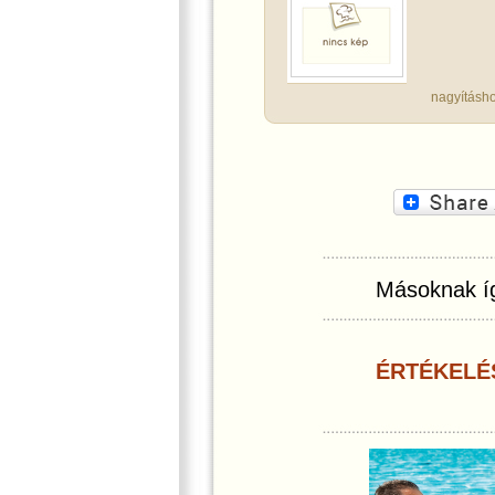
nagyításho
Másoknak íg
ÉRTÉKELÉ