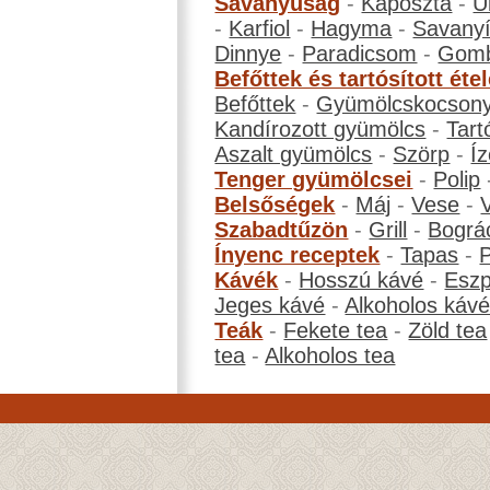
Savanyúság
-
Káposzta
-
U
-
Karfiol
-
Hagyma
-
Savanyí
Dinnye
-
Paradicsom
-
Gom
Befőttek és tartósított éte
Befőttek
-
Gyümölcskocson
Kandírozott gyümölcs
-
Tart
Aszalt gyümölcs
-
Szörp
-
Íz
Tenger gyümölcsei
-
Polip
Belsőségek
-
Máj
-
Vese
-
Szabadtűzön
-
Grill
-
Bográ
Ínyenc receptek
-
Tapas
-
Kávék
-
Hosszú kávé
-
Eszp
Jeges kávé
-
Alkoholos káv
Teák
-
Fekete tea
-
Zöld tea
tea
-
Alkoholos tea