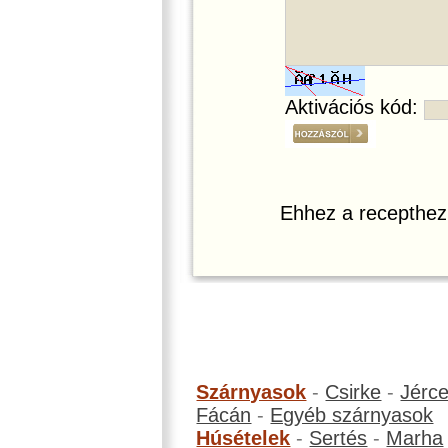
Aktivációs kód:
Ehhez a recepthez
Szárnyasok
-
Csirke
-
Jérc
Fácán
-
Egyéb szárnyasok
Húsételek
-
Sertés
-
Marha