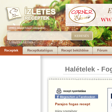
19901 recept közül válogathat...
+ részletes keresés...
Receptek
Receptkatalógus
Recept beküldése
Fórum
Halételek
-
Fog
Parajos fogas recept
Hány személyre: