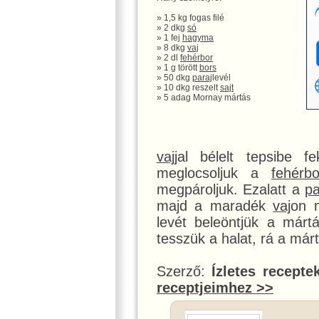
» 1,5 kg fogas filé
» 2 dkg
só
» 1 fej
hagyma
» 8 dkg
vaj
» 2 dl
fehérbor
» 1 g törött
bors
» 50 dkg
paraj
levél
» 10 dkg reszelt
sajt
» 5 adag Mornay mártás
vaj
jal bélelt tepsibe f
meglocsoljuk a
fehérbo
megpároljuk. Ezalatt a
pa
majd a maradék
vaj
on m
levét beleöntjük a márt
tesszük a halat, rá a már
Szerző:
Ízletes recepte
receptjeimhez >>