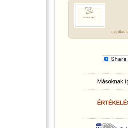
nagyításho
Másoknak íg
ÉRTÉKELÉ