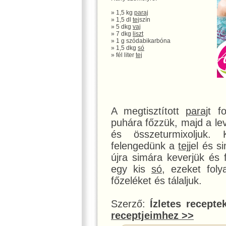
» 1,5 kg
paraj
» 1,5 dl
tej
szín
» 5 dkg
vaj
» 7 dkg
liszt
» 1 g szódabikarbóna
» 1,5 dkg
só
» fél liter
tej
A megtisztított
paraj
t f
puhára főzzük, majd a le
és összeturmixoljuk
felengedünk a
tej
jel és 
újra simára keverjük és 
egy kis
só
, ezeket foly
főzeléket és tálaljuk.
Szerző:
Ízletes recepte
receptjeimhez >>