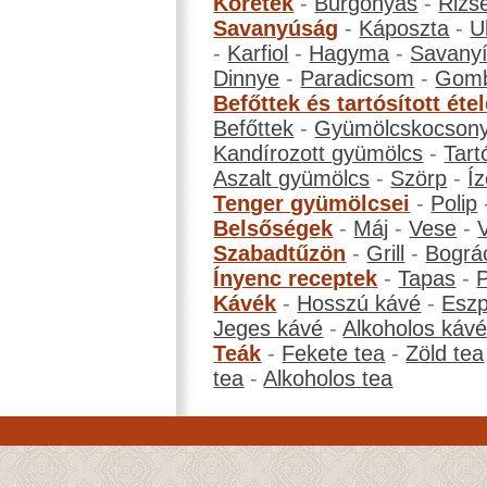
Köretek
-
Burgonyás
-
Rizs
Savanyúság
-
Káposzta
-
U
-
Karfiol
-
Hagyma
-
Savanyí
Dinnye
-
Paradicsom
-
Gom
Befőttek és tartósított éte
Befőttek
-
Gyümölcskocson
Kandírozott gyümölcs
-
Tart
Aszalt gyümölcs
-
Szörp
-
Íz
Tenger gyümölcsei
-
Polip
Belsőségek
-
Máj
-
Vese
-
Szabadtűzön
-
Grill
-
Bográ
Ínyenc receptek
-
Tapas
-
Kávék
-
Hosszú kávé
-
Eszp
Jeges kávé
-
Alkoholos káv
Teák
-
Fekete tea
-
Zöld tea
tea
-
Alkoholos tea