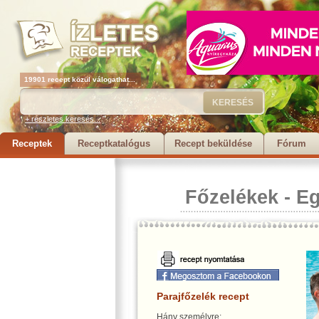
19901 recept közül válogathat...
+ részletes keresés...
Receptek
Receptkatalógus
Recept beküldése
Fórum
Főzelékek
-
Eg
Parajfőzelék recept
Hány személyre: