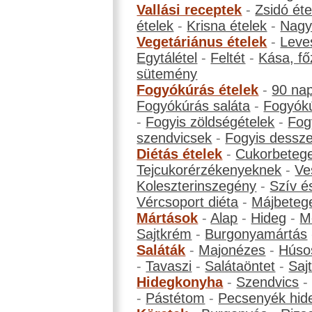
Vallási receptek
-
Zsidó éte
ételek
-
Krisna ételek
-
Nagyb
Vegetáriánus ételek
-
Leve
Egytálétel
-
Feltét
-
Kása, fő
sütemény
Fogyókúrás ételek
-
90 na
Fogyókúrás saláta
-
Fogyókú
-
Fogyis zöldségételek
-
Fog
szendvicsek
-
Fogyis dessze
Diétás ételek
-
Cukorbeteg
Tejcukorérzékenyeknek
-
Ve
Koleszterinszegény
-
Szív é
Vércsoport diéta
-
Májbeteg
Mártások
-
Alap
-
Hideg
-
M
Sajtkrém
-
Burgonyamártás
Saláták
-
Majonézes
-
Húso
-
Tavaszi
-
Salátaöntet
-
Saj
Hidegkonyha
-
Szendvics
-
Pástétom
-
Pecsenyék hid