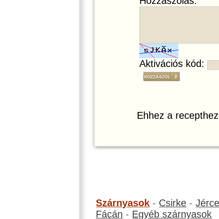
Hozzászólás:
Aktivációs kód:
Ehhez a recepthez
Szárnyasok
-
Csirke
-
Jérc
Fácán
-
Egyéb szárnyasok