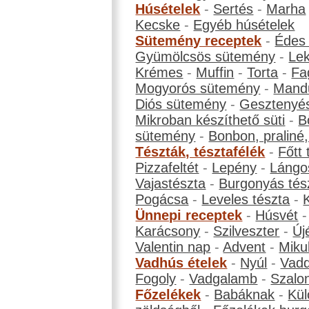
Húsételek
-
Sertés
-
Marha
Kecske
-
Egyéb húsételek
Sütemény receptek
-
Édes
Gyümölcsös sütemény
-
Le
Krémes
-
Muffin
-
Torta
-
Fa
Mogyorós sütemény
-
Mand
Diós sütemény
-
Gesztenyé
Mikroban készíthető süti
-
B
sütemény
-
Bonbon, praliné, 
Tészták, tésztafélék
-
Főtt 
Pizzafeltét
-
Lepény
-
Lángo
Vajastészta
-
Burgonyás tés
Pogácsa
-
Leveles tészta
-
Ünnepi receptek
-
Húsvét
Karácsony
-
Szilveszter
-
Új
Valentin nap
-
Advent
-
Miku
Vadhús ételek
-
Nyúl
-
Vadd
Fogoly
-
Vadgalamb
-
Szalo
Főzelékek
-
Babáknak
-
Kül