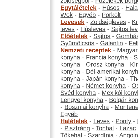
zöldségből
-
Főzelékek burg
Egytálételek
-
Húsos
-
Hala
Wok
-
Egyéb
-
Pörkölt
Levesek
-
Zöldségleves
-
K
leves
-
Húsleves
-
Sajtos le
Előételek
-
Sajtos
-
Gombá
Gyümölcsös
-
Galantin
-
Fel
Nemzeti receptek
-
Magyar
konyha
-
Francia konyha
-
S
konyha
-
Orosz konyha
-
Kí
konyha
-
Dél-amerikai kony
konyha
-
Japán konyha
-
Th
konyha
-
Német konyha
-
Os
Svéd konyha
-
Mexikói kony
Lengyel konyha
-
Bolgár ko
-
Boszniai konyha
-
Montene
Egyéb
Halételek
-
Leves
-
Ponty
-
-
Pisztráng
-
Tonhal
-
Lazac
Tőkehal
-
Szardínia
-
Angol