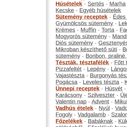
Húsételek
-
Sertés
-
Marha
Kecske
-
Egyéb húsételek
Sütemény receptek
-
Édes
Gyümölcsös sütemény
-
Le
Krémes
-
Muffin
-
Torta
-
Fa
Mogyorós sütemény
-
Mand
Diós sütemény
-
Gesztenyé
Mikroban készíthető süti
-
B
sütemény
-
Bonbon, praliné, 
Tészták, tésztafélék
-
Főtt 
Pizzafeltét
-
Lepény
-
Lángo
Vajastészta
-
Burgonyás tés
Pogácsa
-
Leveles tészta
-
Ünnepi receptek
-
Húsvét
Karácsony
-
Szilveszter
-
Új
Valentin nap
-
Advent
-
Miku
Vadhús ételek
-
Nyúl
-
Vadd
Fogoly
-
Vadgalamb
-
Szalo
Főzelékek
-
Babáknak
-
Kül