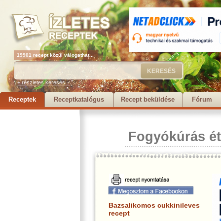
19901 recept közül válogathat...
+ részletes keresés...
Receptek
Receptkatalógus
Recept beküldése
Fórum
Fogyókúrás ét
Bazsalikomos cukkinileves
recept