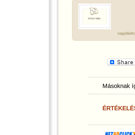
nagyításho
Másoknak íg
ÉRTÉKELÉ