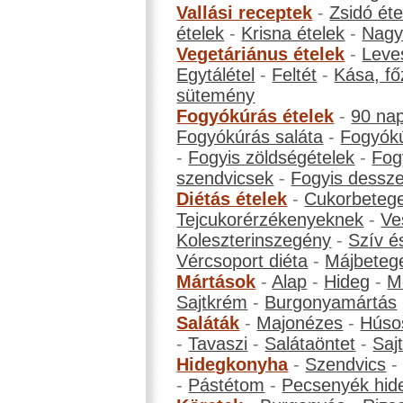
Vallási receptek
-
Zsidó éte
ételek
-
Krisna ételek
-
Nagyb
Vegetáriánus ételek
-
Leve
Egytálétel
-
Feltét
-
Kása, fő
sütemény
Fogyókúrás ételek
-
90 na
Fogyókúrás saláta
-
Fogyókú
-
Fogyis zöldségételek
-
Fog
szendvicsek
-
Fogyis dessze
Diétás ételek
-
Cukorbeteg
Tejcukorérzékenyeknek
-
Ve
Koleszterinszegény
-
Szív é
Vércsoport diéta
-
Májbeteg
Mártások
-
Alap
-
Hideg
-
M
Sajtkrém
-
Burgonyamártás
Saláták
-
Majonézes
-
Húso
-
Tavaszi
-
Salátaöntet
-
Saj
Hidegkonyha
-
Szendvics
-
Pástétom
-
Pecsenyék hid