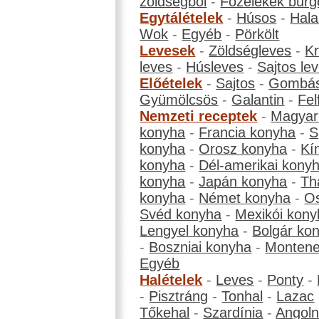
zöldségből
-
Főzelékek burg
Egytálételek
-
Húsos
-
Hala
Wok
-
Egyéb
-
Pörkölt
Levesek
-
Zöldségleves
-
K
leves
-
Húsleves
-
Sajtos le
Előételek
-
Sajtos
-
Gombá
Gyümölcsös
-
Galantin
-
Fel
Nemzeti receptek
-
Magyar
konyha
-
Francia konyha
-
S
konyha
-
Orosz konyha
-
Kí
konyha
-
Dél-amerikai kony
konyha
-
Japán konyha
-
Th
konyha
-
Német konyha
-
Os
Svéd konyha
-
Mexikói kony
Lengyel konyha
-
Bolgár ko
-
Boszniai konyha
-
Montene
Egyéb
Halételek
-
Leves
-
Ponty
-
-
Pisztráng
-
Tonhal
-
Lazac
Tőkehal
-
Szardínia
-
Angol