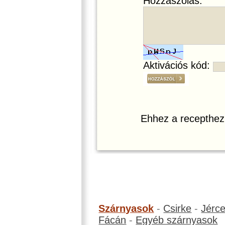
Hozzászólás:
Aktivációs kód:
Ehhez a recepthez
Szárnyasok
-
Csirke
-
Jérc
Fácán
-
Egyéb szárnyasok