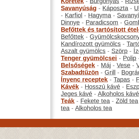
Köretek
-
Burgonyás
-
Rizs
Savanyúság
-
Káposzta
-
U
-
Karfiol
-
Hagyma
-
Savanyí
Dinnye
-
Paradicsom
-
Gom
Befőttek és tartósított éte
Befőttek
-
Gyümölcskocson
Kandírozott gyümölcs
-
Tart
Aszalt gyümölcs
-
Szörp
-
Íz
Tenger gyümölcsei
-
Polip
Belsőségek
-
Máj
-
Vese
-
Szabadtűzön
-
Grill
-
Bográ
Ínyenc receptek
-
Tapas
-
Kávék
-
Hosszú kávé
-
Eszp
Jeges kávé
-
Alkoholos káv
Teák
-
Fekete tea
-
Zöld tea
tea
-
Alkoholos tea