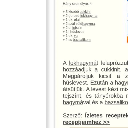
Hány személyre: 4
» 3 kisebb
cukkini
» 2 gerezd
fokhagyma
» 1 ek. olaj
» 2 szál zöld
hagyma
» 2 dl
tej
szín
» 1 l húsleves
» 1 ek.
vaj
» friss
bazsalikom
A
fokhagymá
t felaprózzu
hozzáadjuk a
cukkini
t, 
Megpároljuk kicsit a 
húslevest. Ezután a
hag
átsütjük. A levest kézi m
tej
színt, és tányérokba 
hagymá
val és a
bazsalik
Szerző:
Ízletes recepte
receptjeimhez >>