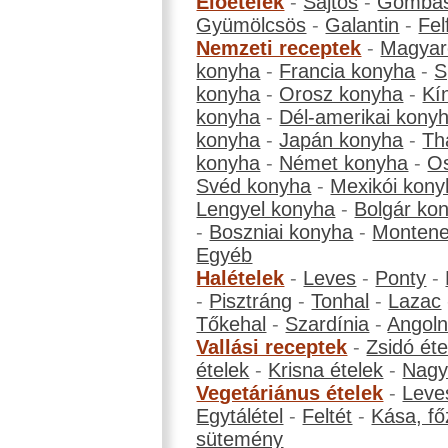
Előételek
-
Sajtos
-
Gombá
Gyümölcsös
-
Galantin
-
Fel
Nemzeti receptek
-
Magyar
konyha
-
Francia konyha
-
S
konyha
-
Orosz konyha
-
Kí
konyha
-
Dél-amerikai kony
konyha
-
Japán konyha
-
Th
konyha
-
Német konyha
-
Os
Svéd konyha
-
Mexikói kony
Lengyel konyha
-
Bolgár ko
-
Boszniai konyha
-
Montene
Egyéb
Halételek
-
Leves
-
Ponty
-
-
Pisztráng
-
Tonhal
-
Lazac
Tőkehal
-
Szardínia
-
Angol
Vallási receptek
-
Zsidó éte
ételek
-
Krisna ételek
-
Nagyb
Vegetáriánus ételek
-
Leve
Egytálétel
-
Feltét
-
Kása, fő
sütemény