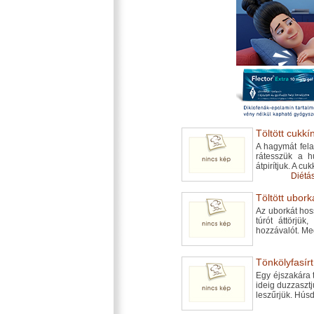
Töltött cukkín
A hagymát fela
rátesszük a h
átpirítjuk. A cu
Diétás
Töltött uborka
Az uborkát hos
túrót áttörjük
hozzávalót. Meg
Tönkölyfasírt.
Egy éjszakára 
ideig duzzasztj
leszűrjük. Húsd