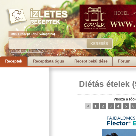
19901 recept közül válogathat...
+ részletes keresés...
Receptek
Receptkatalógus
Recept beküldése
Fórum
Diétás ételek
(
Vissza a főol
<
1
2
3
4
5
6