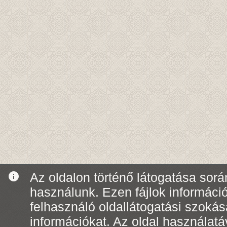
info
Az oldalon történő látogatása során
használunk. Ezen fájlok informáci
felhasználó oldallátogatási szoká
információkat. Az oldal használatá