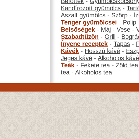
Befőttek
-
Gyümölcskocson
Kandírozott gyümölcs
-
Tart
Aszalt gyümölcs
-
Szörp
-
Íz
Tenger gyümölcsei
-
Polip
Belsőségek
-
Máj
-
Vese
-
Szabadtűzön
-
Grill
-
Bográ
Ínyenc receptek
-
Tapas
-
Kávék
-
Hosszú kávé
-
Eszp
Jeges kávé
-
Alkoholos káv
Teák
-
Fekete tea
-
Zöld tea
tea
-
Alkoholos tea