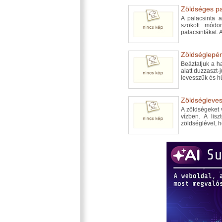
Zöldséges pal
A palacsinta a
szokott módo
palacsintákat. 
Zöldséglepén
Beáztatjuk a haj
alatt duzzaszt-
levesszük és hű
Zöldségleves
A zöldségeket 
vízben. A lisz
zöldséglével, h