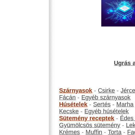
Ugrás a
Szárnyasok
-
Csirke
-
Jérc
Fácán
-
Egyéb szárnyasok
Húsételek
-
Sertés
-
Marha
Kecske
-
Egyéb húsételek
Sütemény receptek
-
Édes
Gyümölcsös sütemény
-
Le
Krémes
-
Muffin
-
Torta
-
Fa