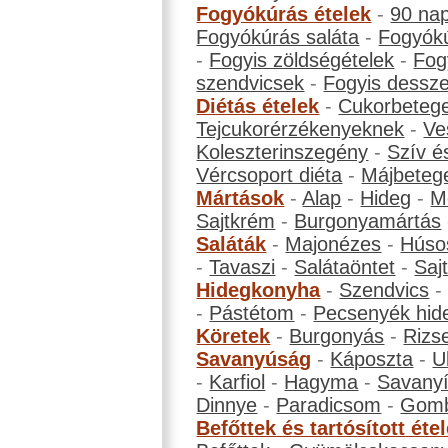
Fogyókúrás ételek
-
90 na
Fogyókúrás saláta
-
Fogyókú
-
Fogyis zöldségételek
-
Fog
szendvicsek
-
Fogyis dessze
Diétás ételek
-
Cukorbeteg
Tejcukorérzékenyeknek
-
Ve
Koleszterinszegény
-
Szív é
Vércsoport diéta
-
Májbeteg
Mártások
-
Alap
-
Hideg
-
M
Sajtkrém
-
Burgonyamártás
Saláták
-
Majonézes
-
Húso
-
Tavaszi
-
Salátaöntet
-
Saj
Hidegkonyha
-
Szendvics
-
Pástétom
-
Pecsenyék hid
Köretek
-
Burgonyás
-
Rizs
Savanyúság
-
Káposzta
-
U
-
Karfiol
-
Hagyma
-
Savanyí
Dinnye
-
Paradicsom
-
Gom
Befőttek és tartósított éte