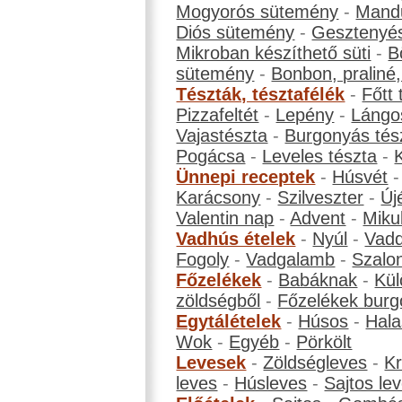
Mogyorós sütemény
-
Mand
Diós sütemény
-
Gesztenyé
Mikroban készíthető süti
-
B
sütemény
-
Bonbon, praliné, 
Tészták, tésztafélék
-
Főtt 
Pizzafeltét
-
Lepény
-
Lángo
Vajastészta
-
Burgonyás tés
Pogácsa
-
Leveles tészta
-
Ünnepi receptek
-
Húsvét
Karácsony
-
Szilveszter
-
Új
Valentin nap
-
Advent
-
Miku
Vadhús ételek
-
Nyúl
-
Vadd
Fogoly
-
Vadgalamb
-
Szalo
Főzelékek
-
Babáknak
-
Kül
zöldségből
-
Főzelékek burg
Egytálételek
-
Húsos
-
Hala
Wok
-
Egyéb
-
Pörkölt
Levesek
-
Zöldségleves
-
K
leves
-
Húsleves
-
Sajtos le