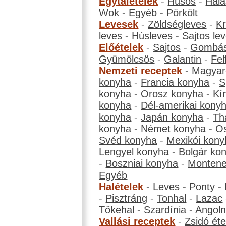
Egytálételek
-
Húsos
-
Hala
Wok
-
Egyéb
-
Pörkölt
Levesek
-
Zöldségleves
-
K
leves
-
Húsleves
-
Sajtos le
Előételek
-
Sajtos
-
Gombá
Gyümölcsös
-
Galantin
-
Fel
Nemzeti receptek
-
Magyar
konyha
-
Francia konyha
-
S
konyha
-
Orosz konyha
-
Kí
konyha
-
Dél-amerikai kony
konyha
-
Japán konyha
-
Th
konyha
-
Német konyha
-
Os
Svéd konyha
-
Mexikói kony
Lengyel konyha
-
Bolgár ko
-
Boszniai konyha
-
Montene
Egyéb
Halételek
-
Leves
-
Ponty
-
-
Pisztráng
-
Tonhal
-
Lazac
Tőkehal
-
Szardínia
-
Angol
Vallási receptek
-
Zsidó éte