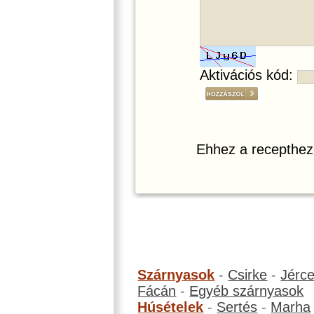
Aktivációs kód:
Ehhez a recepthez
Szárnyasok
-
Csirke
-
Jérc
Fácán
-
Egyéb szárnyasok
Húsételek
-
Sertés
-
Marha