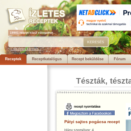
19901 recept közül válogathat...
+ részletes keresés...
Receptek
Receptkatalógus
Recept beküldése
Fórum
Tészták, tészt
Pátyi sajtos pogácsa recept
Hány személyre: 4