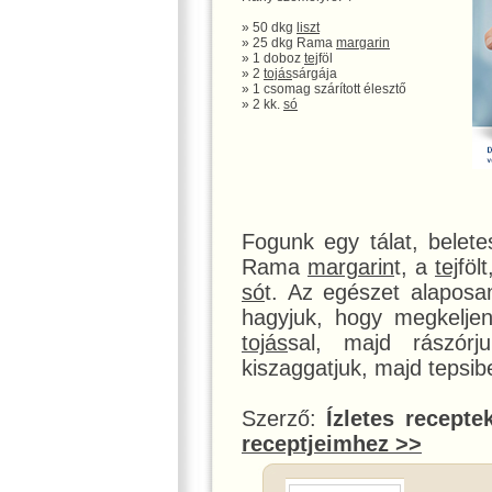
» 50 dkg
liszt
» 25 dkg Rama
margarin
» 1 doboz
tej
föl
» 2
tojás
sárgája
» 1 csomag szárított élesztő
» 2 kk.
só
Fogunk egy tálat, belet
Rama
margarin
t, a
tej
föl
só
t. Az egészet alaposan
hagyjuk, hogy megkeljen
tojás
sal, majd rászó
kiszaggatjuk, majd tepsib
Szerző:
Ízletes recepte
receptjeimhez >>