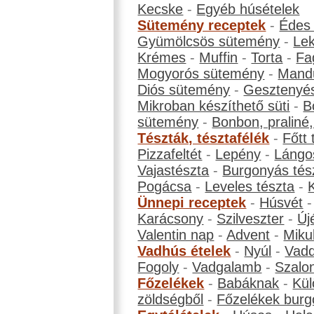
Kecske
-
Egyéb húsételek
Sütemény receptek
-
Édes
Gyümölcsös sütemény
-
Le
Krémes
-
Muffin
-
Torta
-
Fa
Mogyorós sütemény
-
Mand
Diós sütemény
-
Gesztenyé
Mikroban készíthető süti
-
B
sütemény
-
Bonbon, praliné, 
Tészták, tésztafélék
-
Főtt 
Pizzafeltét
-
Lepény
-
Lángo
Vajastészta
-
Burgonyás tés
Pogácsa
-
Leveles tészta
-
Ünnepi receptek
-
Húsvét
Karácsony
-
Szilveszter
-
Új
Valentin nap
-
Advent
-
Miku
Vadhús ételek
-
Nyúl
-
Vadd
Fogoly
-
Vadgalamb
-
Szalo
Főzelékek
-
Babáknak
-
Kül
zöldségből
-
Főzelékek burg