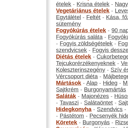
ételek
-
Krisna ételek
-
Nagyb
Vegetáriánus ételek
-
Leve
Egytálétel
-
Feltét
-
Kása, fő
sütemény
Fogyókúrás ételek
-
90 na
Fogyókúrás saláta
-
Fogyókú
-
Fogyis zöldségételek
-
Fog
szendvicsek
-
Fogyis dessze
Diétás ételek
-
Cukorbeteg
Tejcukorérzékenyeknek
-
Ve
Koleszterinszegény
-
Szív é
Vércsoport diéta
-
Májbeteg
Mártások
-
Alap
-
Hideg
-
M
Sajtkrém
-
Burgonyamártás
Saláták
-
Majonézes
-
Húso
-
Tavaszi
-
Salátaöntet
-
Saj
Hidegkonyha
-
Szendvics
-
Pástétom
-
Pecsenyék hid
Köretek
-
Burgonyás
-
Rizs