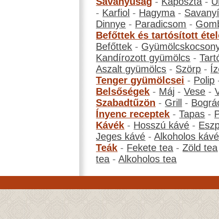
Savanyúság
-
Káposzta
-
U
-
Karfiol
-
Hagyma
-
Savanyí
Dinnye
-
Paradicsom
-
Gom
Befőttek és tartósított éte
Befőttek
-
Gyümölcskocson
Kandírozott gyümölcs
-
Tart
Aszalt gyümölcs
-
Szörp
-
Íz
Tenger gyümölcsei
-
Polip
Belsőségek
-
Máj
-
Vese
-
Szabadtűzön
-
Grill
-
Bográ
Ínyenc receptek
-
Tapas
-
Kávék
-
Hosszú kávé
-
Eszp
Jeges kávé
-
Alkoholos káv
Teák
-
Fekete tea
-
Zöld tea
tea
-
Alkoholos tea