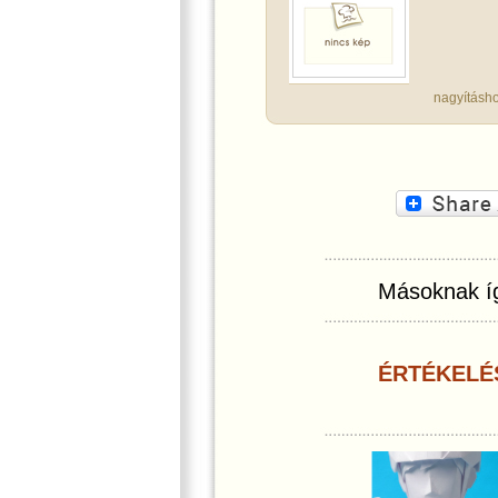
nagyításho
Másoknak íg
ÉRTÉKELÉ