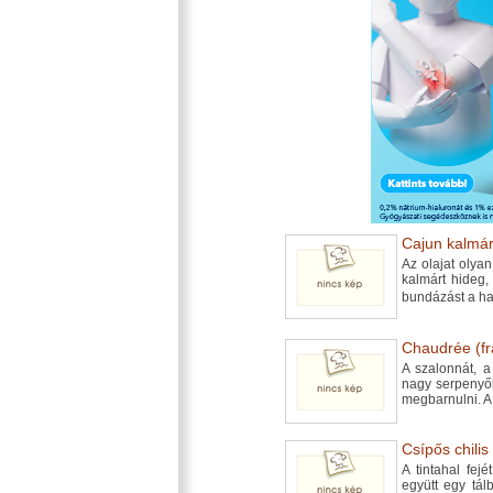
Cajun kalmár.
Az olajat olya
kalmárt hideg,
bundázást a 
Chaudrée (fra
A szalonnát, a
nagy serpenyő
megbarnulni. A
Csípős chilis 
A tintahal fejé
együtt egy tál