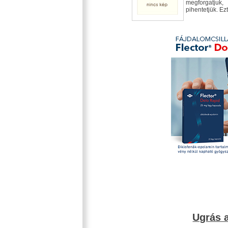
megforgatju
pihentetjük. Ez
Ugrás a