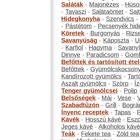
Saláták
-
Majonézes
-
Húso
-
Tavaszi
-
Salátaöntet
-
Saj
Hidegkonyha
-
Szendvics
-
Pástétom
-
Pecsenyék hid
Köretek
-
Burgonyás
-
Rizs
Savanyúság
-
Káposzta
-
U
-
Karfiol
-
Hagyma
-
Savanyí
Dinnye
-
Paradicsom
-
Gom
Befőttek és tartósított éte
Befőttek
-
Gyümölcskocson
Kandírozott gyümölcs
-
Tart
Aszalt gyümölcs
-
Szörp
-
Íz
Tenger gyümölcsei
-
Polip
Belsőségek
-
Máj
-
Vese
-
Szabadtűzön
-
Grill
-
Bográ
Ínyenc receptek
-
Tapas
-
Kávék
-
Hosszú kávé
-
Eszp
Jeges kávé
-
Alkoholos káv
Teák
-
Fekete tea
-
Zöld tea