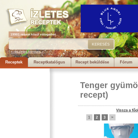
19901 recept közül válogathat...
+ részletes keresés...
Receptek
Receptkatalógus
Recept beküldése
Fórum
Tenger gyümö
recept)
Vissza a főo
1
2
3
>