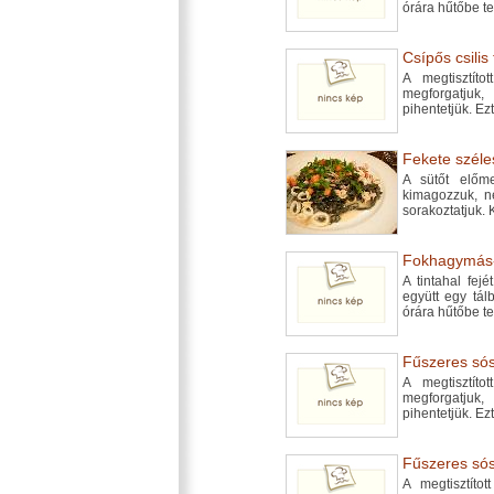
órára hűtőbe t
Csípős csilis 
A megtisztíto
megforgatju
pihentetjük. Ez
Fekete széles
A sütőt előmel
kimagozzuk, né
sorakoztatjuk. 
Fokhagymás-ch
A tintahal fejé
együtt egy tál
órára hűtőbe t
Fűszeres sós-
A megtisztíto
megforgatju
pihentetjük. Ez
Fűszeres sós-
A megtisztítot