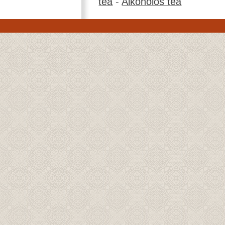
tea
-
Alkoholos tea