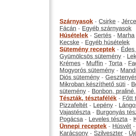
Szárnyasok
-
Csirke
-
Jérc
Fácán
-
Egyéb szárnyasok
Húsételek
-
Sertés
-
Marha
Kecske
-
Egyéb húsételek
Sütemény receptek
-
Édes
Gyümölcsös sütemény
-
Le
Krémes
-
Muffin
-
Torta
-
Fa
Mogyorós sütemény
-
Mand
Diós sütemény
-
Gesztenyé
Mikroban készíthető süti
-
B
sütemény
-
Bonbon, praliné, 
Tészták, tésztafélék
-
Főtt 
Pizzafeltét
-
Lepény
-
Lángo
Vajastészta
-
Burgonyás tés
Pogácsa
-
Leveles tészta
-
Ünnepi receptek
-
Húsvét
Karácsony
-
Szilveszter
-
Új