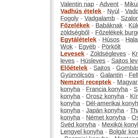
Valentin nap
-
Advent
-
Miku
Vadhús ételek
-
Nyúl
-
Vadd
Fogoly
-
Vadgalamb
-
Szalo
Főzelékek
-
Babáknak
-
Kül
zöldségből
-
Főzelékek burg
Egytálételek
-
Húsos
-
Hala
Wok
-
Egyéb
-
Pörkölt
Levesek
-
Zöldségleves
-
K
leves
-
Húsleves
-
Sajtos le
Előételek
-
Sajtos
-
Gombá
Gyümölcsös
-
Galantin
-
Fel
Nemzeti receptek
-
Magyar
konyha
-
Francia konyha
-
S
konyha
-
Orosz konyha
-
Kí
konyha
-
Dél-amerikai kony
konyha
-
Japán konyha
-
Th
konyha
-
Német konyha
-
Os
Svéd konyha
-
Mexikói kony
Lengyel konyha
-
Bolgár ko