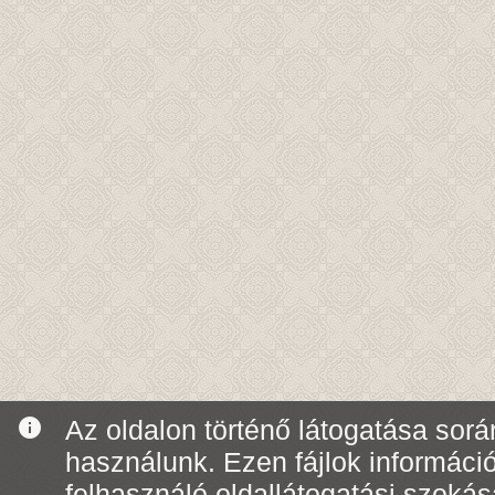
info
Az oldalon történő látogatása során
használunk. Ezen fájlok informáci
felhasználó oldallátogatási szoká