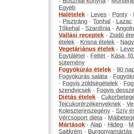
-
Boszniai konyha
-
Montene
Egyéb
Halételek
-
Leves
-
Ponty
-
-
Pisztráng
-
Tonhal
-
Lazac
Tőkehal
-
Szardínia
-
Angol
Vallási receptek
-
Zsidó éte
ételek
-
Krisna ételek
-
Nagyb
Vegetáriánus ételek
-
Leve
Egytálétel
-
Feltét
-
Kása, fő
sütemény
Fogyókúrás ételek
-
90 na
Fogyókúrás saláta
-
Fogyókú
-
Fogyis zöldségételek
-
Fog
szendvicsek
-
Fogyis dessze
Diétás ételek
-
Cukorbeteg
Tejcukorérzékenyeknek
-
Ve
Koleszterinszegény
-
Szív é
Vércsoport diéta
-
Májbeteg
Mártások
-
Alap
-
Hideg
-
M
Sajtkrém
-
Burgonyamártás