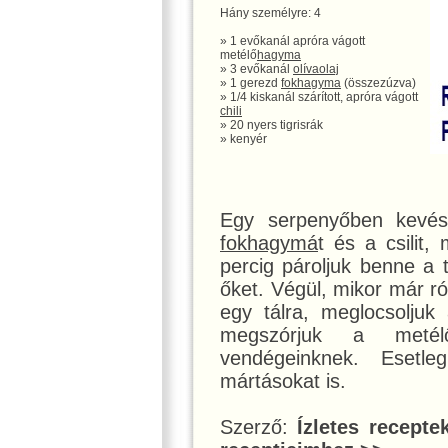
Hány személyre: 4
» 1 evőkanál apróra vágott
metélő
hagyma
» 3 evőkanál
olívaolaj
» 1 gerezd
fokhagyma
(összezúzva)
» 1/4 kiskanál szárított, apróra vágott
chili
» 20 nyers tigrisrák
» kenyér
Egy serpenyőben kevés 
fokhagymá
t és a csilit,
percig pároljuk benne a t
őket. Végül, mikor már r
egy tálra, meglocsoljuk
megszórjuk a metél
vendégeinknek. Esetle
mártásokat is.
Szerző:
Ízletes recepte