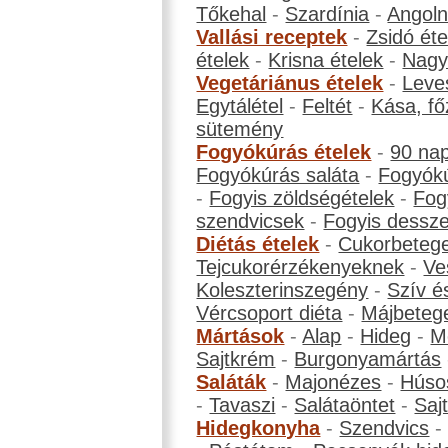
Tőkehal
-
Szardínia
-
Angol
Vallási receptek
-
Zsidó éte
ételek
-
Krisna ételek
-
Nagyb
Vegetáriánus ételek
-
Leve
Egytálétel
-
Feltét
-
Kása, fő
sütemény
Fogyókúrás ételek
-
90 na
Fogyókúrás saláta
-
Fogyókú
-
Fogyis zöldségételek
-
Fog
szendvicsek
-
Fogyis dessze
Diétás ételek
-
Cukorbeteg
Tejcukorérzékenyeknek
-
Ve
Koleszterinszegény
-
Szív é
Vércsoport diéta
-
Májbeteg
Mártások
-
Alap
-
Hideg
-
M
Sajtkrém
-
Burgonyamártás
Saláták
-
Majonézes
-
Húso
-
Tavaszi
-
Salátaöntet
-
Saj
Hidegkonyha
-
Szendvics