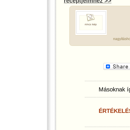
receptjeimhez >>
nagyításho
Másoknak íg
ÉRTÉKELÉ