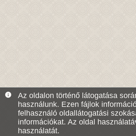
info
Az oldalon történő látogatása során
használunk. Ezen fájlok informáci
felhasználó oldallátogatási szoká
információkat. Az oldal használatá
használatát.