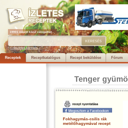
19901 recept közül válogathat...
+ részletes keresés...
Receptek
Receptkatalógus
Recept beküldése
Fórum
Tenger gyümö
Fokhagymás-csilis rák
metélőhagymával recept