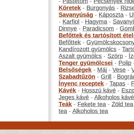
-
Pástétom
-
Pecsenyék hid
Köretek
-
Burgonyás
-
Rizs
Savanyúság
-
Káposzta
-
U
-
Karfiol
-
Hagyma
-
Savanyí
Dinnye
-
Paradicsom
-
Gom
Befőttek és tartósított éte
Befőttek
-
Gyümölcskocson
Kandírozott gyümölcs
-
Tart
Aszalt gyümölcs
-
Szörp
-
Íz
Tenger gyümölcsei
-
Polip
Belsőségek
-
Máj
-
Vese
-
Szabadtűzön
-
Grill
-
Bográ
Ínyenc receptek
-
Tapas
-
Kávék
-
Hosszú kávé
-
Eszp
Jeges kávé
-
Alkoholos káv
Teák
-
Fekete tea
-
Zöld tea
tea
-
Alkoholos tea