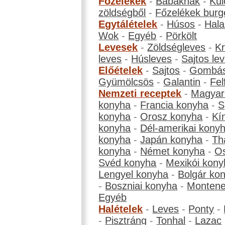
Főzelékek
-
Babáknak
-
Kül
zöldségből
-
Főzelékek burg
Egytálételek
-
Húsos
-
Hala
Wok
-
Egyéb
-
Pörkölt
Levesek
-
Zöldségleves
-
K
leves
-
Húsleves
-
Sajtos le
Előételek
-
Sajtos
-
Gombá
Gyümölcsös
-
Galantin
-
Fel
Nemzeti receptek
-
Magyar
konyha
-
Francia konyha
-
S
konyha
-
Orosz konyha
-
Kí
konyha
-
Dél-amerikai kony
konyha
-
Japán konyha
-
Th
konyha
-
Német konyha
-
Os
Svéd konyha
-
Mexikói kony
Lengyel konyha
-
Bolgár ko
-
Boszniai konyha
-
Montene
Egyéb
Halételek
-
Leves
-
Ponty
-
-
Pisztráng
-
Tonhal
-
Lazac