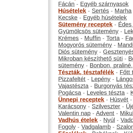
Fácán
-
Egyéb szárnyasok
Húsételek
-
Sertés
-
Marha
Kecske
-
Egyéb húsételek
Sütemény receptek
-
Édes
Gyümölcsös sütemény
-
Le
Krémes
-
Muffin
-
Torta
-
Fa
Mogyorós sütemény
-
Mand
Diós sütemény
-
Gesztenyé
Mikroban készíthető süti
-
B
sütemény
-
Bonbon, praliné, 
Tészták, tésztafélék
-
Főtt 
Pizzafeltét
-
Lepény
-
Lángo
Vajastészta
-
Burgonyás tés
Pogácsa
-
Leveles tészta
-
Ünnepi receptek
-
Húsvét
Karácsony
-
Szilveszter
-
Új
Valentin nap
-
Advent
-
Miku
Vadhús ételek
-
Nyúl
-
Vadd
Fogoly
-
Vadgalamb
-
Szalo