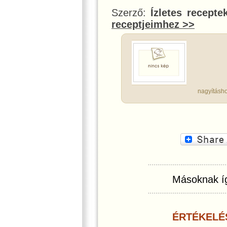
Szerző:
Ízletes recepte
receptjeimhez >>
nagyításho
Másoknak íg
ÉRTÉKELÉ