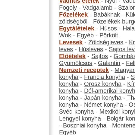
Vadhús ételek
-
Nyúl
-
Vadd
Fogoly
-
Vadgalamb
-
Szalo
Főzelékek
-
Babáknak
-
Kül
zöldségből
-
Főzelékek burg
Egytálételek
-
Húsos
-
Hala
Wok
-
Egyéb
-
Pörkölt
Levesek
-
Zöldségleves
-
K
leves
-
Húsleves
-
Sajtos le
Előételek
-
Sajtos
-
Gombá
Gyümölcsös
-
Galantin
-
Fel
Nemzeti receptek
-
Magyar
konyha
-
Francia konyha
-
S
konyha
-
Orosz konyha
-
Kí
konyha
-
Dél-amerikai kony
konyha
-
Japán konyha
-
Th
konyha
-
Német konyha
-
Os
Svéd konyha
-
Mexikói kony
Lengyel konyha
-
Bolgár ko
-
Boszniai konyha
-
Montene
Egyéb