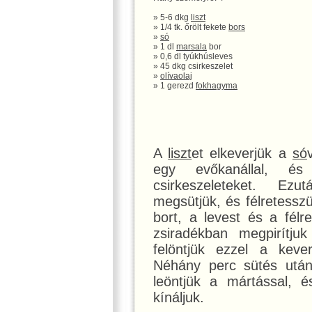
» 5-6 dkg
liszt
» 1/4 tk. őrölt fekete
bors
»
só
» 1 dl
marsala
bor
» 0,6 dl tyúkhúsleves
» 45 dkg csirkeszelet
»
olívaolaj
» 1 gerezd
fokhagyma
A
liszt
et elkeverjük a
só
egy evőkanállal, é
csirkeszeleteket. Ez
megsütjük, és félretessz
bort, a levest és a félr
zsiradékban megpirítjuk
felöntjük ezzel a keve
Néhány perc sütés után 
leöntjük a mártással, és
kínáljuk.