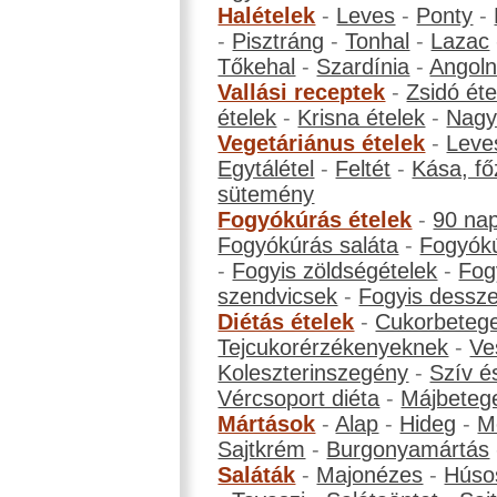
Halételek
-
Leves
-
Ponty
-
-
Pisztráng
-
Tonhal
-
Lazac
Tőkehal
-
Szardínia
-
Angol
Vallási receptek
-
Zsidó éte
ételek
-
Krisna ételek
-
Nagyb
Vegetáriánus ételek
-
Leve
Egytálétel
-
Feltét
-
Kása, fő
sütemény
Fogyókúrás ételek
-
90 na
Fogyókúrás saláta
-
Fogyókú
-
Fogyis zöldségételek
-
Fog
szendvicsek
-
Fogyis dessze
Diétás ételek
-
Cukorbeteg
Tejcukorérzékenyeknek
-
Ve
Koleszterinszegény
-
Szív é
Vércsoport diéta
-
Májbeteg
Mártások
-
Alap
-
Hideg
-
M
Sajtkrém
-
Burgonyamártás
Saláták
-
Majonézes
-
Húso