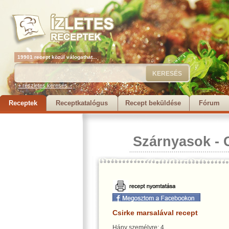
19901 recept közül válogathat...
+ részletes keresés...
Receptek
Receptkatalógus
Recept beküldése
Fórum
Szárnyasok
-
Csirke marsalával recept
Hány személyre: 4