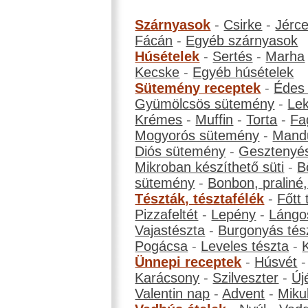
Szárnyasok
-
Csirke
-
Jérc
Fácán
-
Egyéb szárnyasok
Húsételek
-
Sertés
-
Marha
Kecske
-
Egyéb húsételek
Sütemény receptek
-
Édes
Gyümölcsös sütemény
-
Le
Krémes
-
Muffin
-
Torta
-
Fa
Mogyorós sütemény
-
Mand
Diós sütemény
-
Gesztenyé
Mikroban készíthető süti
-
B
sütemény
-
Bonbon, praliné, 
Tészták, tésztafélék
-
Főtt 
Pizzafeltét
-
Lepény
-
Lángo
Vajastészta
-
Burgonyás tés
Pogácsa
-
Leveles tészta
-
Ünnepi receptek
-
Húsvét
Karácsony
-
Szilveszter
-
Új
Valentin nap
-
Advent
-
Miku