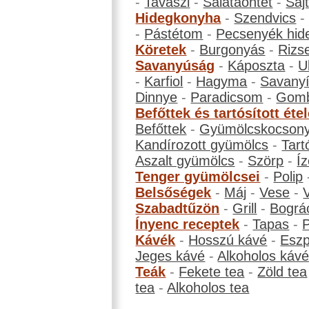
-
Tavaszi
-
Salátaöntet
-
Saj
Hidegkonyha
-
Szendvics
-
Pástétom
-
Pecsenyék hid
Köretek
-
Burgonyás
-
Rizs
Savanyúság
-
Káposzta
-
U
-
Karfiol
-
Hagyma
-
Savanyí
Dinnye
-
Paradicsom
-
Gom
Befőttek és tartósított éte
Befőttek
-
Gyümölcskocson
Kandírozott gyümölcs
-
Tart
Aszalt gyümölcs
-
Szörp
-
Íz
Tenger gyümölcsei
-
Polip
Belsőségek
-
Máj
-
Vese
-
Szabadtűzön
-
Grill
-
Bográ
Ínyenc receptek
-
Tapas
-
Kávék
-
Hosszú kávé
-
Eszp
Jeges kávé
-
Alkoholos káv
Teák
-
Fekete tea
-
Zöld tea
tea
-
Alkoholos tea