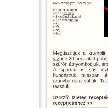
Hány személyre: 6 személyre
» 1 kg fejtett bor
só
» 3 db új
krumpli
» 2 kanálnyi
olívaolaj
» 6 db fehér
spárga
»
só
»
víz
» olaj
»
liszt
Megtisztítjuk a
krumpli
t
víz
ben 20 perc alatt puhá
szűrőn átnyomkodjuk, ami
A
spárgá
t is
só
s
víz
bundázzuk
tojás
ban 
aranybarnára sütjük. Tá
tesszük.
Szerző:
Ízletes recepte
receptjeimhez >>