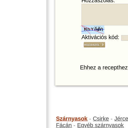
Hozzászólás:
Aktivációs kód:
Ehhez a recepthez
Szárnyasok
-
Csirke
-
Jérc
Fácán
-
Egyéb szárnyasok