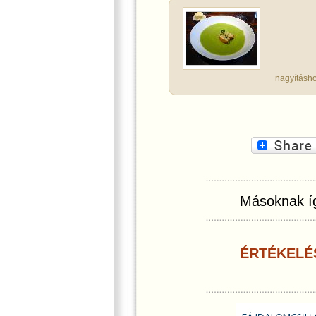
nagyításho
Másoknak íg
ÉRTÉKELÉ