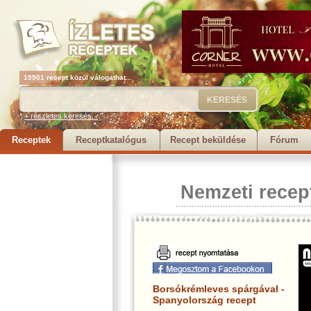
19901 recept közül válogathat...
+ részletes keresés...
Receptek
Receptkatalógus
Recept beküldése
Fórum
Nemzeti recep
Borsókrémleves spárgával -
Spanyolország recept