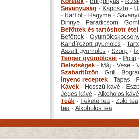
Köretek
-
Burgonyás
-
Rizs
Savanyúság
-
Káposzta
-
U
-
Karfiol
-
Hagyma
-
Savanyí
Dinnye
-
Paradicsom
-
Gom
Befőttek és tartósított éte
Befőttek
-
Gyümölcskocson
Kandírozott gyümölcs
-
Tart
Aszalt gyümölcs
-
Szörp
-
Íz
Tenger gyümölcsei
-
Polip
Belsőségek
-
Máj
-
Vese
-
Szabadtűzön
-
Grill
-
Bográ
Ínyenc receptek
-
Tapas
-
Kávék
-
Hosszú kávé
-
Eszp
Jeges kávé
-
Alkoholos káv
Teák
-
Fekete tea
-
Zöld tea
tea
-
Alkoholos tea