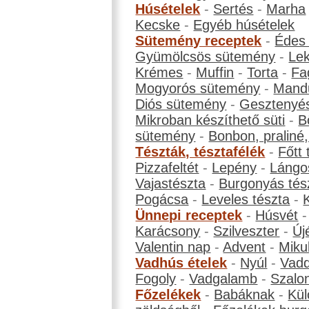
Húsételek
-
Sertés
-
Marha
Kecske
-
Egyéb húsételek
Sütemény receptek
-
Édes
Gyümölcsös sütemény
-
Le
Krémes
-
Muffin
-
Torta
-
Fa
Mogyorós sütemény
-
Mand
Diós sütemény
-
Gesztenyé
Mikroban készíthető süti
-
B
sütemény
-
Bonbon, praliné, 
Tészták, tésztafélék
-
Főtt 
Pizzafeltét
-
Lepény
-
Lángo
Vajastészta
-
Burgonyás tés
Pogácsa
-
Leveles tészta
-
Ünnepi receptek
-
Húsvét
Karácsony
-
Szilveszter
-
Új
Valentin nap
-
Advent
-
Miku
Vadhús ételek
-
Nyúl
-
Vadd
Fogoly
-
Vadgalamb
-
Szalo
Főzelékek
-
Babáknak
-
Kül