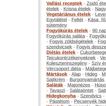
Vallási receptek
-
Zsidó éte
ételek
-
Krisna ételek
-
Nagyb
Vegetáriánus ételek
-
Leve
Egytálétel
-
Feltét
-
Kása, fő
sütemény
Fogyókúrás ételek
-
90 na
Fogyókúrás saláta
-
Fogyókú
-
Fogyis zöldségételek
-
Fog
szendvicsek
-
Fogyis dessze
Diétás ételek
-
Cukorbeteg
Tejcukorérzékenyeknek
-
Ve
Koleszterinszegény
-
Szív é
Vércsoport diéta
-
Májbeteg
Mártások
-
Alap
-
Hideg
-
M
Sajtkrém
-
Burgonyamártás
Saláták
-
Majonézes
-
Húso
-
Tavaszi
-
Salátaöntet
-
Saj
Hidegkonyha
-
Szendvics
-
Pástétom
-
Pecsenyék hid