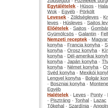
zöldségből
-
Főzelékek burg
Egytálételek
-
Húsos
-
Hala
Wok
-
Egyéb
-
Pörkölt
Levesek
-
Zöldségleves
-
K
leves
-
Húsleves
-
Sajtos le
Előételek
-
Sajtos
-
Gombá
Gyümölcsös
-
Galantin
-
Fel
Nemzeti receptek
-
Magyar
konyha
-
Francia konyha
-
S
konyha
-
Orosz konyha
-
Kí
konyha
-
Dél-amerikai kony
konyha
-
Japán konyha
-
Th
konyha
-
Német konyha
-
Os
Svéd konyha
-
Mexikói kony
Lengyel konyha
-
Bolgár ko
-
Boszniai konyha
-
Montene
Egyéb
Halételek
-
Leves
-
Ponty
-
-
Pisztráng
-
Tonhal
-
Lazac
Tőkehal
-
Szardínia
-
Angol