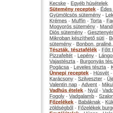
Kecske
-
Egyéb húsételek
Sütemény receptek
-
Édes
Gyümölcsös sütemény
-
Le
Krémes
-
Muffin
-
Torta
-
Fa
Mogyorós sütemény
-
Mand
Diós sütemény
-
Gesztenyé
Mikroban készíthető süti
-
B
sütemény
-
Bonbon, praliné, 
Tészták, tésztafélék
-
Főtt 
Pizzafeltét
-
Lepény
-
Lángo
Vajastészta
-
Burgonyás tés
Pogácsa
-
Leveles tészta
-
Ünnepi receptek
-
Húsvét
Karácsony
-
Szilveszter
-
Új
Valentin nap
-
Advent
-
Miku
Vadhús ételek
-
Nyúl
-
Vadd
Fogoly
-
Vadgalamb
-
Szalo
Főzelékek
-
Babáknak
-
Kül
zöldségből
-
Főzelékek burg