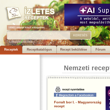
19901 recept közül válogathat...
+ részletes keresés...
Receptek
Receptkatalógus
Recept beküldése
Fórum
Nemzeti recep
Forralt bor I. - Magyarország
recept