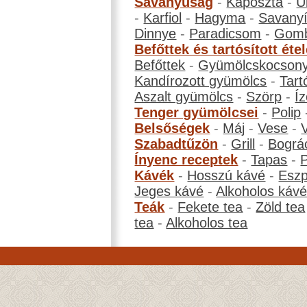
Savanyúság
-
Káposzta
-
U
-
Karfiol
-
Hagyma
-
Savanyí
Dinnye
-
Paradicsom
-
Gom
Befőttek és tartósított éte
Befőttek
-
Gyümölcskocson
Kandírozott gyümölcs
-
Tart
Aszalt gyümölcs
-
Szörp
-
Íz
Tenger gyümölcsei
-
Polip
Belsőségek
-
Máj
-
Vese
-
Szabadtűzön
-
Grill
-
Bográ
Ínyenc receptek
-
Tapas
-
Kávék
-
Hosszú kávé
-
Eszp
Jeges kávé
-
Alkoholos káv
Teák
-
Fekete tea
-
Zöld tea
tea
-
Alkoholos tea