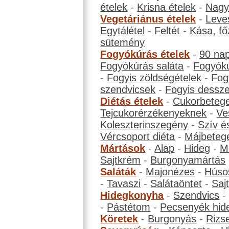
ételek
-
Krisna ételek
-
Nagyb
Vegetáriánus ételek
-
Leve
Egytálétel
-
Feltét
-
Kása, fő
sütemény
Fogyókúrás ételek
-
90 na
Fogyókúrás saláta
-
Fogyókú
-
Fogyis zöldségételek
-
Fog
szendvicsek
-
Fogyis dessze
Diétás ételek
-
Cukorbeteg
Tejcukorérzékenyeknek
-
Ve
Koleszterinszegény
-
Szív é
Vércsoport diéta
-
Májbeteg
Mártások
-
Alap
-
Hideg
-
M
Sajtkrém
-
Burgonyamártás
Saláták
-
Majonézes
-
Húso
-
Tavaszi
-
Salátaöntet
-
Saj
Hidegkonyha
-
Szendvics
-
Pástétom
-
Pecsenyék hid
Köretek
-
Burgonyás
-
Rizs