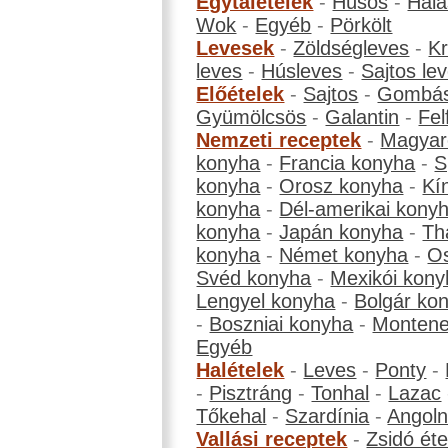
Egytálételek
-
Húsos
-
Hala
Wok
-
Egyéb
-
Pörkölt
Levesek
-
Zöldségleves
-
K
leves
-
Húsleves
-
Sajtos le
Előételek
-
Sajtos
-
Gombá
Gyümölcsös
-
Galantin
-
Fel
Nemzeti receptek
-
Magyar
konyha
-
Francia konyha
-
S
konyha
-
Orosz konyha
-
Kí
konyha
-
Dél-amerikai kony
konyha
-
Japán konyha
-
Th
konyha
-
Német konyha
-
Os
Svéd konyha
-
Mexikói kony
Lengyel konyha
-
Bolgár ko
-
Boszniai konyha
-
Montene
Egyéb
Halételek
-
Leves
-
Ponty
-
-
Pisztráng
-
Tonhal
-
Lazac
Tőkehal
-
Szardínia
-
Angol
Vallási receptek
-
Zsidó éte