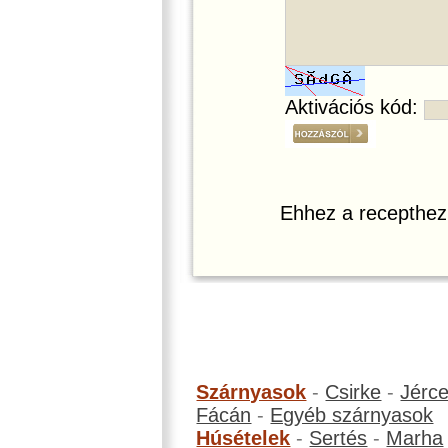
Aktivációs kód:
Ehhez a recepthez
Szárnyasok
-
Csirke
-
Jérc
Fácán
-
Egyéb szárnyasok
Húsételek
-
Sertés
-
Marha