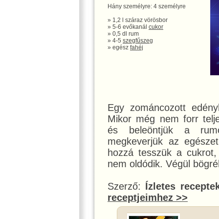
Hány személyre: 4 személyre
» 1,2 l száraz vörösbor
» 5-6 evőkanál
cukor
» 0,5 dl rum
» 4-5
szegfűszeg
» egész
fahéj
Egy zománcozott edénybe
Mikor még nem forr telj
és beleöntjük a rumot
megkeverjük az egészet 
hozzá tesszük a cukrot, 
nem oldódik. Végül bögréb
Szerző:
Ízletes recepte
receptjeimhez >>