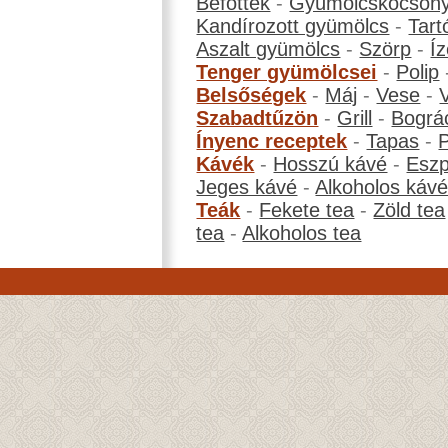
Befőttek
-
Gyümölcskocson
Kandírozott gyümölcs
-
Tart
Aszalt gyümölcs
-
Szörp
-
Íz
Tenger gyümölcsei
-
Polip
Belsőségek
-
Máj
-
Vese
-
Szabadtűzön
-
Grill
-
Bográ
Ínyenc receptek
-
Tapas
-
Kávék
-
Hosszú kávé
-
Eszp
Jeges kávé
-
Alkoholos káv
Teák
-
Fekete tea
-
Zöld tea
tea
-
Alkoholos tea