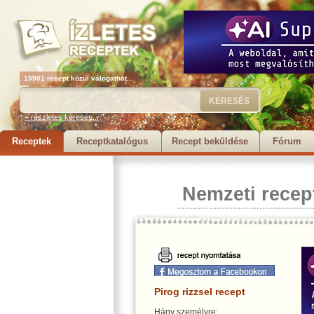
19901 recept közül válogathat...
+ részletes keresés...
Receptek
Receptkatalógus
Recept beküldése
Fórum
Nemzeti recep
Pirog rizzsel recept
Hány személyre: