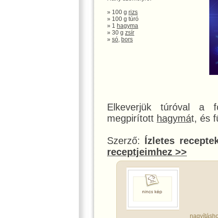
» 100 g
rizs
» 100 g túró
» 1
hagyma
» 30 g
zsír
»
só
,
bors
Elkeverjük túróval a 
megpirított
hagymá
t, és 
Szerző:
Ízletes recepte
receptjeimhez >>
nagyításho