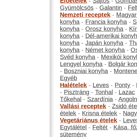
Előételek
-
Sajtos
-
Gombá
Gyümölcsös
-
Galantin
-
Fel
Nemzeti receptek
-
Magyar
konyha
-
Francia konyha
-
S
konyha
-
Orosz konyha
-
Kí
konyha
-
Dél-amerikai kony
konyha
-
Japán konyha
-
Th
konyha
-
Német konyha
-
Os
Svéd konyha
-
Mexikói kony
Lengyel konyha
-
Bolgár ko
-
Boszniai konyha
-
Montene
Egyéb
Halételek
-
Leves
-
Ponty
-
-
Pisztráng
-
Tonhal
-
Lazac
Tőkehal
-
Szardínia
-
Angol
Vallási receptek
-
Zsidó éte
ételek
-
Krisna ételek
-
Nagyb
Vegetáriánus ételek
-
Leve
Egytálétel
-
Feltét
-
Kása, fő
sütemény