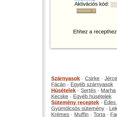
Aktivációs kód:
Ehhez a recepthez
Szárnyasok
-
Csirke
-
Jérc
Fácán
-
Egyéb szárnyasok
Húsételek
-
Sertés
-
Marha
Kecske
-
Egyéb húsételek
Sütemény receptek
-
Édes
Gyümölcsös sütemény
-
Le
Krémes
-
Muffin
-
Torta
-
Fa