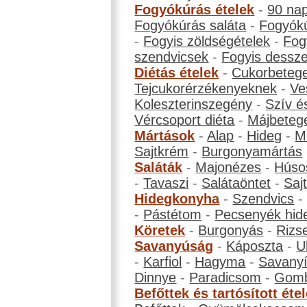
Fogyókúrás ételek
-
90 na
Fogyókúrás saláta
-
Fogyókú
-
Fogyis zöldségételek
-
Fog
szendvicsek
-
Fogyis dessze
Diétás ételek
-
Cukorbeteg
Tejcukorérzékenyeknek
-
Ve
Koleszterinszegény
-
Szív é
Vércsoport diéta
-
Májbeteg
Mártások
-
Alap
-
Hideg
-
M
Sajtkrém
-
Burgonyamártás
Saláták
-
Majonézes
-
Húso
-
Tavaszi
-
Salátaöntet
-
Saj
Hidegkonyha
-
Szendvics
-
Pástétom
-
Pecsenyék hid
Köretek
-
Burgonyás
-
Rizs
Savanyúság
-
Káposzta
-
U
-
Karfiol
-
Hagyma
-
Savanyí
Dinnye
-
Paradicsom
-
Gom
Befőttek és tartósított éte