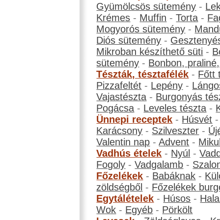
Gyümölcsös sütemény
-
Le
Krémes
-
Muffin
-
Torta
-
Fa
Mogyorós sütemény
-
Mand
Diós sütemény
-
Gesztenyé
Mikroban készíthető süti
-
B
sütemény
-
Bonbon, praliné, 
Tészták, tésztafélék
-
Főtt 
Pizzafeltét
-
Lepény
-
Lángo
Vajastészta
-
Burgonyás tés
Pogácsa
-
Leveles tészta
-
Ünnepi receptek
-
Húsvét
Karácsony
-
Szilveszter
-
Új
Valentin nap
-
Advent
-
Miku
Vadhús ételek
-
Nyúl
-
Vadd
Fogoly
-
Vadgalamb
-
Szalo
Főzelékek
-
Babáknak
-
Kül
zöldségből
-
Főzelékek burg
Egytálételek
-
Húsos
-
Hala
Wok
-
Egyéb
-
Pörkölt