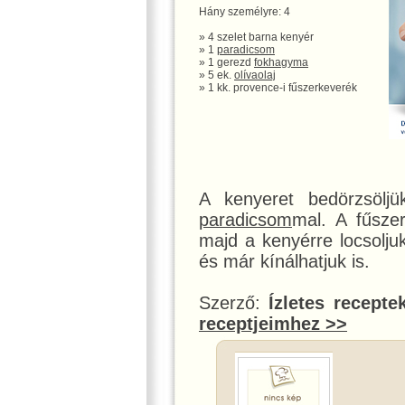
Hány személyre: 4
» 4 szelet barna kenyér
» 1
paradicsom
» 1 gerezd
fokhagyma
» 5 ek.
olívaolaj
» 1 kk. provence-i fűszerkeverék
A kenyeret bedörzsölj
paradicsom
mal. A fűsze
majd a kenyérre locsoljuk
és már kínálhatjuk is.
Szerző:
Ízletes recepte
receptjeimhez >>