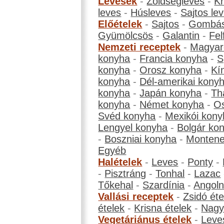
Levesek
-
Zöldségleves
-
K
leves
-
Húsleves
-
Sajtos le
Előételek
-
Sajtos
-
Gombá
Gyümölcsös
-
Galantin
-
Fel
Nemzeti receptek
-
Magyar
konyha
-
Francia konyha
-
S
konyha
-
Orosz konyha
-
Kí
konyha
-
Dél-amerikai kony
konyha
-
Japán konyha
-
Th
konyha
-
Német konyha
-
Os
Svéd konyha
-
Mexikói kony
Lengyel konyha
-
Bolgár ko
-
Boszniai konyha
-
Montene
Egyéb
Halételek
-
Leves
-
Ponty
-
-
Pisztráng
-
Tonhal
-
Lazac
Tőkehal
-
Szardínia
-
Angol
Vallási receptek
-
Zsidó éte
ételek
-
Krisna ételek
-
Nagyb
Vegetáriánus ételek
-
Leve