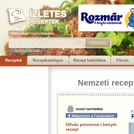
19901 recept közül válogathat...
+ részletes keresés...
Receptek
Receptkatalógus
Recept beküldése
Fórum
Nemzeti recep
Olívás provence-i kenyér
recept