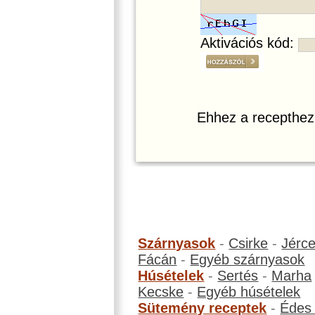
Aktivációs kód:
Ehhez a recepthez
Szárnyasok
-
Csirke
-
Jérc
Fácán
-
Egyéb szárnyasok
Húsételek
-
Sertés
-
Marha
Kecske
-
Egyéb húsételek
Sütemény receptek
-
Édes