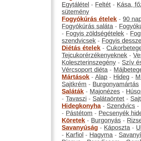
Egytálétel
-
Feltét
-
Kása, fő
sütemény
Fogyókúrás ételek
-
90 na
Fogyókúrás saláta
-
Fogyókú
-
Fogyis zöldségételek
-
Fog
szendvicsek
-
Fogyis dessze
Diétás ételek
-
Cukorbeteg
Tejcukorérzékenyeknek
-
Ve
Koleszterinszegény
-
Szív é
Vércsoport diéta
-
Májbeteg
Mártások
-
Alap
-
Hideg
-
M
Sajtkrém
-
Burgonyamártás
Saláták
-
Majonézes
-
Húso
-
Tavaszi
-
Salátaöntet
-
Saj
Hidegkonyha
-
Szendvics
-
Pástétom
-
Pecsenyék hid
Köretek
-
Burgonyás
-
Rizs
Savanyúság
-
Káposzta
-
U
-
Karfiol
-
Hagyma
-
Savanyí