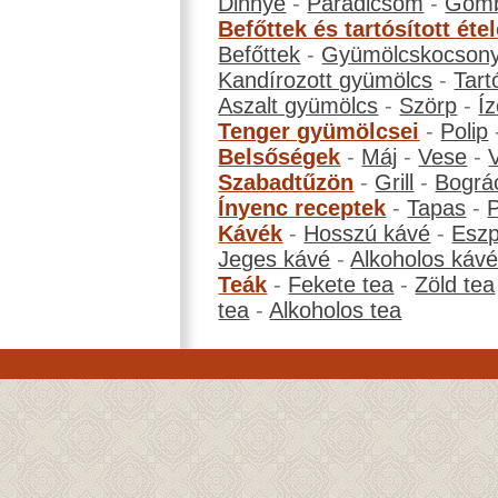
Dinnye
-
Paradicsom
-
Gom
Befőttek és tartósított éte
Befőttek
-
Gyümölcskocson
Kandírozott gyümölcs
-
Tart
Aszalt gyümölcs
-
Szörp
-
Íz
Tenger gyümölcsei
-
Polip
Belsőségek
-
Máj
-
Vese
-
Szabadtűzön
-
Grill
-
Bográ
Ínyenc receptek
-
Tapas
-
Kávék
-
Hosszú kávé
-
Eszp
Jeges kávé
-
Alkoholos káv
Teák
-
Fekete tea
-
Zöld tea
tea
-
Alkoholos tea