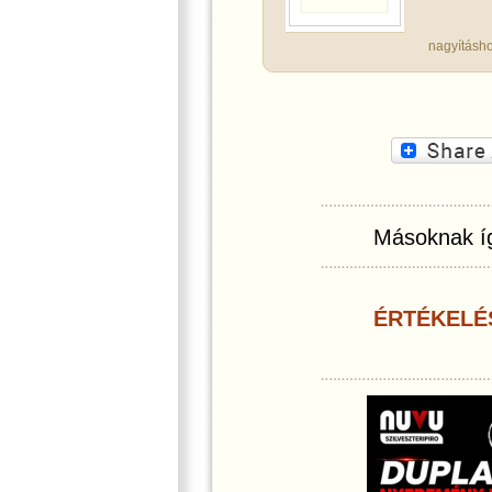
nagyításho
Másoknak íg
ÉRTÉKELÉ