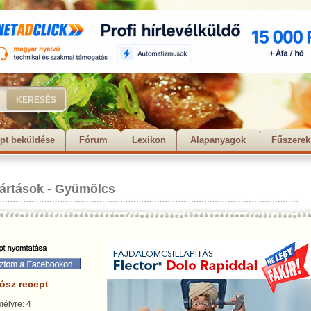
pt beküldése
Fórum
Lexikon
Alapanyagok
Fűszerek
ártások
-
Gyümölcs
ósz recept
élyre: 4