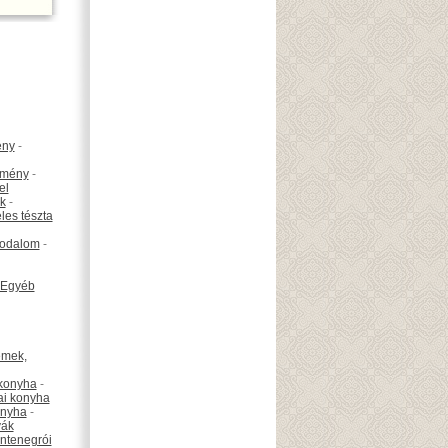
ény
-
emény
-
el
k
-
les tészta
odalom
-
Egyéb
émek,
konyha
-
ai konyha
onyha
-
vák
ntenegrói