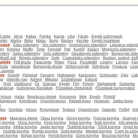
Csirke
-
Jérce
-
Kakas
-
Pulyka
-
Kacsa
-
Liba
-
Fácán
-
Egyéb szárnyasok
ertés
-
Marha
-
Birka
-
Malac
-
Borjú
-
Bárány
-
Kecske
-
Egyéb húsételek
eptek
-
Édes sütemény
-
Sós sütemény
-
Gyümölcsös sütemény
-
Lekváros sütem
ny
-
Krémes
-
Muffin
-
Torta
-
Fagylalt
-
Pite
-
Kuglóf
-
Kalács
-
Mogyorós sütemény
-
emény
-
Sajtos sütemény
-
Diós sütemény
-
Gesztenyés sütemény
-
Burgonyás süt
thető süti
-
Bögrés sütemény
-
Gofri
-
Csokoládés sütemény
-
Bonbon, praliné, trüff
tafélék
-
Főtt tészta
-
Palacsinta
-
Rétes
-
Pizza
-
Pizzafeltét
-
Lepény
-
Lángos
-
Fán
tészta
-
Vajastészta
-
Burgonyás tészta
-
Sörkorcsolyák
-
Sült tészta
-
Pogácsa
-
Leve
Lasagne
tek
-
Húsvét
-
Pünkösd
-
Farsang
-
Halloween
-
Karácsony
-
Szilveszter
-
Újév
-
Lak
ap
-
Valentin nap
-
Advent
-
Mikulás
-
Születésnap
-
Esküvő
k
-
Nyúl
-
Vaddisznó
-
Őz
-
Szarvas
-
Egyéb
-
Fürj
-
Fogoly
-
Vadgalamb
-
Szalonka
abáknak
-
Különleges főzelékek
-
Főzelékek zöldségből
-
Főzelékek burgonyából
-
-
Húsos
-
Halas
-
Bográcsos ételek
-
Kocsonya
-
Wok
-
Egyéb
-
Pörkölt
dségleves
-
Krémleves
-
Gyümölcsleves
-
Rántott leves
-
Húsleves
-
Sajtos leves
-
s
jtos
-
Gombás
-
Húsos
-
Ropogósok
-
Tojásos
-
Gyümölcsös
-
Galantin
-
Felfújt
-
Kr
ptek
-
Magyaros ételek
-
Olasz konyha
-
Görög konyha
-
Francia konyha
-
Spanyol 
) konyha
-
Orosz konyha
-
Kínai konyha
-
Indiai konyha
-
Arab konyha
-
Dél-amerik
 konyha
-
Afrikai konyha
-
Japán konyha
-
Thaiföldi konyha
-
Török konyha
-
Angol k
-
Osztrák konyha
-
Román konyha
-
Svéd konyha
-
Mexikói konyha
-
Cseh és szlo
yel konyha
-
Bolgár konyha
-
Horvát konyha
-
Szerb konyha
-
Boszniai konyha
-
Mo