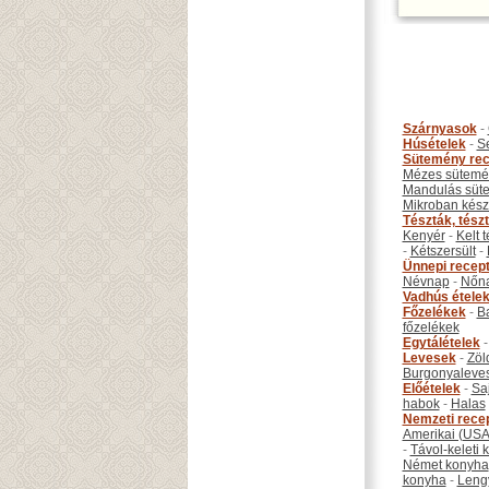
Szárnyasok
-
Húsételek
-
S
Sütemény rec
Mézes sütemé
Mandulás süt
Mikroban készí
Tészták, tész
Kenyér
-
Kelt 
-
Kétszersült
-
Ünnepi recep
Névnap
-
Nőn
Vadhús étele
Főzelékek
-
B
főzelékek
Egytálételek
Levesek
-
Zöl
Burgonyaleve
Előételek
-
Sa
habok
-
Halas
Nemzeti rece
Amerikai (USA
-
Távol-keleti
Német konyha
konyha
-
Leng