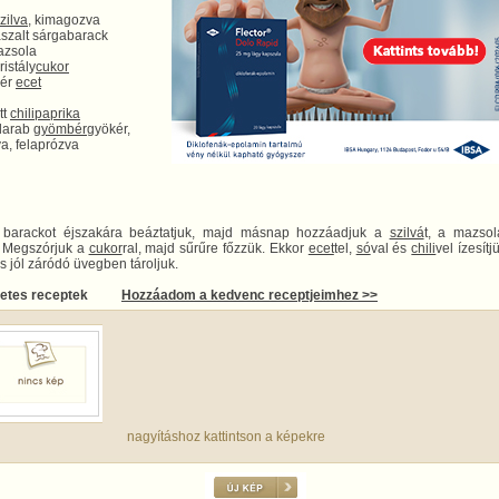
zilva
, kimagozva
aszalt sárgabarack
azsola
ristály
cukor
hér
ecet
tt
chili
paprika
 darab
gyömbér
gyökér,
va, felaprózva
t barackot éjszakára beáztatjuk, majd másnap hozzáadjuk a
szilvá
t, a mazsol
. Megszórjuk a
cukor
ral, majd sűrűre főzzük. Ekkor
ecet
tel,
só
val és
chili
vel ízesítj
és jól záródó üvegben tároljuk.
letes receptek
Hozzáadom a kedvenc receptjeimhez >>
nagyításhoz kattintson a képekre