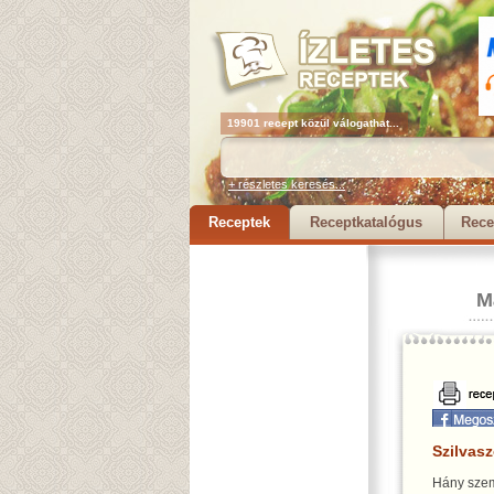
19901 recept közül válogathat...
+ részletes keresés...
Receptek
Receptkatalógus
Rece
M
Szilvasz
Hány szem