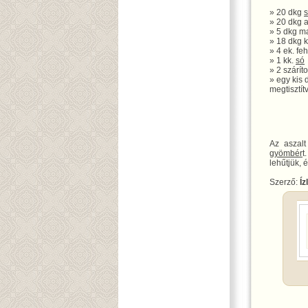
» 20 dkg
s
» 20 dkg 
» 5 dkg m
» 18 dkg k
» 4 ek. fe
» 1 kk.
só
» 2 száríto
» egy kis
megtisztít
Az aszal
gyömbér
t
lehűtjük, 
Szerző:
Íz