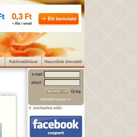
Kalóriatáblázat
Használati útmutató
e-mail:
jelszó:
Új tag
elfelejtett jelszó >>
startlaphoz adás