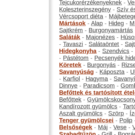
Tejcukorérzékenyeknek
-
Ve
Koleszterinszegény
-
Szív é
Vércsoport diéta
-
Májbeteg
Mártások
-
Alap
-
Hideg
-
M
Sajtkrém
-
Burgonyamártás
Saláták
-
Majonézes
-
Húso
-
Tavaszi
-
Salátaöntet
-
Saj
Hidegkonyha
-
Szendvics
-
Pástétom
-
Pecsenyék hid
Köretek
-
Burgonyás
-
Rizs
Savanyúság
-
Káposzta
-
U
-
Karfiol
-
Hagyma
-
Savanyí
Dinnye
-
Paradicsom
-
Gom
Befőttek és tartósított éte
Befőttek
-
Gyümölcskocson
Kandírozott gyümölcs
-
Tart
Aszalt gyümölcs
-
Szörp
-
Íz
Tenger gyümölcsei
-
Polip
Belsőségek
-
Máj
-
Vese
-
Szabadtűzön
-
Grill
-
Bográ