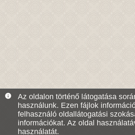
info
Az oldalon történő látogatása során
használunk. Ezen fájlok informáci
felhasználó oldallátogatási szoká
információkat. Az oldal használatá
használatát.