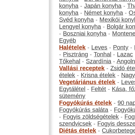
konyha
-
Japán konyha
-
Th
konyha
-
Német konyha
-
Os
Svéd konyha
-
Mexikói kony
Lengyel konyha
-
Bolgár ko
-
Boszniai konyha
-
Montene
Egyéb
Halételek
-
Leves
-
Ponty
-
-
Pisztráng
-
Tonhal
-
Lazac
Tőkehal
-
Szardínia
-
Angol
Vallási receptek
-
Zsidó éte
ételek
-
Krisna ételek
-
Nagyb
Vegetáriánus ételek
-
Leve
Egytálétel
-
Feltét
-
Kása, fő
sütemény
Fogyókúrás ételek
-
90 na
Fogyókúrás saláta
-
Fogyókú
-
Fogyis zöldségételek
-
Fog
szendvicsek
-
Fogyis dessze
Diétás ételek
-
Cukorbeteg