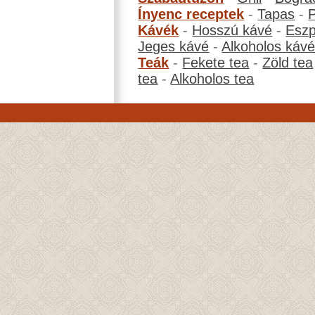
Ínyenc receptek
-
Tapas
-
Kávék
-
Hosszú kávé
-
Eszp
Jeges kávé
-
Alkoholos káv
Teák
-
Fekete tea
-
Zöld tea
tea
-
Alkoholos tea