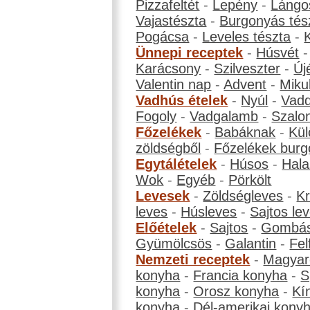
Pizzafeltét
-
Lepény
-
Lángo
Vajastészta
-
Burgonyás tés
Pogácsa
-
Leveles tészta
-
Ünnepi receptek
-
Húsvét
Karácsony
-
Szilveszter
-
Új
Valentin nap
-
Advent
-
Miku
Vadhús ételek
-
Nyúl
-
Vadd
Fogoly
-
Vadgalamb
-
Szalo
Főzelékek
-
Babáknak
-
Kül
zöldségből
-
Főzelékek burg
Egytálételek
-
Húsos
-
Hala
Wok
-
Egyéb
-
Pörkölt
Levesek
-
Zöldségleves
-
K
leves
-
Húsleves
-
Sajtos le
Előételek
-
Sajtos
-
Gombá
Gyümölcsös
-
Galantin
-
Fel
Nemzeti receptek
-
Magyar
konyha
-
Francia konyha
-
S
konyha
-
Orosz konyha
-
Kí
konyha
-
Dél-amerikai kony