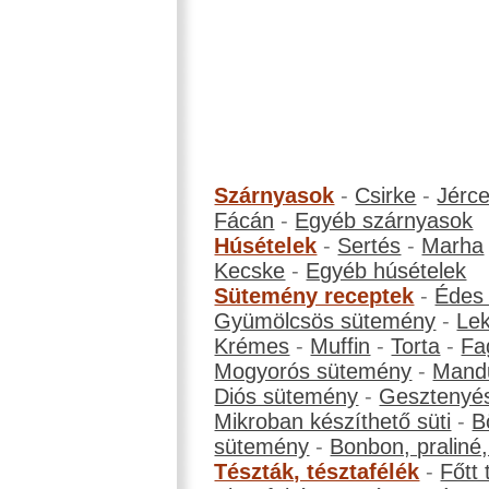
Szárnyasok
-
Csirke
-
Jérc
Fácán
-
Egyéb szárnyasok
Húsételek
-
Sertés
-
Marha
Kecske
-
Egyéb húsételek
Sütemény receptek
-
Édes
Gyümölcsös sütemény
-
Le
Krémes
-
Muffin
-
Torta
-
Fa
Mogyorós sütemény
-
Mand
Diós sütemény
-
Gesztenyé
Mikroban készíthető süti
-
B
sütemény
-
Bonbon, praliné, 
Tészták, tésztafélék
-
Főtt 