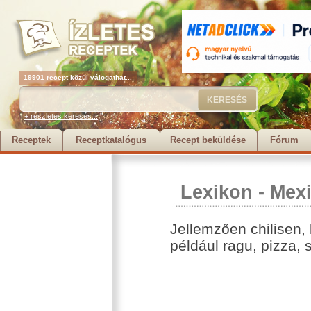
19901 recept közül válogathat...
+ részletes keresés...
Receptek
Receptkatalógus
Recept beküldése
Fórum
Lexikon
-
Mexi
Jellemzően chilisen, 
például ragu, pizza, s