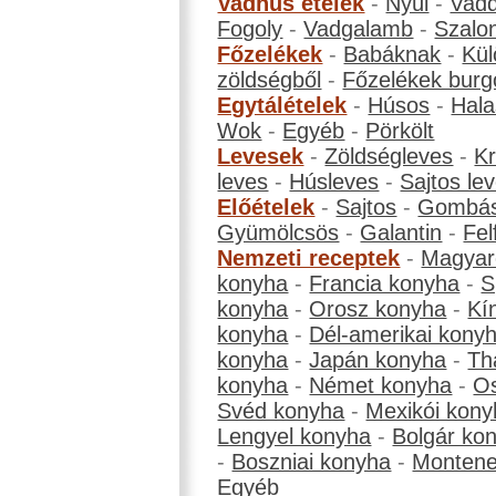
Vadhús ételek
-
Nyúl
-
Vadd
Fogoly
-
Vadgalamb
-
Szalo
Főzelékek
-
Babáknak
-
Kül
zöldségből
-
Főzelékek burg
Egytálételek
-
Húsos
-
Hala
Wok
-
Egyéb
-
Pörkölt
Levesek
-
Zöldségleves
-
K
leves
-
Húsleves
-
Sajtos le
Előételek
-
Sajtos
-
Gombá
Gyümölcsös
-
Galantin
-
Fel
Nemzeti receptek
-
Magyar
konyha
-
Francia konyha
-
S
konyha
-
Orosz konyha
-
Kí
konyha
-
Dél-amerikai kony
konyha
-
Japán konyha
-
Th
konyha
-
Német konyha
-
Os
Svéd konyha
-
Mexikói kony
Lengyel konyha
-
Bolgár ko
-
Boszniai konyha
-
Montene
Egyéb