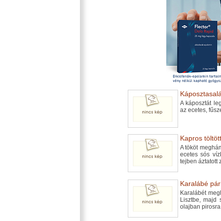
Káposztasalá
A káposztát leg
az ecetes, fűsz
Kapros töltött
A tököt meghámo
ecetes sós víz
tejben áztatott 
Karalábé pári
Karalábét megh
Lisztbe, majd s
olajban pirosra