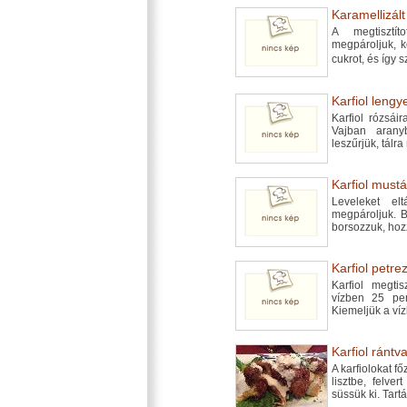
Karamellizál
A megtisztí
megpároljuk, 
cukrot, és így
Karfiol lengy
Karfiol rózsái
Vajban aranyb
leszűrjük, tálra
Karfiol must
Leveleket el
megpároljuk. B
borsozzuk, hoz
Karfiol petr
Karfiol megti
vízben 25 per
Kiemeljük a víz
Karfiol rántva
A karfiolokat f
lisztbe, felve
süssük ki. Tart