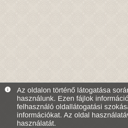
info
Az oldalon történő látogatása során
használunk. Ezen fájlok informáci
felhasználó oldallátogatási szoká
információkat. Az oldal használatá
használatát.