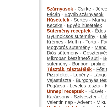
Szárnyasok
-
Csirke
-
Jérc
Fácán
-
Egyéb szárnyasok
Húsételek
-
Sertés
-
Marha
Kecske
-
Egyéb húsételek
Sütemény receptek
-
Édes
Gyümölcsös sütemény
-
Le
Krémes
-
Muffin
-
Torta
-
Fa
Mogyorós sütemény
-
Mand
Diós sütemény
-
Gesztenyé
Mikroban készíthető süti
-
B
sütemény
-
Bonbon, praliné, 
Tészták, tésztafélék
-
Főtt 
Pizzafeltét
-
Lepény
-
Lángo
Vajastészta
-
Burgonyás tés
Pogácsa
-
Leveles tészta
-
Ünnepi receptek
-
Húsvét
Karácsony
-
Szilveszter
-
Új
Valentin nap
-
Advent
-
Miku