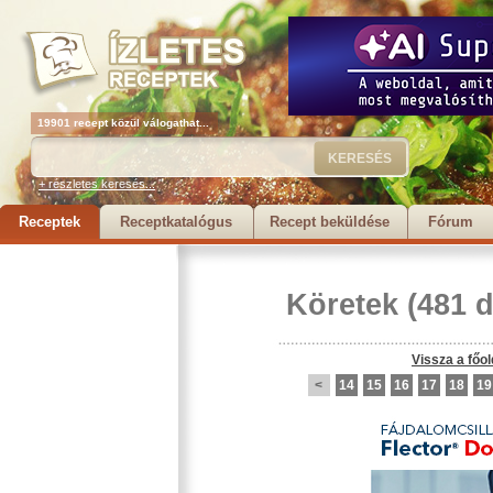
19901 recept közül válogathat...
+ részletes keresés...
Receptek
Receptkatalógus
Recept beküldése
Fórum
Köretek
(481 d
Vissza a főol
<
14
15
16
17
18
19