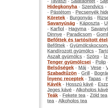
-
Tavaszi
-
Salátaöntet
-
Saj
Hidegkonyha
-
Szendvics
-
Pástétom
-
Pecsenyék hid
Köretek
-
Burgonyás
-
Rizs
Savanyúság
-
Káposzta
-
U
-
Karfiol
-
Hagyma
-
Savanyí
Dinnye
-
Paradicsom
-
Gom
Befőttek és tartósított éte
Befőttek
-
Gyümölcskocson
Kandírozott gyümölcs
-
Tart
Aszalt gyümölcs
-
Szörp
-
Íz
Tenger gyümölcsei
-
Polip
Belsőségek
-
Máj
-
Vese
-
Szabadtűzön
-
Grill
-
Bográ
Ínyenc receptek
-
Tapas
-
Kávék
-
Hosszú kávé
-
Eszp
Jeges kávé
-
Alkoholos káv
Teák
-
Fekete tea
-
Zöld tea
tea
-
Alkoholos tea