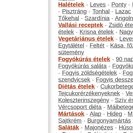
Halételek
-
Leves
-
Ponty
-
-
Pisztráng
-
Tonhal
-
Lazac
Tőkehal
-
Szardínia
-
Angol
Vallási receptek
-
Zsidó éte
ételek
-
Krisna ételek
-
Nagyb
Vegetáriánus ételek
-
Leve
Egytálétel
-
Feltét
-
Kása, fő
sütemény
Fogyókúrás ételek
-
90 na
Fogyókúrás saláta
-
Fogyókú
-
Fogyis zöldségételek
-
Fog
szendvicsek
-
Fogyis dessze
Diétás ételek
-
Cukorbeteg
Tejcukorérzékenyeknek
-
Ve
Koleszterinszegény
-
Szív é
Vércsoport diéta
-
Májbeteg
Mártások
-
Alap
-
Hideg
-
M
Sajtkrém
-
Burgonyamártás
Saláták
-
Majonézes
-
Húso