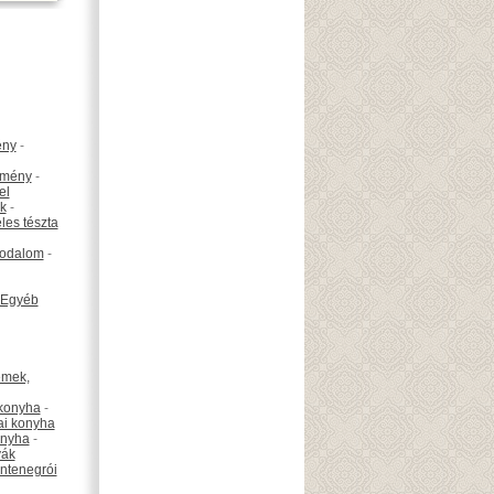
ény
-
emény
-
el
k
-
les tészta
odalom
-
Egyéb
émek,
konyha
-
ai konyha
onyha
-
vák
ntenegrói