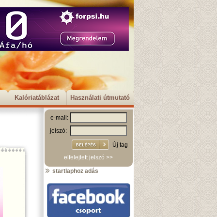
Kalóriatáblázat
Használati útmutató
e-mail:
jelszó:
Új tag
elfelejtett jelszó >>
startlaphoz adás