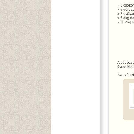
» 1 csoko
» 5 gerez
» 2 evőkan
» 5 dkg da
» 10 dkg r
A petrezse
üvegekbe t
Szerző:
Íz