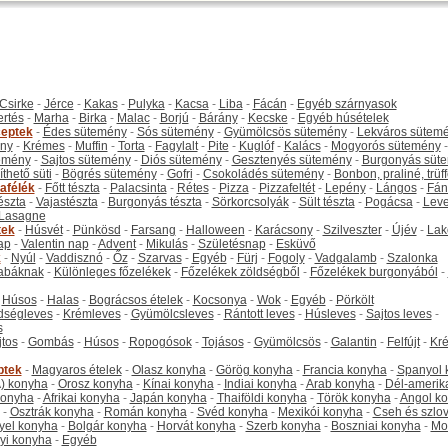
Csirke
-
Jérce
-
Kakas
-
Pulyka
-
Kacsa
-
Liba
-
Fácán
-
Egyéb szárnyasok
ertés
-
Marha
-
Birka
-
Malac
-
Borjú
-
Bárány
-
Kecske
-
Egyéb húsételek
eptek
-
Édes sütemény
-
Sós sütemény
-
Gyümölcsös sütemény
-
Lekváros sütem
ny
-
Krémes
-
Muffin
-
Torta
-
Fagylalt
-
Pite
-
Kuglóf
-
Kalács
-
Mogyorós sütemény
-
emény
-
Sajtos sütemény
-
Diós sütemény
-
Gesztenyés sütemény
-
Burgonyás süt
thető süti
-
Bögrés sütemény
-
Gofri
-
Csokoládés sütemény
-
Bonbon, praliné, trüff
tafélék
-
Főtt tészta
-
Palacsinta
-
Rétes
-
Pizza
-
Pizzafeltét
-
Lepény
-
Lángos
-
Fán
tészta
-
Vajastészta
-
Burgonyás tészta
-
Sörkorcsolyák
-
Sült tészta
-
Pogácsa
-
Leve
Lasagne
tek
-
Húsvét
-
Pünkösd
-
Farsang
-
Halloween
-
Karácsony
-
Szilveszter
-
Újév
-
Lak
ap
-
Valentin nap
-
Advent
-
Mikulás
-
Születésnap
-
Esküvő
k
-
Nyúl
-
Vaddisznó
-
Őz
-
Szarvas
-
Egyéb
-
Fürj
-
Fogoly
-
Vadgalamb
-
Szalonka
abáknak
-
Különleges főzelékek
-
Főzelékek zöldségből
-
Főzelékek burgonyából
-
-
Húsos
-
Halas
-
Bográcsos ételek
-
Kocsonya
-
Wok
-
Egyéb
-
Pörkölt
dségleves
-
Krémleves
-
Gyümölcsleves
-
Rántott leves
-
Húsleves
-
Sajtos leves
-
s
jtos
-
Gombás
-
Húsos
-
Ropogósok
-
Tojásos
-
Gyümölcsös
-
Galantin
-
Felfújt
-
Kr
ptek
-
Magyaros ételek
-
Olasz konyha
-
Görög konyha
-
Francia konyha
-
Spanyol 
) konyha
-
Orosz konyha
-
Kínai konyha
-
Indiai konyha
-
Arab konyha
-
Dél-amerik
 konyha
-
Afrikai konyha
-
Japán konyha
-
Thaiföldi konyha
-
Török konyha
-
Angol k
-
Osztrák konyha
-
Román konyha
-
Svéd konyha
-
Mexikói konyha
-
Cseh és szlo
yel konyha
-
Bolgár konyha
-
Horvát konyha
-
Szerb konyha
-
Boszniai konyha
-
Mo
yi konyha
-
Egyéb