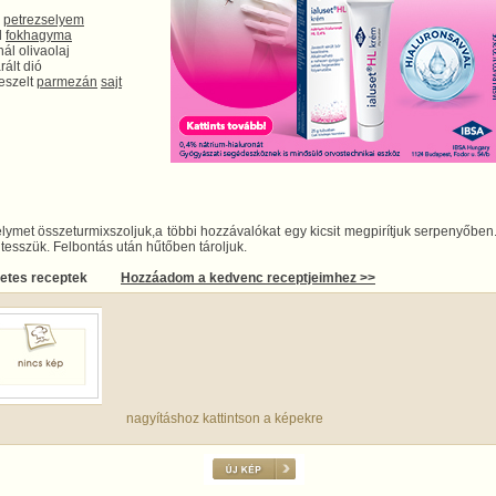
r
petrezselyem
d
fokhagyma
ál olivaolaj
rált dió
eszelt
parmezán
sajt
lymet összeturmixszoljuk,a többi hozzávalókat egy kicsit megpirítjuk serpenyőben
esszük. Felbontás után hűtőben tároljuk.
letes receptek
Hozzáadom a kedvenc receptjeimhez >>
nagyításhoz kattintson a képekre