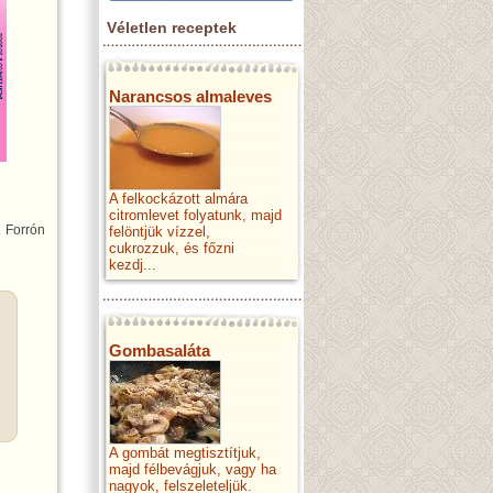
Véletlen receptek
Narancsos almaleves
A felkockázott almára
citromlevet folyatunk, majd
. Forrón
felöntjük vízzel,
cukrozzuk, és főzni
kezdj...
Gombasaláta
A gombát megtisztítjuk,
majd félbevágjuk, vagy ha
nagyok, felszeleteljük.