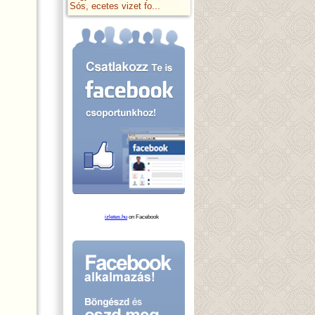
Sós, ecetes vizet fo...
izletes.hu
on Facebook