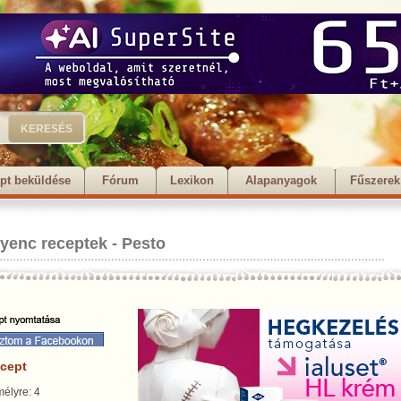
pt beküldése
Fórum
Lexikon
Alapanyagok
Fűszerek
nyenc receptek
-
Pesto
ecept
élyre: 4