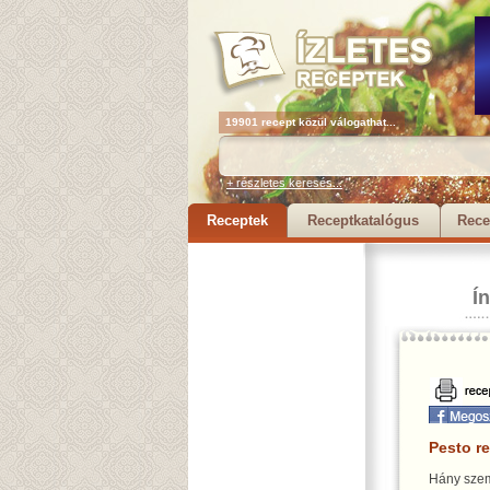
19901 recept közül válogathat...
+ részletes keresés...
Receptek
Receptkatalógus
Rece
Í
Pesto r
Hány szem