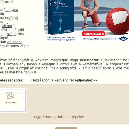
élyre: 4
póré
hagyma
ofu
praforgóolaj
sztriga
ss
citrom
lé
kezési keményítő
lágos
szója
szósz
alaplé
ított
koriander
kony csíkokra vágott
ázott póré
hagymá
t a wok-ban megpirítjuk, majd beletesszük a feldarabolt tof
 is. Eközben egy tálban elkeverjük a
citrom
levet a keményítővel, a
szója
szóssz
vel. Ezzel felöntjük az osztrigát, majd addig főzzük, amíg besűrűsödik. Ekkor me
rel, és már kínálhatjuk is.
letes receptek
Hozzáadom a kedvenc receptjeimhez >>
nagyításhoz kattintson a képekre