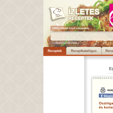
19901 recept közül válogathat...
+ részletes keresés...
Receptek
Receptkatalógus
Rece
E
Osztriga
és koria