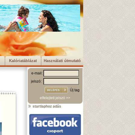
Kalóriatáblázat
Használati útmutató
e-mail:
jelszó:
Új tag
elfelejtett jelszó >>
startlaphoz adás