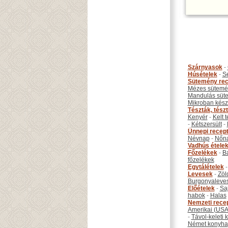
Szárnyasok
-
Húsételek
-
S
Sütemény rec
Mézes sütemé
Mandulás süt
Mikroban készí
Tészták, tész
Kenyér
-
Kelt 
-
Kétszersült
-
Ünnepi recep
Névnap
-
Nőn
Vadhús étele
Főzelékek
-
B
főzelékek
Egytálételek
Levesek
-
Zöl
Burgonyaleve
Előételek
-
Sa
habok
-
Halas
Nemzeti rece
Amerikai (USA
-
Távol-keleti
Német konyha