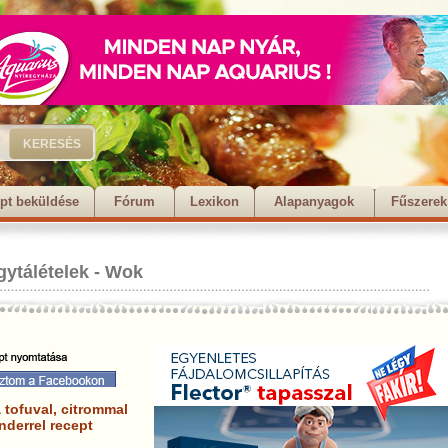
pt beküldése
Fórum
Lexikon
Alapanyagok
Fűszerek
gytálételek
-
Wok
 tofuval, citrommal
nderrel recept