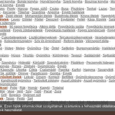
yel konyha
-
Bolgár konyha
-
Horvát konyha
-
Szerb konyha
-
Boszniai konyha
-
Mo
yi konyha
-
Egyéb
ves
-
Ponty
-
Harcsa
-
Fogas, süllő
-
Csuka
-
Busa
-
Pisztráng
-
Tonhal
-
Lazac
-
Ten
k
-
Kecsege
-
Tőkehal
-
Szardínia
-
Angolna
-
Egyéb halételek
tek
-
Zsidó ételek
-
Mohamedán ételek
-
Buddhista ételek
-
Krisna ételek
-
Nagyböjti
ételek
-
Leves
-
Előétel
-
Főétel
-
Desszert
-
Egytálétel
-
Feltét
-
Kása, főzelék
-
Salá
s sütemény
telek
-
90 napos fogyókúra
-
Atkins diéta
-
Fogyókúrás saláta
-
Fogyókúrás levesek
sételek
-
Fogyis zöldségételek
-
Fogyókúrás halételek
-
Fogyis szendvicsek
-
Fogy
gyéb
-
Cukorbetegeknek
-
Lisztérzékenyeknek
-
Tejcukorérzékenyeknek
-
Vesebetegekn
k
-
Koleszterinszegény
-
Szív és érrendszeri
-
Reform ételek
-
Vércsoport diéta
-
k
ap
-
Hideg
-
Meleg
-
Gyümölcs
-
Pác
-
Öntet
-
Sajtkrém
-
Burgonyamártás
-
Halétele
onézes
-
Húsos
-
Tésztás
-
Gyümölcs
-
Különleges
-
Tavaszi
-
Salátaöntet
-
Sajtsalá
ta
-
Szendvics
-
Hidegtál
-
Körözött
-
Szendvicskrém
-
Pástétom
-
Pecsenyék hidegen
gonyás
-
Rizses
-
Zöldség
-
Gyümölcsös
-
Egyéb
-
Káposzta
-
Uborka
-
Cékla
-
Csalamádé
-
Paprika
-
Karfiol
-
Hagyma
-
Savanyított
Tök, sütőtök
-
Dinnye
-
Paradicsom
-
Gomba
-
Egyéb
rtósított ételek
-
Lekvár
-
Dzsem
-
Kompót
-
Befőttek
-
Gyümölcskocsonya
-
Gyümö
-
Kandírozott gyümölcs
-
Tartósított zöldség
-
Aszalt zöldség
-
Aszalt gyümölcs
-
Szö
Gyümölcsbor
lcsei
-
Polip
-
Rák
-
Homár
-
Kagyló
-
Tintahal
Máj
-
Vese
-
Velő
-
Szív
-
Tüdő
-
Pacal
-
Zuza
-
Grill
-
Bogrács
-
Nyárson sült
tek
-
Tapas
-
Pesto
-
Sajt
ú kávé
-
Eszpresszó
-
Cappuccino
-
Török kávé
-
Jeges kávé
-
Alkoholos kávé
tea
-
Zöld tea
-
Gyümölcstea
-
Gyógytea
-
Jeges tea
-
Alkoholos tea
unk. Ezen fájlok információkat szolgáltatnak számunkra a felhasználó oldallát
e-k használatát.