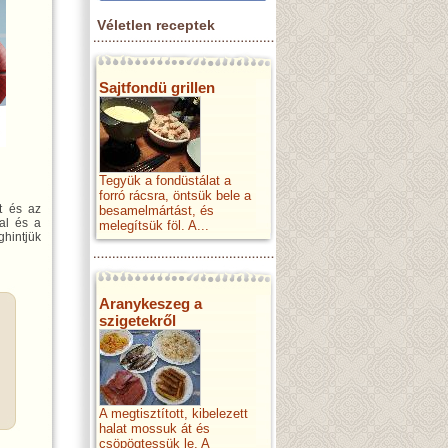
Véletlen receptek
Sajtfondü grillen
Tegyük a fondüstálat a
forró rácsra, öntsük bele a
ut és az
besamelmártást, és
al és a
melegítsük föl. A...
ghintjük
Aranykeszeg a
szigetekről
A megtisztított, kibelezett
halat mossuk át és
csöpögtessük le. A