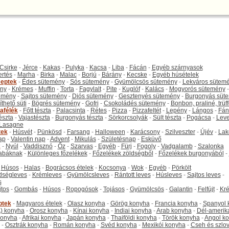
Csirke
-
Jérce
-
Kakas
-
Pulyka
-
Kacsa
-
Liba
-
Fácán
-
Egyéb szárnyasok
ertés
-
Marha
-
Birka
-
Malac
-
Borjú
-
Bárány
-
Kecske
-
Egyéb húsételek
eptek
-
Édes sütemény
-
Sós sütemény
-
Gyümölcsös sütemény
-
Lekváros sütem
ny
-
Krémes
-
Muffin
-
Torta
-
Fagylalt
-
Pite
-
Kuglóf
-
Kalács
-
Mogyorós sütemény
-
emény
-
Sajtos sütemény
-
Diós sütemény
-
Gesztenyés sütemény
-
Burgonyás süt
thető süti
-
Bögrés sütemény
-
Gofri
-
Csokoládés sütemény
-
Bonbon, praliné, trüff
tafélék
-
Főtt tészta
-
Palacsinta
-
Rétes
-
Pizza
-
Pizzafeltét
-
Lepény
-
Lángos
-
Fán
tészta
-
Vajastészta
-
Burgonyás tészta
-
Sörkorcsolyák
-
Sült tészta
-
Pogácsa
-
Leve
Lasagne
tek
-
Húsvét
-
Pünkösd
-
Farsang
-
Halloween
-
Karácsony
-
Szilveszter
-
Újév
-
Lak
ap
-
Valentin nap
-
Advent
-
Mikulás
-
Születésnap
-
Esküvő
k
-
Nyúl
-
Vaddisznó
-
Őz
-
Szarvas
-
Egyéb
-
Fürj
-
Fogoly
-
Vadgalamb
-
Szalonka
abáknak
-
Különleges főzelékek
-
Főzelékek zöldségből
-
Főzelékek burgonyából
-
-
Húsos
-
Halas
-
Bográcsos ételek
-
Kocsonya
-
Wok
-
Egyéb
-
Pörkölt
dségleves
-
Krémleves
-
Gyümölcsleves
-
Rántott leves
-
Húsleves
-
Sajtos leves
-
s
jtos
-
Gombás
-
Húsos
-
Ropogósok
-
Tojásos
-
Gyümölcsös
-
Galantin
-
Felfújt
-
Kr
ptek
-
Magyaros ételek
-
Olasz konyha
-
Görög konyha
-
Francia konyha
-
Spanyol 
) konyha
-
Orosz konyha
-
Kínai konyha
-
Indiai konyha
-
Arab konyha
-
Dél-amerik
 konyha
-
Afrikai konyha
-
Japán konyha
-
Thaiföldi konyha
-
Török konyha
-
Angol k
-
Osztrák konyha
-
Román konyha
-
Svéd konyha
-
Mexikói konyha
-
Cseh és szlo