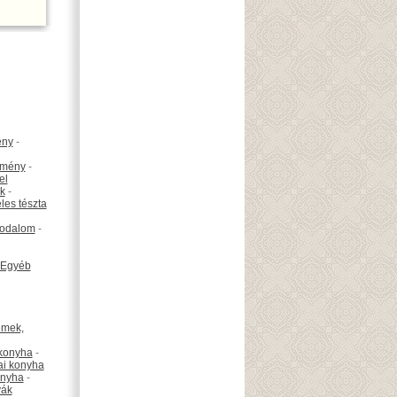
ény
-
emény
-
el
k
-
les tészta
odalom
-
Egyéb
émek,
konyha
-
ai konyha
onyha
-
vák