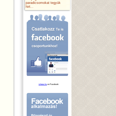
paradicsomokat tegyük
hirt...
izletes.hu
on Facebook