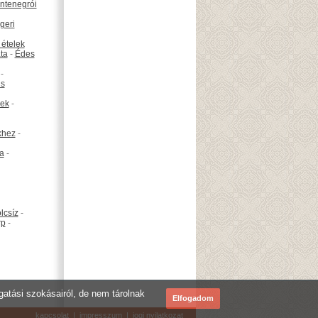
ntenegrói
geri
 ételek
ta
-
Édes
-
is
ek
-
khez
-
ta
-
lcsíz
-
rp
-
ogatási szokásairól, de nem tárolnak
Elfogadom
kapcsolat
|
impresszum
|
jogi nyilatkozat