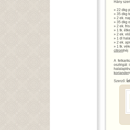
Hány szem
» 22 dkg 
» 35 dkg t
» 2 ek. na
» 35 dkg o
» 2 ek. fri
» 1 tk. ét
» 2 ek. vi
» 1 dl hal
» 2 ek. apr
» 1 tk. vé
citrom
héj
A felkarik
osztrigát
halalaplé
koriander
Szerző:
Íz