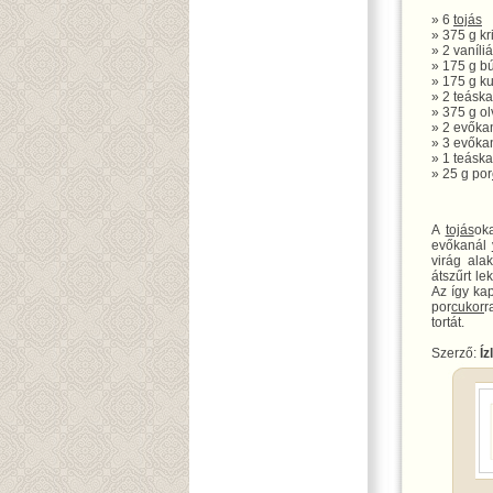
» 6
tojás
» 375 g kr
» 2 vaníli
» 175 g b
» 175 g k
» 2 teáska
» 375 g ol
» 2 evőka
» 3 evőkan
» 1 teásk
» 25 g por
A
tojás
ok
evőkanál
virág ala
átszűrt le
Az így kap
por
cukor
r
tortát.
Szerző:
Íz