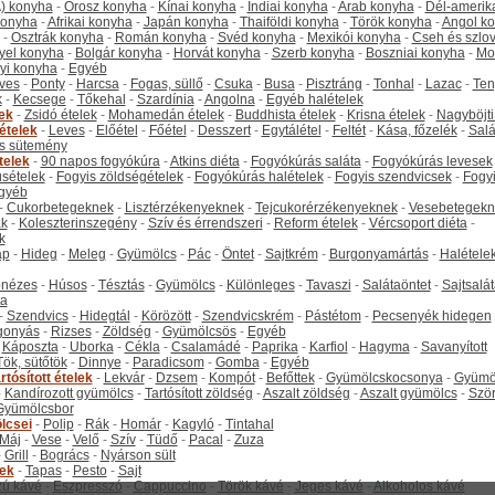
) konyha
-
Orosz konyha
-
Kínai konyha
-
Indiai konyha
-
Arab konyha
-
Dél-amerik
 konyha
-
Afrikai konyha
-
Japán konyha
-
Thaiföldi konyha
-
Török konyha
-
Angol k
-
Osztrák konyha
-
Román konyha
-
Svéd konyha
-
Mexikói konyha
-
Cseh és szlo
yel konyha
-
Bolgár konyha
-
Horvát konyha
-
Szerb konyha
-
Boszniai konyha
-
Mo
yi konyha
-
Egyéb
ves
-
Ponty
-
Harcsa
-
Fogas, süllő
-
Csuka
-
Busa
-
Pisztráng
-
Tonhal
-
Lazac
-
Ten
k
-
Kecsege
-
Tőkehal
-
Szardínia
-
Angolna
-
Egyéb halételek
tek
-
Zsidó ételek
-
Mohamedán ételek
-
Buddhista ételek
-
Krisna ételek
-
Nagyböjti
ételek
-
Leves
-
Előétel
-
Főétel
-
Desszert
-
Egytálétel
-
Feltét
-
Kása, főzelék
-
Salá
s sütemény
telek
-
90 napos fogyókúra
-
Atkins diéta
-
Fogyókúrás saláta
-
Fogyókúrás levesek
sételek
-
Fogyis zöldségételek
-
Fogyókúrás halételek
-
Fogyis szendvicsek
-
Fogy
gyéb
-
Cukorbetegeknek
-
Lisztérzékenyeknek
-
Tejcukorérzékenyeknek
-
Vesebetegekn
k
-
Koleszterinszegény
-
Szív és érrendszeri
-
Reform ételek
-
Vércsoport diéta
-
k
ap
-
Hideg
-
Meleg
-
Gyümölcs
-
Pác
-
Öntet
-
Sajtkrém
-
Burgonyamártás
-
Halétele
onézes
-
Húsos
-
Tésztás
-
Gyümölcs
-
Különleges
-
Tavaszi
-
Salátaöntet
-
Sajtsalá
ta
-
Szendvics
-
Hidegtál
-
Körözött
-
Szendvicskrém
-
Pástétom
-
Pecsenyék hidegen
gonyás
-
Rizses
-
Zöldség
-
Gyümölcsös
-
Egyéb
-
Káposzta
-
Uborka
-
Cékla
-
Csalamádé
-
Paprika
-
Karfiol
-
Hagyma
-
Savanyított
Tök, sütőtök
-
Dinnye
-
Paradicsom
-
Gomba
-
Egyéb
rtósított ételek
-
Lekvár
-
Dzsem
-
Kompót
-
Befőttek
-
Gyümölcskocsonya
-
Gyümö
-
Kandírozott gyümölcs
-
Tartósított zöldség
-
Aszalt zöldség
-
Aszalt gyümölcs
-
Szö
Gyümölcsbor
lcsei
-
Polip
-
Rák
-
Homár
-
Kagyló
-
Tintahal
Máj
-
Vese
-
Velő
-
Szív
-
Tüdő
-
Pacal
-
Zuza
-
Grill
-
Bogrács
-
Nyárson sült
tek
-
Tapas
-
Pesto
-
Sajt
ú kávé
-
Eszpresszó
-
Cappuccino
-
Török kávé
-
Jeges kávé
-
Alkoholos kávé