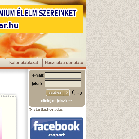
Kalóriatáblázat
Használati útmutató
e-mail:
jelszó:
Új tag
elfelejtett jelszó >>
startlaphoz adás