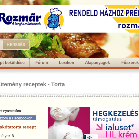
pt beküldése
Fórum
Lexikon
Alapanyagok
Fűszerek
ütemény receptek
-
Torta
skótatorta recept
élyre: 8