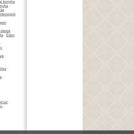
ai konyha
onyha
-
vák
ntenegrói
geri
 ételek
ta
-
Édes
-
is
ek
-
khez
-
ta
-
lcsíz
-
rp
-