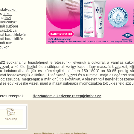
istály
cukor
ás
cukor
úza
liszt
ukorica
liszt
nál sütőpor
vasztott
vaj
nál baracklekvár
ál baracklikőr
anál rum
cukor
at(2 evőkanálnyi
tojás
fehérjét félreteszünk) felverjük a
cukor
ral, a vaníliás
cuko
víz
zel, a kétféle
liszt
tel és a sütőporral. Az így kapott lágy masszát ki
vaj
azott, ki
l
kú tortaformába öntjük és előmelegített sütőben 150-180°C-on 60-85 percig süt
kvárt összekeverjük a likőrrel, 1 teáskanál
víz
zel és a rummal, majd az egészet felfo
ott sziruppal megkenjük a már kihűlt piskótánkat. A félretett
tojás
fehérjét összeke
al és egy kevéske
víz
zel, majd a mázat sütőpapír nyomózsákba töltjük és feldíszítjü
letes receptek
Hozzáadom a kedvenc receptjeimhez >>