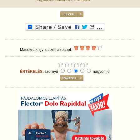
nagyításhoz kattintson a képekre
Másoknak így tetszett a recept:
ÉRTÉKELÉS:
szörnyű
nagyon jó