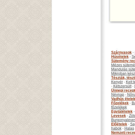
Szárnyasok
-
Húsételek
-
S
Sütemény rec
Mézes sütemé
Mandulás süt
Mikroban készí
Tészták, tész
Kenyér
-
Kelt 
-
Kétszersült
-
Ünnepi recep
Névnap
-
Nőn
Vadhús étele
Főzelékek
-
B
főzelékek
Egytálételek
Levesek
-
Zöl
Burgonyaleve
Előételek
-
Sa
habok
-
Halas
Nemzeti rece