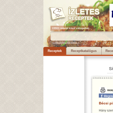
19901 recept közül válogathat...
+ részletes keresés...
Receptek
Receptkatalógus
Rece
S
Bécsi pi
Hány szem