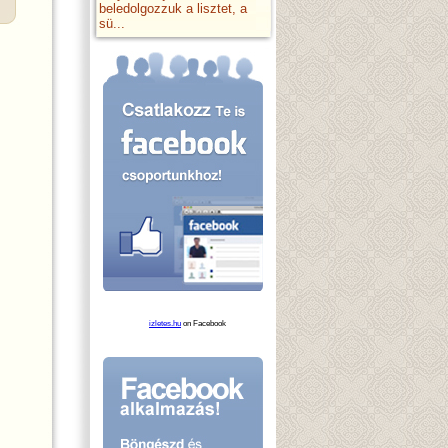
beledolgozzuk a lisztet, a
sü...
izletes.hu
on Facebook