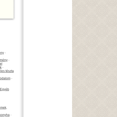
ény
-
emény
-
el
k
-
les tészta
odalom
-
Egyéb
émek,
konyha
-