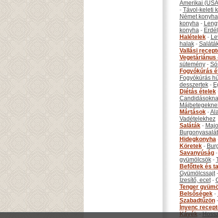
Amerikai (USA
-
Távol-keleti
Német konyha
konyha
-
Leng
konyha
-
Erdél
Halételek
-
Le
halak
-
Salátá
Vallási recep
Vegetáriánus 
sütemény
-
Só
Fogyókúrás é
Fogyókúrás hú
desszertek
-
E
Diétás ételek
Candidásokna
Májbetegekne
Mártások
-
Al
Vadételekhez
Saláták
-
Maj
Burgonyasalá
Hidegkonyha
Köretek
-
Bur
Savanyúság
gyümölcsök
-
Befőttek és ta
Gyümölcssajt
Ízesítő, ecet
-
Tenger gyümö
Belsőségek
-
Szabadtűzön
Ínyenc recep
Kávék
-
Hossz