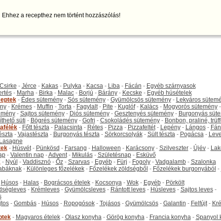
Ehhez a recepthez nem történt hozzászólás!
Csirke
-
Jérce
-
Kakas
-
Pulyka
-
Kacsa
-
Liba
-
Fácán
-
Egyéb szárnyasok
ertés
-
Marha
-
Birka
-
Malac
-
Borjú
-
Bárány
-
Kecske
-
Egyéb húsételek
eptek
-
Édes sütemény
-
Sós sütemény
-
Gyümölcsös sütemény
-
Lekváros sütem
ny
-
Krémes
-
Muffin
-
Torta
-
Fagylalt
-
Pite
-
Kuglóf
-
Kalács
-
Mogyorós sütemény
-
emény
-
Sajtos sütemény
-
Diós sütemény
-
Gesztenyés sütemény
-
Burgonyás süt
thető süti
-
Bögrés sütemény
-
Gofri
-
Csokoládés sütemény
-
Bonbon, praliné, trüff
tafélék
-
Főtt tészta
-
Palacsinta
-
Rétes
-
Pizza
-
Pizzafeltét
-
Lepény
-
Lángos
-
Fán
tészta
-
Vajastészta
-
Burgonyás tészta
-
Sörkorcsolyák
-
Sült tészta
-
Pogácsa
-
Leve
Lasagne
tek
-
Húsvét
-
Pünkösd
-
Farsang
-
Halloween
-
Karácsony
-
Szilveszter
-
Újév
-
Lak
ap
-
Valentin nap
-
Advent
-
Mikulás
-
Születésnap
-
Esküvő
k
-
Nyúl
-
Vaddisznó
-
Őz
-
Szarvas
-
Egyéb
-
Fürj
-
Fogoly
-
Vadgalamb
-
Szalonka
abáknak
-
Különleges főzelékek
-
Főzelékek zöldségből
-
Főzelékek burgonyából
-
-
Húsos
-
Halas
-
Bográcsos ételek
-
Kocsonya
-
Wok
-
Egyéb
-
Pörkölt
dségleves
-
Krémleves
-
Gyümölcsleves
-
Rántott leves
-
Húsleves
-
Sajtos leves
-
s
jtos
-
Gombás
-
Húsos
-
Ropogósok
-
Tojásos
-
Gyümölcsös
-
Galantin
-
Felfújt
-
Kr
ptek
-
Magyaros ételek
-
Olasz konyha
-
Görög konyha
-
Francia konyha
-
Spanyol 