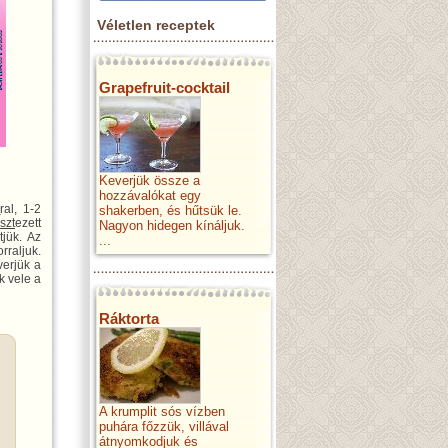
Véletlen receptek
Grapefruit-cocktail
Keverjük össze a
hozzávalókat egy
r
ral, 1-2
shakerben, és hűtsük le.
iszt
ezett
Nagyon hidegen kínáljuk.
jük. Az
...
rraljuk.
verjük a
k vele a
Ráktorta
A krumplit sós vízben
puhára főzzük, villával
átnyomkodjuk és