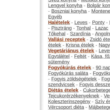
Lengyel konyha
-
Bolgár ko
-
Boszniai konyha
-
Montene
Egyéb
Halételek
-
Leves
-
Ponty
-
-
Pisztráng
-
Tonhal
-
Lazac
Tőkehal
-
Szardínia
-
Angol
Vallási receptek
-
Zsidó éte
ételek
-
Krisna ételek
-
Nagyb
Vegetáriánus ételek
-
Leve
Egytálétel
-
Feltét
-
Kása, fő
sütemény
Fogyókúrás ételek
-
90 na
Fogyókúrás saláta
-
Fogyókú
-
Fogyis zöldségételek
-
Fog
szendvicsek
-
Fogyis dessze
Diétás ételek
-
Cukorbeteg
Tejcukorérzékenyeknek
-
Ve
Koleszterinszegény
-
Szív é
Vércsoport diéta
-
Májbeteg