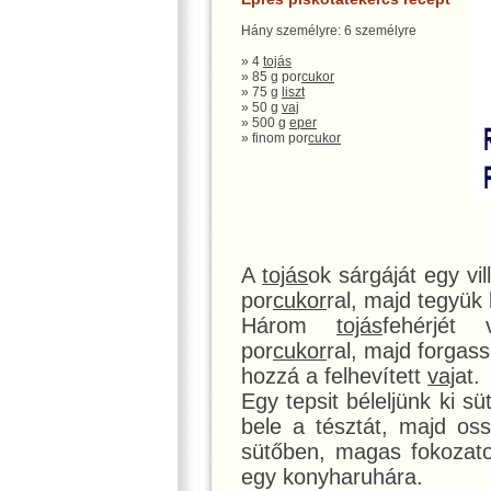
Hány személyre: 6 személyre
» 4
tojás
» 85 g por
cukor
» 75 g
liszt
» 50 g
vaj
» 500 g
eper
» finom por
cukor
A
tojás
ok sárgáját egy vi
por
cukor
ral, majd tegyük
Három
tojás
fehérjét
por
cukor
ral, majd forgas
hozzá a felhevített
vaj
at.
Egy tepsit béleljünk ki sü
bele a tésztát, majd oss
sütőben, magas fokozato
egy konyharuhára.