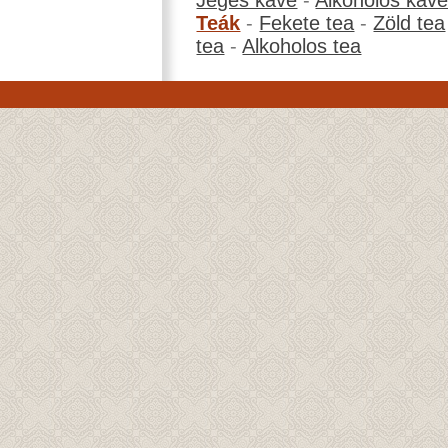
Jeges kávé
-
Alkoholos káv
Teák
-
Fekete tea
-
Zöld tea
tea
-
Alkoholos tea