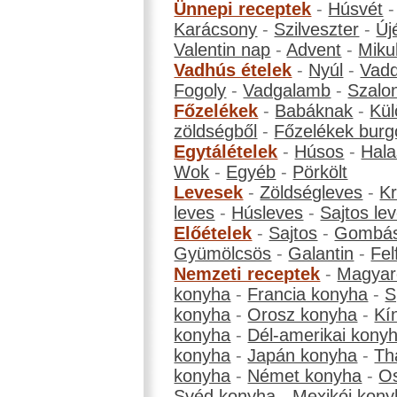
Ünnepi receptek
-
Húsvét
Karácsony
-
Szilveszter
-
Új
Valentin nap
-
Advent
-
Miku
Vadhús ételek
-
Nyúl
-
Vadd
Fogoly
-
Vadgalamb
-
Szalo
Főzelékek
-
Babáknak
-
Kül
zöldségből
-
Főzelékek burg
Egytálételek
-
Húsos
-
Hala
Wok
-
Egyéb
-
Pörkölt
Levesek
-
Zöldségleves
-
K
leves
-
Húsleves
-
Sajtos le
Előételek
-
Sajtos
-
Gombá
Gyümölcsös
-
Galantin
-
Fel
Nemzeti receptek
-
Magyar
konyha
-
Francia konyha
-
S
konyha
-
Orosz konyha
-
Kí
konyha
-
Dél-amerikai kony
konyha
-
Japán konyha
-
Th
konyha
-
Német konyha
-
Os
Svéd konyha
-
Mexikói kony