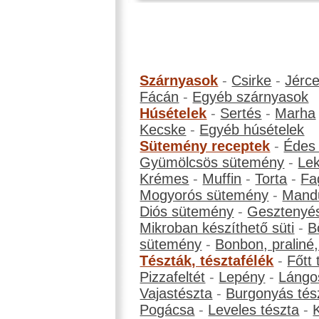
Szárnyasok
-
Csirke
-
Jérc
Fácán
-
Egyéb szárnyasok
Húsételek
-
Sertés
-
Marha
Kecske
-
Egyéb húsételek
Sütemény receptek
-
Édes
Gyümölcsös sütemény
-
Le
Krémes
-
Muffin
-
Torta
-
Fa
Mogyorós sütemény
-
Mand
Diós sütemény
-
Gesztenyé
Mikroban készíthető süti
-
B
sütemény
-
Bonbon, praliné, 
Tészták, tésztafélék
-
Főtt 
Pizzafeltét
-
Lepény
-
Lángo
Vajastészta
-
Burgonyás tés
Pogácsa
-
Leveles tészta
-