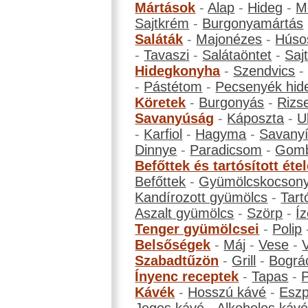
Mártások
-
Alap
-
Hideg
-
M
Sajtkrém
-
Burgonyamártás
Saláták
-
Majonézes
-
Húso
-
Tavaszi
-
Salátaöntet
-
Saj
Hidegkonyha
-
Szendvics
-
Pástétom
-
Pecsenyék hid
Köretek
-
Burgonyás
-
Rizs
Savanyúság
-
Káposzta
-
U
-
Karfiol
-
Hagyma
-
Savanyí
Dinnye
-
Paradicsom
-
Gom
Befőttek és tartósított éte
Befőttek
-
Gyümölcskocson
Kandírozott gyümölcs
-
Tart
Aszalt gyümölcs
-
Szörp
-
Íz
Tenger gyümölcsei
-
Polip
Belsőségek
-
Máj
-
Vese
-
Szabadtűzön
-
Grill
-
Bográ
Ínyenc receptek
-
Tapas
-
Kávék
-
Hosszú kávé
-
Eszp