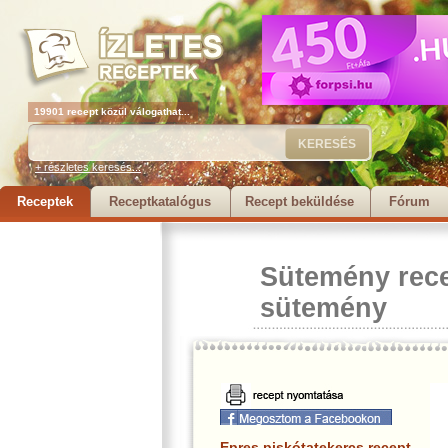
19901 recept közül válogathat...
+ részletes keresés...
Receptek
Receptkatalógus
Recept beküldése
Fórum
Sütemény rec
sütemény
Epres piskótatekercs recept