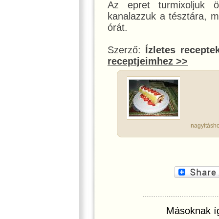
Az epret turmixoljuk
kanalazzuk a tésztára, ma
órát.
Szerző:
Ízletes recepte
receptjeimhez >>
nagyításho
Másoknak íg