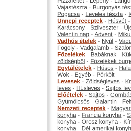
Pizzafeltét
-
Lepény
-
Lángo
Vajastészta
-
Burgonyás tés
Pogácsa
-
Leveles tészta
-
Ünnepi receptek
-
Húsvét
Karácsony
-
Szilveszter
-
Új
Valentin nap
-
Advent
-
Miku
Vadhús ételek
-
Nyúl
-
Vadd
Fogoly
-
Vadgalamb
-
Szalo
Főzelékek
-
Babáknak
-
Kül
zöldségből
-
Főzelékek burg
Egytálételek
-
Húsos
-
Hala
Wok
-
Egyéb
-
Pörkölt
Levesek
-
Zöldségleves
-
K
leves
-
Húsleves
-
Sajtos le
Előételek
-
Sajtos
-
Gombá
Gyümölcsös
-
Galantin
-
Fel
Nemzeti receptek
-
Magyar
konyha
-
Francia konyha
-
S
konyha
-
Orosz konyha
-
Kí
konyha
-
Dél-amerikai kony