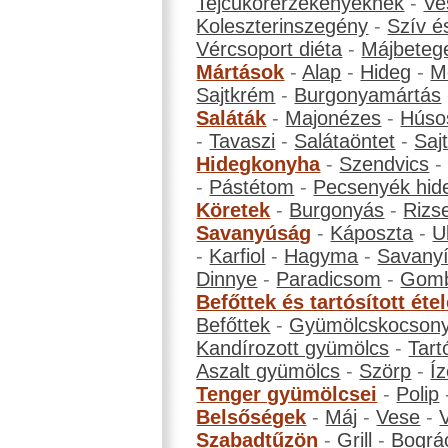
Tejcukorérzékenyeknek
-
Ve
Koleszterinszegény
-
Szív é
Vércsoport diéta
-
Májbeteg
Mártások
-
Alap
-
Hideg
-
M
Sajtkrém
-
Burgonyamártás
Saláták
-
Majonézes
-
Húso
-
Tavaszi
-
Salátaöntet
-
Saj
Hidegkonyha
-
Szendvics
-
Pástétom
-
Pecsenyék hid
Köretek
-
Burgonyás
-
Rizs
Savanyúság
-
Káposzta
-
U
-
Karfiol
-
Hagyma
-
Savanyí
Dinnye
-
Paradicsom
-
Gom
Befőttek és tartósított éte
Befőttek
-
Gyümölcskocson
Kandírozott gyümölcs
-
Tart
Aszalt gyümölcs
-
Szörp
-
Íz
Tenger gyümölcsei
-
Polip
Belsőségek
-
Máj
-
Vese
-
Szabadtűzön
-
Grill
-
Bográ