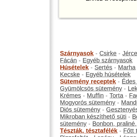
Szárnyasok
-
Csirke
-
Jérc
Fácán
-
Egyéb szárnyasok
Húsételek
-
Sertés
-
Marha
Kecske
-
Egyéb húsételek
Sütemény receptek
-
Édes
Gyümölcsös sütemény
-
Le
Krémes
-
Muffin
-
Torta
-
Fa
Mogyorós sütemény
-
Mand
Diós sütemény
-
Gesztenyé
Mikroban készíthető süti
-
B
sütemény
-
Bonbon, praliné, 
Tészták, tésztafélék
-
Főtt 