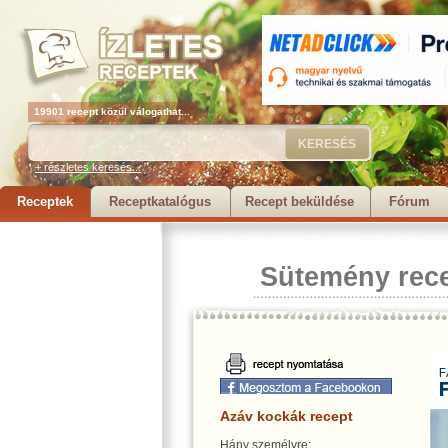
19901 recept közül válogathat...
+ részletes keresés...
Receptek
Receptkatalógus
Recept beküldése
Fórum
Sütemény rec
Azáv kockák recept
Hány személyre: