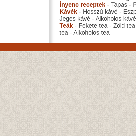
Ínyenc receptek
-
Tapas
-
Kávék
-
Hosszú kávé
-
Eszp
Jeges kávé
-
Alkoholos káv
Teák
-
Fekete tea
-
Zöld tea
tea
-
Alkoholos tea