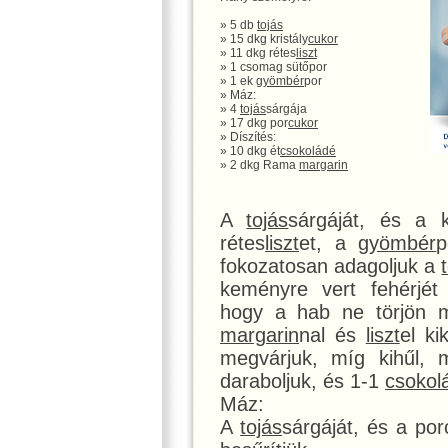
» 5 db
tojás
» 15 dkg kristály
cukor
» 11 dkg rétes
liszt
» 1 csomag sütőpor
» 1 ek
gyömbér
por
» Máz:
» 4
tojás
sárgája
» 17 dkg por
cukor
» Díszítés:
» 10 dkg ét
csokoládé
» 2 dkg Rama
margarin
A
tojás
sárgáját, és a k
rétes
liszt
et, a
gyömbér
p
fokozatosan adagoljuk a
keményre vert fehérjét 
hogy a hab ne törjön m
margarin
nal és
liszt
el ki
megvárjuk, míg kihűl, 
daraboljuk, és 1-1
csokol
Máz:
A
tojás
sárgáját, és a por