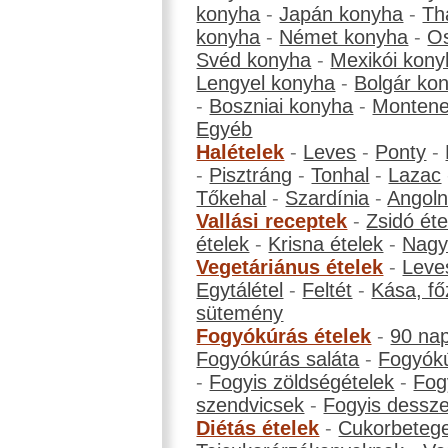
konyha
-
Japán konyha
-
Th
konyha
-
Német konyha
-
Os
Svéd konyha
-
Mexikói kony
Lengyel konyha
-
Bolgár ko
-
Boszniai konyha
-
Montene
Egyéb
Halételek
-
Leves
-
Ponty
-
-
Pisztráng
-
Tonhal
-
Lazac
Tőkehal
-
Szardínia
-
Angol
Vallási receptek
-
Zsidó éte
ételek
-
Krisna ételek
-
Nagyb
Vegetáriánus ételek
-
Leve
Egytálétel
-
Feltét
-
Kása, fő
sütemény
Fogyókúrás ételek
-
90 na
Fogyókúrás saláta
-
Fogyókú
-
Fogyis zöldségételek
-
Fog
szendvicsek
-
Fogyis dessze
Diétás ételek
-
Cukorbeteg