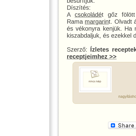
besűrítjük.
Díszítés:
A
csokoládé
t gőz fölöt
Rama
margarin
t. Olvadt 
és vékonyra kenjük. Ha 
kiszabdaljuk, és ezekkel d
Szerző:
Ízletes recepte
receptjeimhez >>
nagyításho