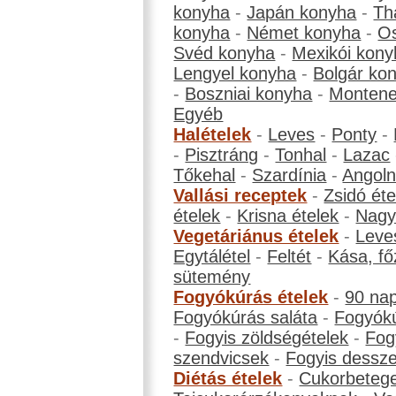
konyha
-
Japán konyha
-
Th
konyha
-
Német konyha
-
Os
Svéd konyha
-
Mexikói kony
Lengyel konyha
-
Bolgár ko
-
Boszniai konyha
-
Montene
Egyéb
Halételek
-
Leves
-
Ponty
-
-
Pisztráng
-
Tonhal
-
Lazac
Tőkehal
-
Szardínia
-
Angol
Vallási receptek
-
Zsidó éte
ételek
-
Krisna ételek
-
Nagyb
Vegetáriánus ételek
-
Leve
Egytálétel
-
Feltét
-
Kása, fő
sütemény
Fogyókúrás ételek
-
90 na
Fogyókúrás saláta
-
Fogyókú
-
Fogyis zöldségételek
-
Fog
szendvicsek
-
Fogyis dessze
Diétás ételek
-
Cukorbeteg