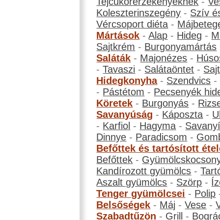
Tejcukorérzékenyeknek
-
Ve
Koleszterinszegény
-
Szív é
Vércsoport diéta
-
Májbeteg
Mártások
-
Alap
-
Hideg
-
M
Sajtkrém
-
Burgonyamártás
Saláták
-
Majonézes
-
Húso
-
Tavaszi
-
Salátaöntet
-
Saj
Hidegkonyha
-
Szendvics
-
Pástétom
-
Pecsenyék hid
Köretek
-
Burgonyás
-
Rizs
Savanyúság
-
Káposzta
-
U
-
Karfiol
-
Hagyma
-
Savanyí
Dinnye
-
Paradicsom
-
Gom
Befőttek és tartósított éte
Befőttek
-
Gyümölcskocson
Kandírozott gyümölcs
-
Tart
Aszalt gyümölcs
-
Szörp
-
Íz
Tenger gyümölcsei
-
Polip
Belsőségek
-
Máj
-
Vese
-
Szabadtűzön
-
Grill
-
Bográ