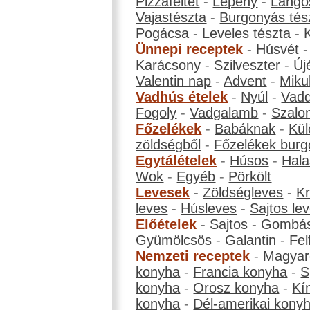
Pizzafeltét
-
Lepény
-
Lángo
Vajastészta
-
Burgonyás tés
Pogácsa
-
Leveles tészta
-
Ünnepi receptek
-
Húsvét
Karácsony
-
Szilveszter
-
Új
Valentin nap
-
Advent
-
Miku
Vadhús ételek
-
Nyúl
-
Vadd
Fogoly
-
Vadgalamb
-
Szalo
Főzelékek
-
Babáknak
-
Kül
zöldségből
-
Főzelékek burg
Egytálételek
-
Húsos
-
Hala
Wok
-
Egyéb
-
Pörkölt
Levesek
-
Zöldségleves
-
K
leves
-
Húsleves
-
Sajtos le
Előételek
-
Sajtos
-
Gombá
Gyümölcsös
-
Galantin
-
Fel
Nemzeti receptek
-
Magyar
konyha
-
Francia konyha
-
S
konyha
-
Orosz konyha
-
Kí
konyha
-
Dél-amerikai kony