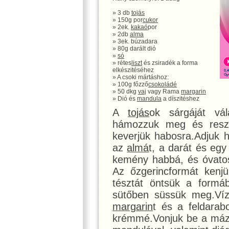
» 3 db
tojás
» 150g por
cukor
» 2ek.
kakaó
por
» 2db
alma
» 3ek. búzadara
» 80g darált dió
»
só
» rétes
liszt
és zsiradék a forma
elkészitéséhez
» A csoki mártáshoz:
» 100g főzző
csokoládé
» 50 dkg
vaj
vagy Rama
margarin
» Dió és
mandula
a díszitéshez
A
tojás
ok sárgáját vá
hámozzuk meg és resz
keverjük habosra.Adjuk h
az
almá
t, a darát és egy
kemény habbá, és óvato
Az őzgerincformát kenjü
tésztát öntsük a formáb
sütőben süssük meg.Vízf
margarin
t és a feldarab
krémmé.Vonjuk be a mázza