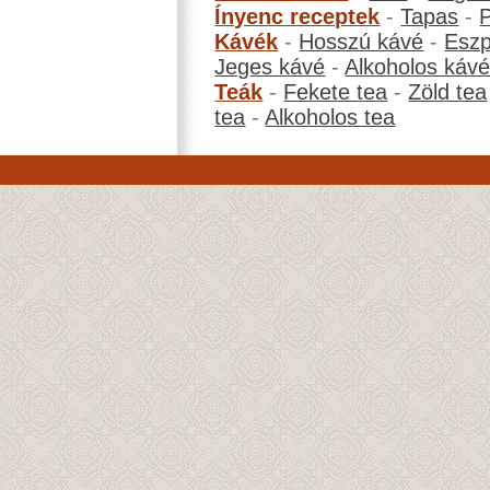
Ínyenc receptek
-
Tapas
-
Kávék
-
Hosszú kávé
-
Eszp
Jeges kávé
-
Alkoholos káv
Teák
-
Fekete tea
-
Zöld tea
tea
-
Alkoholos tea