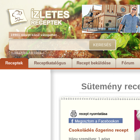
19901 recept közül válogathat...
+ részletes keresés...
Receptek
Receptkatalógus
Recept beküldése
Fórum
Sütemény rec
Csokoládés őzgerinc recept
Hány személyre: 1 adag