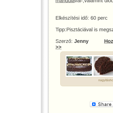
mandulá
val-,valamint dió
Elkészítési idő: 60 perc
Tipp:Pisztáciával is megs
Szerző:
Jenny
Hoz
>>
nagyításho