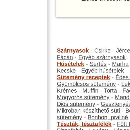
Szárnyasok
-
Csirke
-
Jérc
Fácán
-
Egyéb szárnyasok
Húsételek
-
Sertés
-
Marha
Kecske
-
Egyéb húsételek
Sütemény receptek
-
Édes
Gyümölcsös sütemény
-
Le
Krémes
-
Muffin
-
Torta
-
Fa
Mogyorós sütemény
-
Mand
Diós sütemény
-
Gesztenyé
Mikroban készíthető süti
-
B
sütemény
-
Bonbon, praliné, 
Tészták, tésztafélék
-
Főtt 