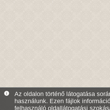
info
Az oldalon történő látogatása során
használunk. Ezen fájlok informáci
felhasználó oldallátogatási szoká