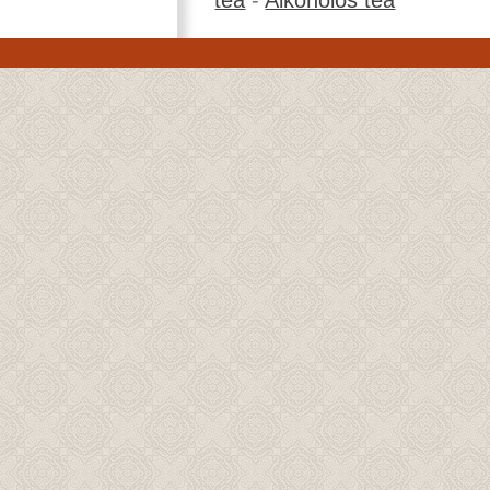
tea
-
Alkoholos tea