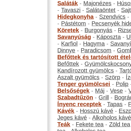
Saláták
-
Majonézes
-
Húso
-
Tavaszi
-
Salátaöntet
-
Saj
Hidegkonyha
-
Szendvics
-
Pástétom
-
Pecsenyék hid
Köretek
-
Burgonyás
-
Rizs
Savanyúság
-
Káposzta
-
U
-
Karfiol
-
Hagyma
-
Savanyí
Dinnye
-
Paradicsom
-
Gom
Befőttek és tartósított éte
Befőttek
-
Gyümölcskocson
Kandírozott gyümölcs
-
Tart
Aszalt gyümölcs
-
Szörp
-
Íz
Tenger gyümölcsei
-
Polip
Belsőségek
-
Máj
-
Vese
-
Szabadtűzön
-
Grill
-
Bográ
Ínyenc receptek
-
Tapas
-
Kávék
-
Hosszú kávé
-
Eszp
Jeges kávé
-
Alkoholos káv
Teák
-
Fekete tea
-
Zöld tea