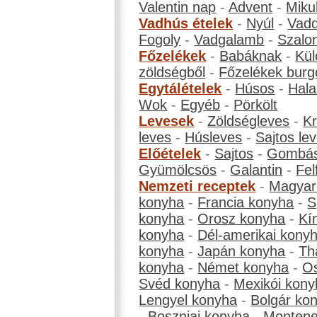
Valentin nap
-
Advent
-
Miku
Vadhús ételek
-
Nyúl
-
Vadd
Fogoly
-
Vadgalamb
-
Szalo
Főzelékek
-
Babáknak
-
Kül
zöldségből
-
Főzelékek burg
Egytálételek
-
Húsos
-
Hala
Wok
-
Egyéb
-
Pörkölt
Levesek
-
Zöldségleves
-
K
leves
-
Húsleves
-
Sajtos le
Előételek
-
Sajtos
-
Gombá
Gyümölcsös
-
Galantin
-
Fel
Nemzeti receptek
-
Magyar
konyha
-
Francia konyha
-
S
konyha
-
Orosz konyha
-
Kí
konyha
-
Dél-amerikai kony
konyha
-
Japán konyha
-
Th
konyha
-
Német konyha
-
Os
Svéd konyha
-
Mexikói kony
Lengyel konyha
-
Bolgár ko
-
Boszniai konyha
-
Montene