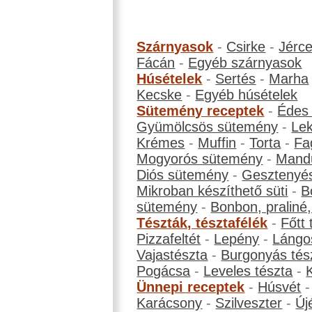
Szárnyasok
-
Csirke
-
Jérc
Fácán
-
Egyéb szárnyasok
Húsételek
-
Sertés
-
Marha
Kecske
-
Egyéb húsételek
Sütemény receptek
-
Édes
Gyümölcsös sütemény
-
Le
Krémes
-
Muffin
-
Torta
-
Fa
Mogyorós sütemény
-
Mand
Diós sütemény
-
Gesztenyé
Mikroban készíthető süti
-
B
sütemény
-
Bonbon, praliné, 
Tészták, tésztafélék
-
Főtt 
Pizzafeltét
-
Lepény
-
Lángo
Vajastészta
-
Burgonyás tés
Pogácsa
-
Leveles tészta
-
Ünnepi receptek
-
Húsvét
Karácsony
-
Szilveszter
-
Új