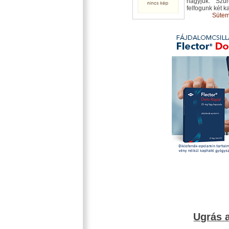
hagyjuk. Szűr
felfogunk két ka
Sütem
Ugrás a