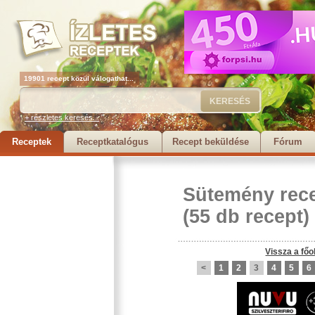
19901 recept közül válogathat...
+ részletes keresés...
Receptek
Receptkatalógus
Recept beküldése
Fórum
Sütemény rec
(55 db recept)
Vissza a főo
<
1
2
3
4
5
6