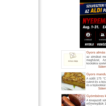
Gyors almás s
az almákat me
magházat, A
kockákra szelet
Sütem
Gyors mandul
A sütőt 175 °C-
cukrot és a tejs
és a tojásokkal.
Sütem
Gyömbéres k
A kivajazott s
előmelegítjük 