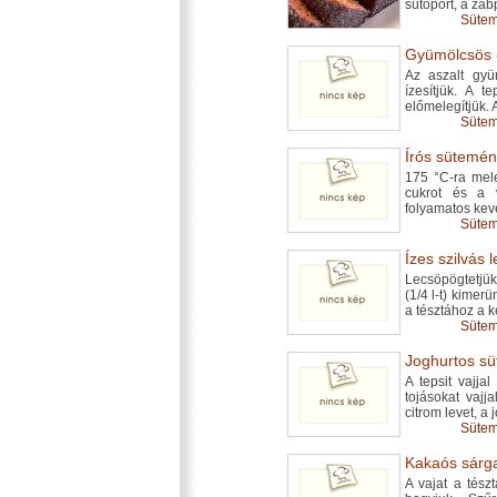
sütőport, a zab
Sütem
Gyümölcsös -
Az aszalt gyü
ízesítjük. A t
előmelegítjük. A
Sütem
Írós sütemény
175 °C-ra meleg
cukrot és a v
folyamatos keve
Sütem
Ízes szilvás l
Lecsöpögtetjük
(1/4 l-t) kimer
a tésztához a ké
Sütem
Joghurtos süt
A tepsit vajja
tojásokat vajj
citrom levet, a 
Sütem
Kakaós sárga
A vajat a tész