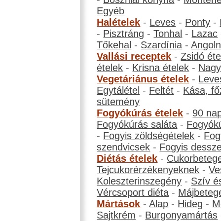
Egyéb
Halételek
-
Leves
-
Ponty
-
-
Pisztráng
-
Tonhal
-
Lazac
Tőkehal
-
Szardínia
-
Angol
Vallási receptek
-
Zsidó éte
ételek
-
Krisna ételek
-
Nagyb
Vegetáriánus ételek
-
Leve
Egytálétel
-
Feltét
-
Kása, fő
sütemény
Fogyókúrás ételek
-
90 na
Fogyókúrás saláta
-
Fogyókú
-
Fogyis zöldségételek
-
Fog
szendvicsek
-
Fogyis dessze
Diétás ételek
-
Cukorbeteg
Tejcukorérzékenyeknek
-
Ve
Koleszterinszegény
-
Szív é
Vércsoport diéta
-
Májbeteg
Mártások
-
Alap
-
Hideg
-
M
Sajtkrém
-
Burgonyamártás