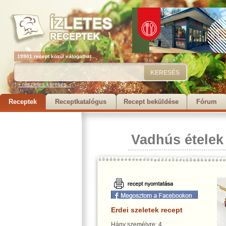
19901 recept közül válogathat...
+ részletes keresés...
Receptek
Receptkatalógus
Recept beküldése
Fórum
Vadhús ételek
Erdei szeletek recept
Hány személyre: 4