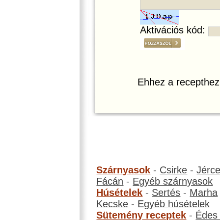
Aktivációs kód:
Ehhez a recepthez
Szárnyasok
-
Csirke
-
Jérc
Fácán
-
Egyéb szárnyasok
Húsételek
-
Sertés
-
Marha
Kecske
-
Egyéb húsételek
Sütemény receptek
-
Édes