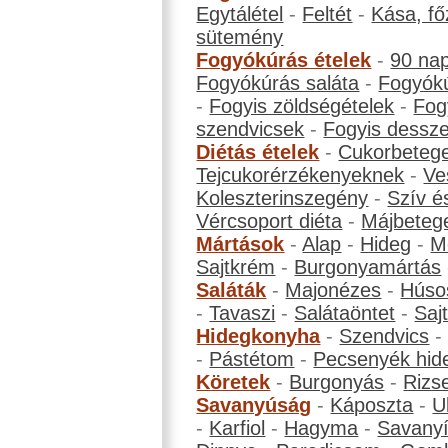
Egytálétel
-
Feltét
-
Kása, fő
sütemény
Fogyókúrás ételek
-
90 na
Fogyókúrás saláta
-
Fogyókú
-
Fogyis zöldségételek
-
Fog
szendvicsek
-
Fogyis dessze
Diétás ételek
-
Cukorbeteg
Tejcukorérzékenyeknek
-
Ve
Koleszterinszegény
-
Szív é
Vércsoport diéta
-
Májbeteg
Mártások
-
Alap
-
Hideg
-
M
Sajtkrém
-
Burgonyamártás
Saláták
-
Majonézes
-
Húso
-
Tavaszi
-
Salátaöntet
-
Saj
Hidegkonyha
-
Szendvics
-
Pástétom
-
Pecsenyék hid
Köretek
-
Burgonyás
-
Rizs
Savanyúság
-
Káposzta
-
U
-
Karfiol
-
Hagyma
-
Savanyí