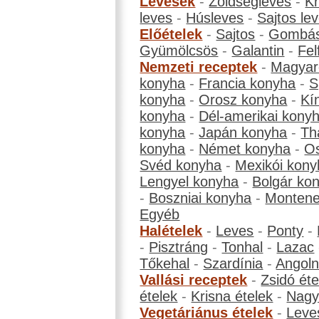
Levesek
-
Zöldségleves
-
K
leves
-
Húsleves
-
Sajtos le
Előételek
-
Sajtos
-
Gombá
Gyümölcsös
-
Galantin
-
Fel
Nemzeti receptek
-
Magyar
konyha
-
Francia konyha
-
S
konyha
-
Orosz konyha
-
Kí
konyha
-
Dél-amerikai kony
konyha
-
Japán konyha
-
Th
konyha
-
Német konyha
-
Os
Svéd konyha
-
Mexikói kony
Lengyel konyha
-
Bolgár ko
-
Boszniai konyha
-
Montene
Egyéb
Halételek
-
Leves
-
Ponty
-
-
Pisztráng
-
Tonhal
-
Lazac
Tőkehal
-
Szardínia
-
Angol
Vallási receptek
-
Zsidó éte
ételek
-
Krisna ételek
-
Nagyb
Vegetáriánus ételek
-
Leve