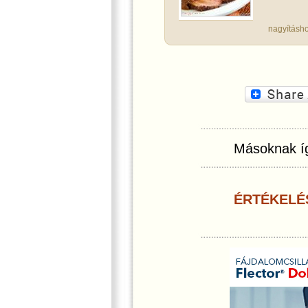
nagyításho
Másoknak íg
ÉRTÉKELÉ