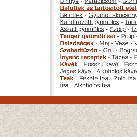
Dinnye
-
Paradicsom
-
Gom
Befőttek és tartósított éte
Befőttek
-
Gyümölcskocson
Kandírozott gyümölcs
-
Tart
Aszalt gyümölcs
-
Szörp
-
Íz
Tenger gyümölcsei
-
Polip
Belsőségek
-
Máj
-
Vese
-
Szabadtűzön
-
Grill
-
Bográ
Ínyenc receptek
-
Tapas
-
Kávék
-
Hosszú kávé
-
Eszp
Jeges kávé
-
Alkoholos káv
Teák
-
Fekete tea
-
Zöld tea
tea
-
Alkoholos tea