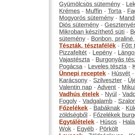
Gyümölcsös sütemény
-
Le
Krémes
-
Muffin
-
Torta
-
Fa
Mogyorós sütemény
-
Mand
Diós sütemény
-
Gesztenyé
Mikroban készíthető süti
-
B
sütemény
-
Bonbon, praliné, 
Tészták, tésztafélék
-
Főtt 
Pizzafeltét
-
Lepény
-
Lángo
Vajastészta
-
Burgonyás tés
Pogácsa
-
Leveles tészta
-
Ünnepi receptek
-
Húsvét
Karácsony
-
Szilveszter
-
Új
Valentin nap
-
Advent
-
Miku
Vadhús ételek
-
Nyúl
-
Vadd
Fogoly
-
Vadgalamb
-
Szalo
Főzelékek
-
Babáknak
-
Kül
zöldségből
-
Főzelékek burg
Egytálételek
-
Húsos
-
Hala
Wok
-
Egyéb
-
Pörkölt