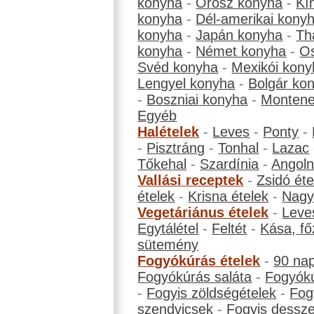
konyha
-
Orosz konyha
-
Kí
konyha
-
Dél-amerikai kony
konyha
-
Japán konyha
-
Th
konyha
-
Német konyha
-
Os
Svéd konyha
-
Mexikói kony
Lengyel konyha
-
Bolgár ko
-
Boszniai konyha
-
Montene
Egyéb
Halételek
-
Leves
-
Ponty
-
-
Pisztráng
-
Tonhal
-
Lazac
Tőkehal
-
Szardínia
-
Angol
Vallási receptek
-
Zsidó éte
ételek
-
Krisna ételek
-
Nagyb
Vegetáriánus ételek
-
Leve
Egytálétel
-
Feltét
-
Kása, fő
sütemény
Fogyókúrás ételek
-
90 na
Fogyókúrás saláta
-
Fogyókú
-
Fogyis zöldségételek
-
Fog
szendvicsek
-
Fogyis dessze