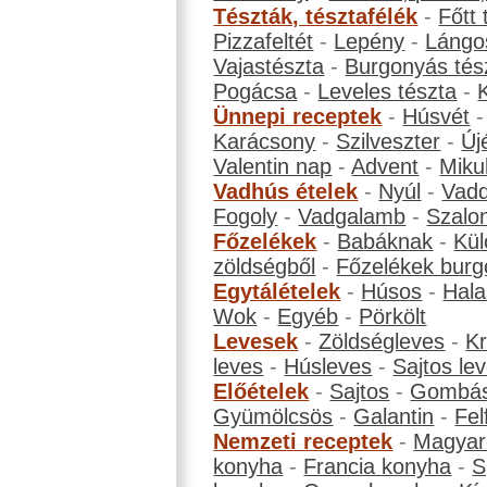
Tészták, tésztafélék
-
Főtt 
Pizzafeltét
-
Lepény
-
Lángo
Vajastészta
-
Burgonyás tés
Pogácsa
-
Leveles tészta
-
Ünnepi receptek
-
Húsvét
Karácsony
-
Szilveszter
-
Új
Valentin nap
-
Advent
-
Miku
Vadhús ételek
-
Nyúl
-
Vadd
Fogoly
-
Vadgalamb
-
Szalo
Főzelékek
-
Babáknak
-
Kül
zöldségből
-
Főzelékek burg
Egytálételek
-
Húsos
-
Hala
Wok
-
Egyéb
-
Pörkölt
Levesek
-
Zöldségleves
-
K
leves
-
Húsleves
-
Sajtos le
Előételek
-
Sajtos
-
Gombá
Gyümölcsös
-
Galantin
-
Fel
Nemzeti receptek
-
Magyar
konyha
-
Francia konyha
-
S