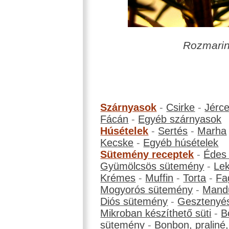
Rozmaring 
Szárnyasok
-
Csirke
-
Jérc
Fácán
-
Egyéb szárnyasok
Húsételek
-
Sertés
-
Marha
Kecske
-
Egyéb húsételek
Sütemény receptek
-
Édes
Gyümölcsös sütemény
-
Le
Krémes
-
Muffin
-
Torta
-
Fa
Mogyorós sütemény
-
Mand
Diós sütemény
-
Gesztenyé
Mikroban készíthető süti
-
B
sütemény
-
Bonbon, praliné, 