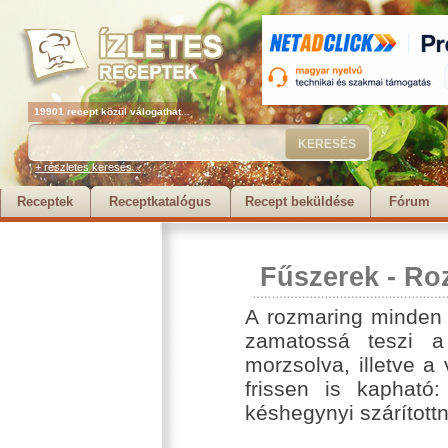
19901 recept közül válogathat...
+ részletes keresés...
Receptek
Receptkatalógus
Recept beküldése
Fórum
Fűszerek
-
Ro
A rozmaring minden 
zamatossá teszi a 
morzsolva, illetve a
frissen is kapható
késhegynyi szárítottn