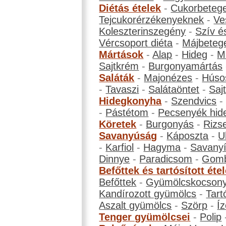
Diétás ételek
-
Cukorbeteg
Tejcukorérzékenyeknek
-
Ve
Koleszterinszegény
-
Szív é
Vércsoport diéta
-
Májbeteg
Mártások
-
Alap
-
Hideg
-
M
Sajtkrém
-
Burgonyamártás
Saláták
-
Majonézes
-
Húso
-
Tavaszi
-
Salátaöntet
-
Saj
Hidegkonyha
-
Szendvics
-
Pástétom
-
Pecsenyék hid
Köretek
-
Burgonyás
-
Rizs
Savanyúság
-
Káposzta
-
U
-
Karfiol
-
Hagyma
-
Savanyí
Dinnye
-
Paradicsom
-
Gom
Befőttek és tartósított éte
Befőttek
-
Gyümölcskocson
Kandírozott gyümölcs
-
Tart
Aszalt gyümölcs
-
Szörp
-
Íz
Tenger gyümölcsei
-
Polip