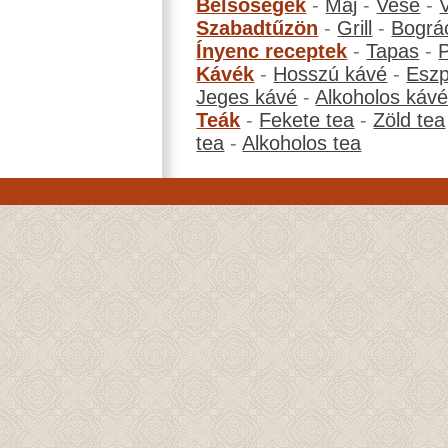
Belsőségek
-
Máj
-
Vese
-
Szabadtűzön
-
Grill
-
Bográ
Ínyenc receptek
-
Tapas
-
Kávék
-
Hosszú kávé
-
Eszp
Jeges kávé
-
Alkoholos káv
Teák
-
Fekete tea
-
Zöld tea
tea
-
Alkoholos tea