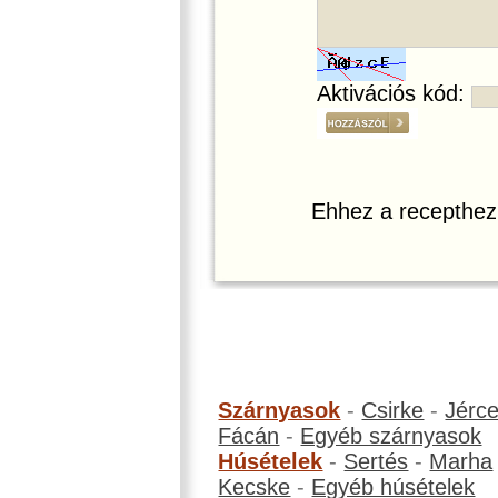
Aktivációs kód:
Ehhez a recepthez
Szárnyasok
-
Csirke
-
Jérc
Fácán
-
Egyéb szárnyasok
Húsételek
-
Sertés
-
Marha
Kecske
-
Egyéb húsételek