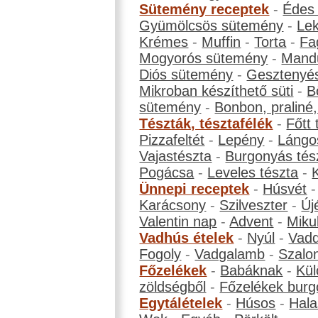
Sütemény receptek
-
Édes
Gyümölcsös sütemény
-
Le
Krémes
-
Muffin
-
Torta
-
Fa
Mogyorós sütemény
-
Mand
Diós sütemény
-
Gesztenyé
Mikroban készíthető süti
-
B
sütemény
-
Bonbon, praliné, 
Tészták, tésztafélék
-
Főtt 
Pizzafeltét
-
Lepény
-
Lángo
Vajastészta
-
Burgonyás tés
Pogácsa
-
Leveles tészta
-
Ünnepi receptek
-
Húsvét
Karácsony
-
Szilveszter
-
Új
Valentin nap
-
Advent
-
Miku
Vadhús ételek
-
Nyúl
-
Vadd
Fogoly
-
Vadgalamb
-
Szalo
Főzelékek
-
Babáknak
-
Kül
zöldségből
-
Főzelékek burg
Egytálételek
-
Húsos
-
Hala