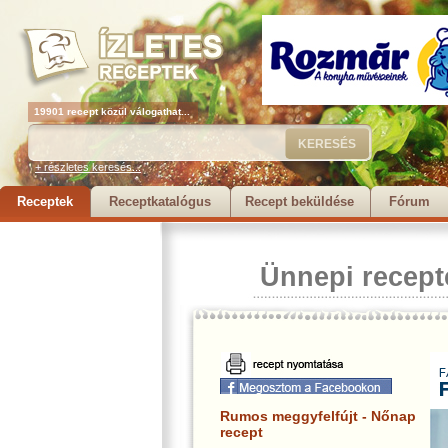
19901 recept közül válogathat...
+ részletes keresés...
Receptek
Receptkatalógus
Recept beküldése
Fórum
Ünnepi recept
Rumos meggyfelfújt - Nőnap
recept