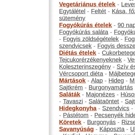
Vegetáriánus ételek
-
Leve
Egytálétel
-
Feltét
-
Kása, fő
sütemény
Fogyókúrás ételek
-
90 na
Fogyókúrás saláta
-
Fogyókú
-
Fogyis zöldségételek
-
Fog
szendvicsek
-
Fogyis dessze
Diétás ételek
-
Cukorbeteg
Tejcukorérzékenyeknek
-
Ve
Koleszterinszegény
-
Szív é
Vércsoport diéta
-
Májbeteg
Mártások
-
Alap
-
Hideg
-
M
Sajtkrém
-
Burgonyamártás
Saláták
-
Majonézes
-
Húso
-
Tavaszi
-
Salátaöntet
-
Saj
Hidegkonyha
-
Szendvics
-
Pástétom
-
Pecsenyék hid
Köretek
-
Burgonyás
-
Rizs
Savanyúság
-
Káposzta
-
U