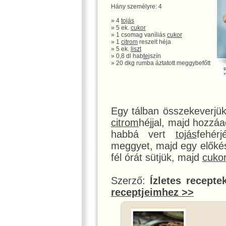
Hány személyre: 4
» 4
tojás
» 5 ek.
cukor
» 1 csomag vaníliás
cukor
» 1
citrom
reszelt héja
» 5 ek.
liszt
» 0,8 dl hab
tej
szín
» 20 dkg rumba áztatott meggybefőtt
Egy tálban összekeverjü
citrom
héjjal, majd hozzá
habbá vert
tojás
fehér
meggyet, majd egy előkész
fél órát sütjük, majd
cuko
Szerző:
Ízletes recepte
receptjeimhez >>