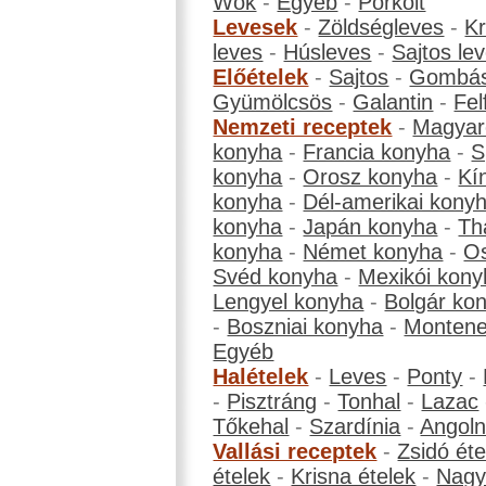
Wok
-
Egyéb
-
Pörkölt
Levesek
-
Zöldségleves
-
K
leves
-
Húsleves
-
Sajtos le
Előételek
-
Sajtos
-
Gombá
Gyümölcsös
-
Galantin
-
Fel
Nemzeti receptek
-
Magyar
konyha
-
Francia konyha
-
S
konyha
-
Orosz konyha
-
Kí
konyha
-
Dél-amerikai kony
konyha
-
Japán konyha
-
Th
konyha
-
Német konyha
-
Os
Svéd konyha
-
Mexikói kony
Lengyel konyha
-
Bolgár ko
-
Boszniai konyha
-
Montene
Egyéb
Halételek
-
Leves
-
Ponty
-
-
Pisztráng
-
Tonhal
-
Lazac
Tőkehal
-
Szardínia
-
Angol
Vallási receptek
-
Zsidó éte
ételek
-
Krisna ételek
-
Nagyb