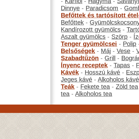
-
Karfiol
-
Hagyma
-
Savanyí
Dinnye
-
Paradicsom
-
Gom
Befőttek és tartósított éte
Befőttek
-
Gyümölcskocson
Kandírozott gyümölcs
-
Tart
Aszalt gyümölcs
-
Szörp
-
Íz
Tenger gyümölcsei
-
Polip
Belsőségek
-
Máj
-
Vese
-
Szabadtűzön
-
Grill
-
Bográ
Ínyenc receptek
-
Tapas
-
Kávék
-
Hosszú kávé
-
Eszp
Jeges kávé
-
Alkoholos káv
Teák
-
Fekete tea
-
Zöld tea
tea
-
Alkoholos tea