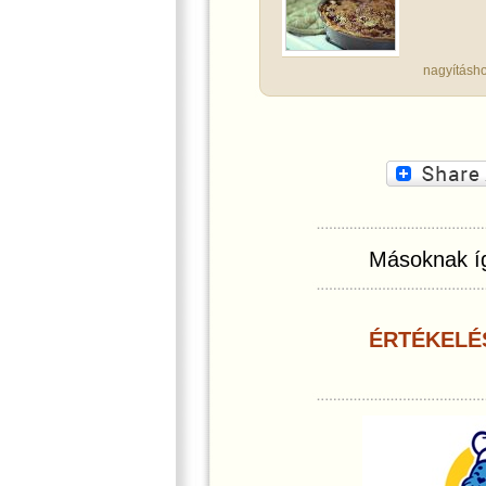
nagyításho
Másoknak íg
ÉRTÉKELÉ