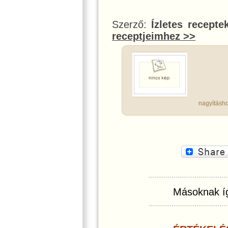
Szerző:
Ízletes recepte
receptjeimhez >>
nagyításho
Másoknak íg