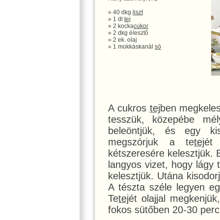
» 40 dkg
liszt
» 1 dl
tej
» 2 kocka
cukor
» 2 dkg élesztő
» 2 ek. olaj
» 1 mokkáskanál
só
A cukros
tej
ben megkelesz
tesszük, közepébe mél
beleöntjük, és egy 
megszórjuk a te
tej
ét
kétszeresére kelesztjük. 
langyos vizet, hogy lágy 
kelesztjük. Utána kisodor
A tészta széle legyen eg
Te
tej
ét olajjal megkenjük
fokos sütőben 20-30 perc