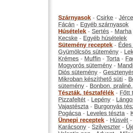
Szárnyasok
-
Csirke
-
Jérc
Fácán
-
Egyéb szárnyasok
Húsételek
-
Sertés
-
Marha
Kecske
-
Egyéb húsételek
Sütemény receptek
-
Édes
Gyümölcsös sütemény
-
Le
Krémes
-
Muffin
-
Torta
-
Fa
Mogyorós sütemény
-
Mand
Diós sütemény
-
Gesztenyé
Mikroban készíthető süti
-
B
sütemény
-
Bonbon, praliné, 
Tészták, tésztafélék
-
Főtt 
Pizzafeltét
-
Lepény
-
Lángo
Vajastészta
-
Burgonyás tés
Pogácsa
-
Leveles tészta
-
Ünnepi receptek
-
Húsvét
Karácsony
-
Szilveszter
-
Új