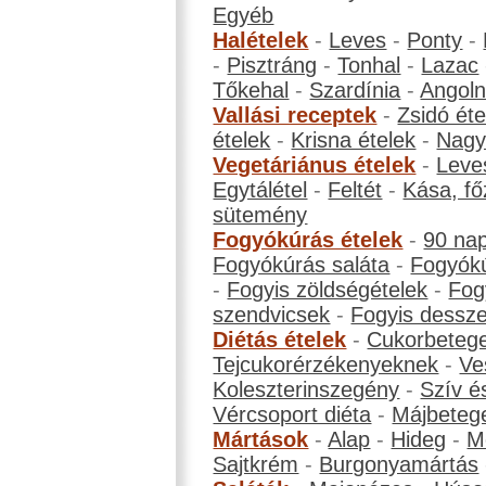
Egyéb
Halételek
-
Leves
-
Ponty
-
-
Pisztráng
-
Tonhal
-
Lazac
Tőkehal
-
Szardínia
-
Angol
Vallási receptek
-
Zsidó éte
ételek
-
Krisna ételek
-
Nagyb
Vegetáriánus ételek
-
Leve
Egytálétel
-
Feltét
-
Kása, fő
sütemény
Fogyókúrás ételek
-
90 na
Fogyókúrás saláta
-
Fogyókú
-
Fogyis zöldségételek
-
Fog
szendvicsek
-
Fogyis dessze
Diétás ételek
-
Cukorbeteg
Tejcukorérzékenyeknek
-
Ve
Koleszterinszegény
-
Szív é
Vércsoport diéta
-
Májbeteg
Mártások
-
Alap
-
Hideg
-
M
Sajtkrém
-
Burgonyamártás