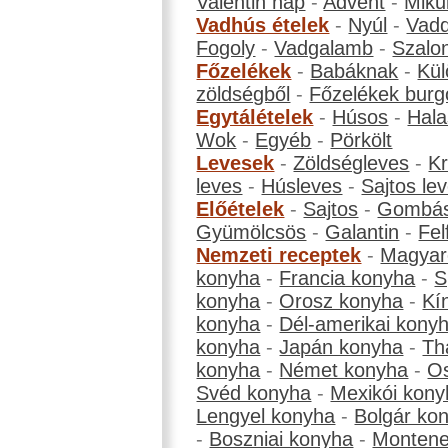
Valentin nap
-
Advent
-
Miku
Vadhús ételek
-
Nyúl
-
Vadd
Fogoly
-
Vadgalamb
-
Szalo
Főzelékek
-
Babáknak
-
Kül
zöldségből
-
Főzelékek burg
Egytálételek
-
Húsos
-
Hala
Wok
-
Egyéb
-
Pörkölt
Levesek
-
Zöldségleves
-
K
leves
-
Húsleves
-
Sajtos le
Előételek
-
Sajtos
-
Gombá
Gyümölcsös
-
Galantin
-
Fel
Nemzeti receptek
-
Magyar
konyha
-
Francia konyha
-
S
konyha
-
Orosz konyha
-
Kí
konyha
-
Dél-amerikai kony
konyha
-
Japán konyha
-
Th
konyha
-
Német konyha
-
Os
Svéd konyha
-
Mexikói kony
Lengyel konyha
-
Bolgár ko
-
Boszniai konyha
-
Montene