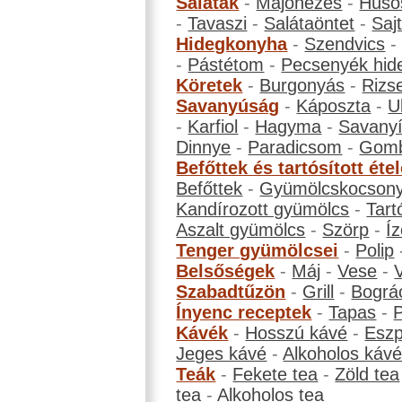
Saláták
-
Majonézes
-
Húso
-
Tavaszi
-
Salátaöntet
-
Saj
Hidegkonyha
-
Szendvics
-
Pástétom
-
Pecsenyék hid
Köretek
-
Burgonyás
-
Rizs
Savanyúság
-
Káposzta
-
U
-
Karfiol
-
Hagyma
-
Savanyí
Dinnye
-
Paradicsom
-
Gom
Befőttek és tartósított éte
Befőttek
-
Gyümölcskocson
Kandírozott gyümölcs
-
Tart
Aszalt gyümölcs
-
Szörp
-
Íz
Tenger gyümölcsei
-
Polip
Belsőségek
-
Máj
-
Vese
-
Szabadtűzön
-
Grill
-
Bográ
Ínyenc receptek
-
Tapas
-
Kávék
-
Hosszú kávé
-
Eszp
Jeges kávé
-
Alkoholos káv
Teák
-
Fekete tea
-
Zöld tea
tea
-
Alkoholos tea