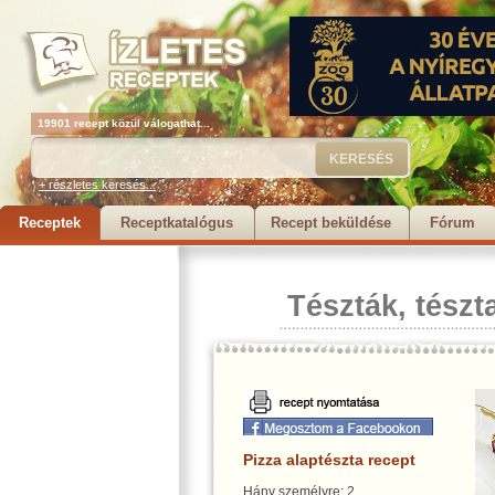
19901 recept közül válogathat...
+ részletes keresés...
Receptek
Receptkatalógus
Recept beküldése
Fórum
Tészták, tészt
Pizza alaptészta recept
Hány személyre: 2