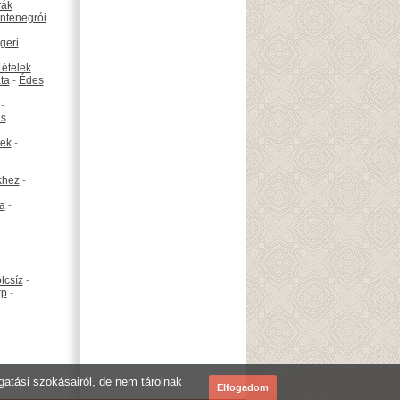
vák
ntenegrói
geri
 ételek
ta
-
Édes
-
is
ek
-
khez
-
ta
-
lcsíz
-
rp
-
ogatási szokásairól, de nem tárolnak
Elfogadom