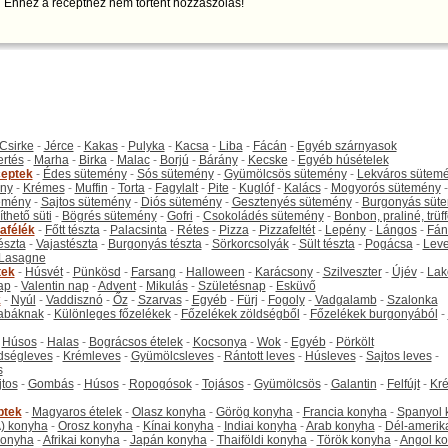
Ehhez a recepthez nem történt hozzászólás!
Csirke
-
Jérce
-
Kakas
-
Pulyka
-
Kacsa
-
Liba
-
Fácán
-
Egyéb szárnyasok
ertés
-
Marha
-
Birka
-
Malac
-
Borjú
-
Bárány
-
Kecske
-
Egyéb húsételek
eptek
-
Édes sütemény
-
Sós sütemény
-
Gyümölcsös sütemény
-
Lekváros sütem
ny
-
Krémes
-
Muffin
-
Torta
-
Fagylalt
-
Pite
-
Kuglóf
-
Kalács
-
Mogyorós sütemény
-
emény
-
Sajtos sütemény
-
Diós sütemény
-
Gesztenyés sütemény
-
Burgonyás süt
thető süti
-
Bögrés sütemény
-
Gofri
-
Csokoládés sütemény
-
Bonbon, praliné, trüff
tafélék
-
Főtt tészta
-
Palacsinta
-
Rétes
-
Pizza
-
Pizzafeltét
-
Lepény
-
Lángos
-
Fán
tészta
-
Vajastészta
-
Burgonyás tészta
-
Sörkorcsolyák
-
Sült tészta
-
Pogácsa
-
Leve
Lasagne
tek
-
Húsvét
-
Pünkösd
-
Farsang
-
Halloween
-
Karácsony
-
Szilveszter
-
Újév
-
Lak
ap
-
Valentin nap
-
Advent
-
Mikulás
-
Születésnap
-
Esküvő
k
-
Nyúl
-
Vaddisznó
-
Őz
-
Szarvas
-
Egyéb
-
Fürj
-
Fogoly
-
Vadgalamb
-
Szalonka
abáknak
-
Különleges főzelékek
-
Főzelékek zöldségből
-
Főzelékek burgonyából
-
-
Húsos
-
Halas
-
Bográcsos ételek
-
Kocsonya
-
Wok
-
Egyéb
-
Pörkölt
dségleves
-
Krémleves
-
Gyümölcsleves
-
Rántott leves
-
Húsleves
-
Sajtos leves
-
s
jtos
-
Gombás
-
Húsos
-
Ropogósok
-
Tojásos
-
Gyümölcsös
-
Galantin
-
Felfújt
-
Kr
ptek
-
Magyaros ételek
-
Olasz konyha
-
Görög konyha
-
Francia konyha
-
Spanyol 
) konyha
-
Orosz konyha
-
Kínai konyha
-
Indiai konyha
-
Arab konyha
-
Dél-amerik
 konyha
-
Afrikai konyha
-
Japán konyha
-
Thaiföldi konyha
-
Török konyha
-
Angol k