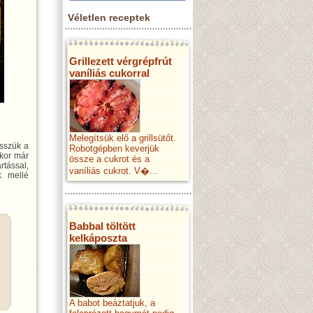
Véletlen receptek
Grillezett vérgrépfrút
vaníliás cukorral
Melegítsük elő a grillsütőt.
esszük a
Robotgépben keverjük
ikor már
össze a cukrot és a
tással,
vaníliás cukrot. V�...
k mellé
Babbal töltött
kelkáposzta
A babot beáztatjuk, a