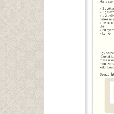
Hány szem
» 3 evőka
» 1 gerez
» 1-2 evők
petrezsel
» 1/4 kiska
chili
» 20 nyers
» kenyér
Egy serpe
rákokat is
rózsaszín
megszór
különböző
Szerző:
Íz