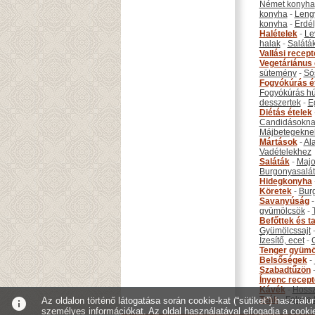
Német konyha
konyha
-
Leng
konyha
-
Erdél
Halételek
-
Le
halak
-
Salátá
Vallási recep
Vegetáriánus 
sütemény
-
Só
Fogyókúrás é
Fogyókúrás hú
desszertek
-
E
Diétás ételek
Candidásokna
Májbetegekne
Mártások
-
Al
Vadételekhez
Saláták
-
Maj
Burgonyasalá
Hidegkonyha
Köretek
-
Bur
Savanyúság
gyümölcsök
-
Befőttek és ta
Gyümölcssajt
Ízesítő, ecet
-
Tenger gyümö
Belsőségek
-
Szabadtűzön
Ínyenc recep
Kávék
-
Hossz
Teák
-
Fekete 
info
Az oldalon történő látogatása során cookie-kat (“sütiket”) használ
személyes információkat. Az oldal használatával elfogadja a cooki