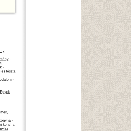
ény
-
emény
-
el
k
-
les tészta
odalom
-
Egyéb
émek,
konyha
-
ai konyha
onyha
-