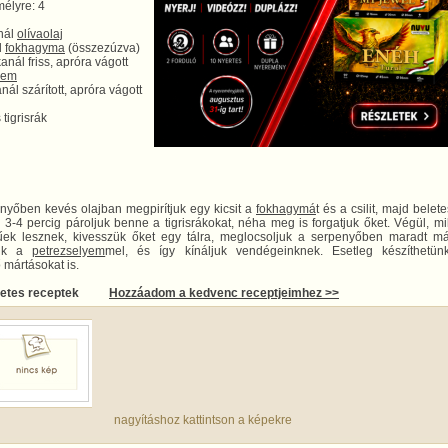
élyre: 4
nál
olívaolaj
d
fokhagyma
(összezúzva)
anál friss, apróra vágott
yem
nál szárított, apróra vágott
 tigrisrák
nyőben kevés olajban megpirítjuk egy kicsit a
fokhagymá
t és a csilit, majd belet
. 3-4 percig pároljuk benne a tigrisrákokat, néha meg is forgatjuk őket. Végül, m
űek lesznek, kivesszük őket egy tálra, meglocsoljuk a serpenyőben maradt már
juk a
petrezselyem
mel, és így kínáljuk vendégeinknek. Esetleg készíthetün
 mártásokat is.
letes receptek
Hozzáadom a kedvenc receptjeimhez >>
nagyításhoz kattintson a képekre