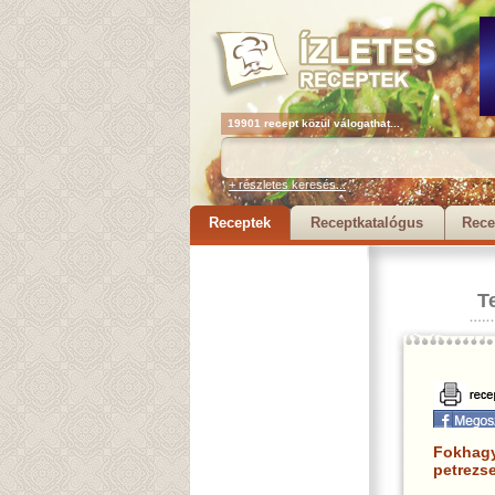
19901 recept közül válogathat...
+ részletes keresés...
Receptek
Receptkatalógus
Rece
T
Fokhagy
petrezs