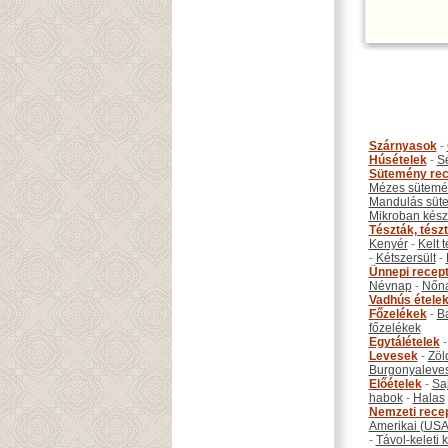
Szárnyasok
-
Húsételek
-
S
Sütemény rec
Mézes sütemé
Mandulás süt
Mikroban készí
Tészták, tész
Kenyér
-
Kelt 
-
Kétszersült
-
Ünnepi recep
Névnap
-
Nőn
Vadhús étele
Főzelékek
-
B
főzelékek
Egytálételek
Levesek
-
Zöl
Burgonyaleve
Előételek
-
Sa
habok
-
Halas
Nemzeti rece
Amerikai (USA
-
Távol-keleti