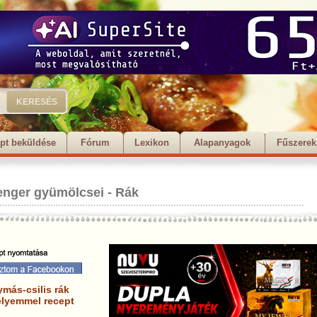
pt beküldése
Fórum
Lexikon
Alapanyagok
Fűszerek
enger gyümölcsei
-
Rák
más-csilis rák
elyemmel recept