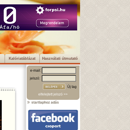
Kalóriatáblázat
Használati útmutató
e-mail:
jelszó:
Új tag
elfelejtett jelszó >>
startlaphoz adás