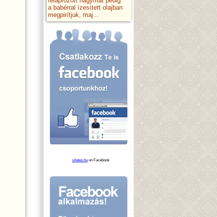
felaprózott hagymát pedig
a babérral ízesített olajban
megpirítjuk, maj...
izletes.hu
on Facebook