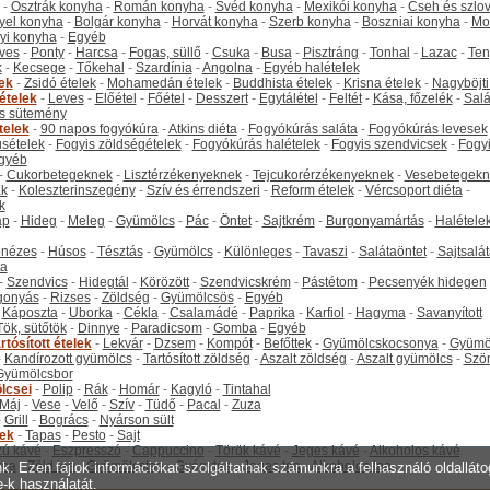
-
Osztrák konyha
-
Román konyha
-
Svéd konyha
-
Mexikói konyha
-
Cseh és szlo
yel konyha
-
Bolgár konyha
-
Horvát konyha
-
Szerb konyha
-
Boszniai konyha
-
Mo
yi konyha
-
Egyéb
ves
-
Ponty
-
Harcsa
-
Fogas, süllő
-
Csuka
-
Busa
-
Pisztráng
-
Tonhal
-
Lazac
-
Ten
k
-
Kecsege
-
Tőkehal
-
Szardínia
-
Angolna
-
Egyéb halételek
tek
-
Zsidó ételek
-
Mohamedán ételek
-
Buddhista ételek
-
Krisna ételek
-
Nagyböjti
ételek
-
Leves
-
Előétel
-
Főétel
-
Desszert
-
Egytálétel
-
Feltét
-
Kása, főzelék
-
Salá
s sütemény
telek
-
90 napos fogyókúra
-
Atkins diéta
-
Fogyókúrás saláta
-
Fogyókúrás levesek
sételek
-
Fogyis zöldségételek
-
Fogyókúrás halételek
-
Fogyis szendvicsek
-
Fogy
gyéb
-
Cukorbetegeknek
-
Lisztérzékenyeknek
-
Tejcukorérzékenyeknek
-
Vesebetegekn
k
-
Koleszterinszegény
-
Szív és érrendszeri
-
Reform ételek
-
Vércsoport diéta
-
k
ap
-
Hideg
-
Meleg
-
Gyümölcs
-
Pác
-
Öntet
-
Sajtkrém
-
Burgonyamártás
-
Halétele
onézes
-
Húsos
-
Tésztás
-
Gyümölcs
-
Különleges
-
Tavaszi
-
Salátaöntet
-
Sajtsalá
ta
-
Szendvics
-
Hidegtál
-
Körözött
-
Szendvicskrém
-
Pástétom
-
Pecsenyék hidegen
gonyás
-
Rizses
-
Zöldség
-
Gyümölcsös
-
Egyéb
-
Káposzta
-
Uborka
-
Cékla
-
Csalamádé
-
Paprika
-
Karfiol
-
Hagyma
-
Savanyított
Tök, sütőtök
-
Dinnye
-
Paradicsom
-
Gomba
-
Egyéb
rtósított ételek
-
Lekvár
-
Dzsem
-
Kompót
-
Befőttek
-
Gyümölcskocsonya
-
Gyümö
-
Kandírozott gyümölcs
-
Tartósított zöldség
-
Aszalt zöldség
-
Aszalt gyümölcs
-
Szö
Gyümölcsbor
lcsei
-
Polip
-
Rák
-
Homár
-
Kagyló
-
Tintahal
Máj
-
Vese
-
Velő
-
Szív
-
Tüdő
-
Pacal
-
Zuza
-
Grill
-
Bogrács
-
Nyárson sült
tek
-
Tapas
-
Pesto
-
Sajt
ú kávé
-
Eszpresszó
-
Cappuccino
-
Török kávé
-
Jeges kávé
-
Alkoholos kávé
tea
-
Zöld tea
-
Gyümölcstea
-
Gyógytea
-
Jeges tea
-
Alkoholos tea
unk. Ezen fájlok információkat szolgáltatnak számunkra a felhasználó oldallát
e-k használatát.