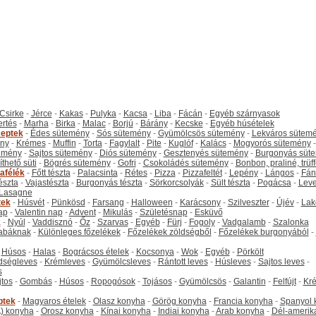
Csirke
-
Jérce
-
Kakas
-
Pulyka
-
Kacsa
-
Liba
-
Fácán
-
Egyéb szárnyasok
ertés
-
Marha
-
Birka
-
Malac
-
Borjú
-
Bárány
-
Kecske
-
Egyéb húsételek
eptek
-
Édes sütemény
-
Sós sütemény
-
Gyümölcsös sütemény
-
Lekváros sütem
ny
-
Krémes
-
Muffin
-
Torta
-
Fagylalt
-
Pite
-
Kuglóf
-
Kalács
-
Mogyorós sütemény
-
emény
-
Sajtos sütemény
-
Diós sütemény
-
Gesztenyés sütemény
-
Burgonyás süt
thető süti
-
Bögrés sütemény
-
Gofri
-
Csokoládés sütemény
-
Bonbon, praliné, trüff
tafélék
-
Főtt tészta
-
Palacsinta
-
Rétes
-
Pizza
-
Pizzafeltét
-
Lepény
-
Lángos
-
Fán
tészta
-
Vajastészta
-
Burgonyás tészta
-
Sörkorcsolyák
-
Sült tészta
-
Pogácsa
-
Leve
Lasagne
tek
-
Húsvét
-
Pünkösd
-
Farsang
-
Halloween
-
Karácsony
-
Szilveszter
-
Újév
-
Lak
ap
-
Valentin nap
-
Advent
-
Mikulás
-
Születésnap
-
Esküvő
k
-
Nyúl
-
Vaddisznó
-
Őz
-
Szarvas
-
Egyéb
-
Fürj
-
Fogoly
-
Vadgalamb
-
Szalonka
abáknak
-
Különleges főzelékek
-
Főzelékek zöldségből
-
Főzelékek burgonyából
-
-
Húsos
-
Halas
-
Bográcsos ételek
-
Kocsonya
-
Wok
-
Egyéb
-
Pörkölt
dségleves
-
Krémleves
-
Gyümölcsleves
-
Rántott leves
-
Húsleves
-
Sajtos leves
-
s
jtos
-
Gombás
-
Húsos
-
Ropogósok
-
Tojásos
-
Gyümölcsös
-
Galantin
-
Felfújt
-
Kr
ptek
-
Magyaros ételek
-
Olasz konyha
-
Görög konyha
-
Francia konyha
-
Spanyol 
) konyha
-
Orosz konyha
-
Kínai konyha
-
Indiai konyha
-
Arab konyha
-
Dél-amerik