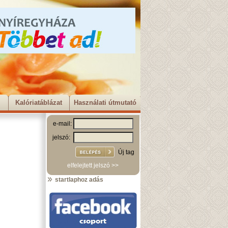
Kalóriatáblázat
Használati útmutató
e-mail:
jelszó:
Új tag
elfelejtett jelszó >>
startlaphoz adás