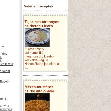
Véletlen receptek
Tejszínes-tárkonyos
csirkeragu leves
ény
-
Elkészítés: A
csirkemellfilét
emény
-
megmossuk, kisebb
el
kockákra vágjuk.
k
-
Hasonlóképp járunk el a
les tészta
r...
odalom
-
Egyéb
Mézes-mustáros
csirke ditalonival
émek,
konyha
-
ai konyha