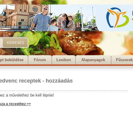
pt beküldése
Fórum
Lexikon
Alapanyagok
Fűszerek
edvenc receptek - hozzáadás
ez a művelethez be kell lépnie!
sza a recepthez >>