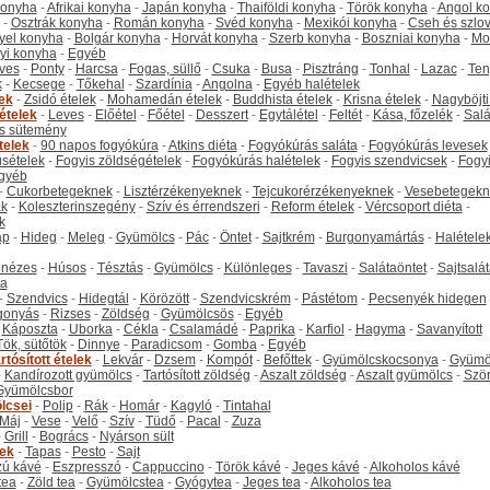
 konyha
-
Afrikai konyha
-
Japán konyha
-
Thaiföldi konyha
-
Török konyha
-
Angol k
-
Osztrák konyha
-
Román konyha
-
Svéd konyha
-
Mexikói konyha
-
Cseh és szlo
yel konyha
-
Bolgár konyha
-
Horvát konyha
-
Szerb konyha
-
Boszniai konyha
-
Mo
yi konyha
-
Egyéb
ves
-
Ponty
-
Harcsa
-
Fogas, süllő
-
Csuka
-
Busa
-
Pisztráng
-
Tonhal
-
Lazac
-
Ten
k
-
Kecsege
-
Tőkehal
-
Szardínia
-
Angolna
-
Egyéb halételek
tek
-
Zsidó ételek
-
Mohamedán ételek
-
Buddhista ételek
-
Krisna ételek
-
Nagyböjti
ételek
-
Leves
-
Előétel
-
Főétel
-
Desszert
-
Egytálétel
-
Feltét
-
Kása, főzelék
-
Salá
s sütemény
telek
-
90 napos fogyókúra
-
Atkins diéta
-
Fogyókúrás saláta
-
Fogyókúrás levesek
sételek
-
Fogyis zöldségételek
-
Fogyókúrás halételek
-
Fogyis szendvicsek
-
Fogy
gyéb
-
Cukorbetegeknek
-
Lisztérzékenyeknek
-
Tejcukorérzékenyeknek
-
Vesebetegekn
k
-
Koleszterinszegény
-
Szív és érrendszeri
-
Reform ételek
-
Vércsoport diéta
-
k
ap
-
Hideg
-
Meleg
-
Gyümölcs
-
Pác
-
Öntet
-
Sajtkrém
-
Burgonyamártás
-
Halétele
onézes
-
Húsos
-
Tésztás
-
Gyümölcs
-
Különleges
-
Tavaszi
-
Salátaöntet
-
Sajtsalá
ta
-
Szendvics
-
Hidegtál
-
Körözött
-
Szendvicskrém
-
Pástétom
-
Pecsenyék hidegen
gonyás
-
Rizses
-
Zöldség
-
Gyümölcsös
-
Egyéb
-
Káposzta
-
Uborka
-
Cékla
-
Csalamádé
-
Paprika
-
Karfiol
-
Hagyma
-
Savanyított
Tök, sütőtök
-
Dinnye
-
Paradicsom
-
Gomba
-
Egyéb
rtósított ételek
-
Lekvár
-
Dzsem
-
Kompót
-
Befőttek
-
Gyümölcskocsonya
-
Gyümö
-
Kandírozott gyümölcs
-
Tartósított zöldség
-
Aszalt zöldség
-
Aszalt gyümölcs
-
Szö
Gyümölcsbor
lcsei
-
Polip
-
Rák
-
Homár
-
Kagyló
-
Tintahal
Máj
-
Vese
-
Velő
-
Szív
-
Tüdő
-
Pacal
-
Zuza
-
Grill
-
Bogrács
-
Nyárson sült
tek
-
Tapas
-
Pesto
-
Sajt
ú kávé
-
Eszpresszó
-
Cappuccino
-
Török kávé
-
Jeges kávé
-
Alkoholos kávé
tea
-
Zöld tea
-
Gyümölcstea
-
Gyógytea
-
Jeges tea
-
Alkoholos tea