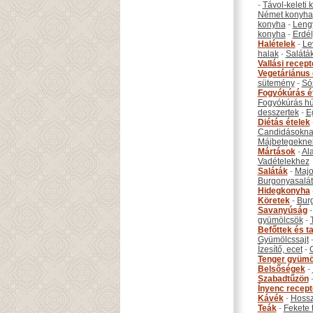
-
Távol-keleti
Német konyha
konyha
-
Leng
konyha
-
Erdél
Halételek
-
Le
halak
-
Salátá
Vallási recep
Vegetáriánus 
sütemény
-
Só
Fogyókúrás é
Fogyókúrás hú
desszertek
-
E
Diétás ételek
Candidásokna
Májbetegekne
Mártások
-
Al
Vadételekhez
Saláták
-
Maj
Burgonyasalá
Hidegkonyha
Köretek
-
Bur
Savanyúság
gyümölcsök
-
Befőttek és ta
Gyümölcssajt
Ízesítő, ecet
-
Tenger gyümö
Belsőségek
-
Szabadtűzön
Ínyenc recep
Kávék
-
Hossz
Teák
-
Fekete 