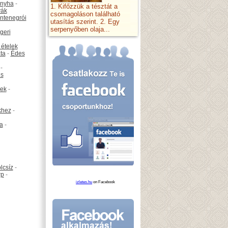
onyha
-
1. Kifőzzük a tésztát a
vák
csomagoláson található
ntenegrói
utasítás szerint. 2. Egy
serpenyőben olaja...
geri
 ételek
ta
-
Édes
-
is
ek
-
khez
-
ta
-
lcsíz
-
rp
-
izletes.hu
on Facebook