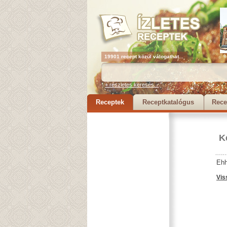
19901 recept közül válogathat...
+ részletes keresés...
Receptek
Receptkatalógus
Rece
K
Ehh
Vis