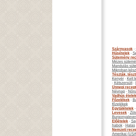
Szárnyasok
-
Húsételek
-
S
Sütemény rec
Mézes sütemé
Mandulás süt
Mikroban készí
Tészták, tész
Kenyér
-
Kelt 
-
Kétszersült
-
Ünnepi recep
Névnap
-
Nőn
Vadhús étele
Főzelékek
-
B
főzelékek
Egytálételek
Levesek
-
Zöl
Burgonyaleve
Előételek
-
Sa
habok
-
Halas
Nemzeti rece
Amerikai (USA