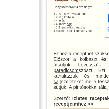
Spanyolország recept
Hány személyre: 4 személyre
» 200 g sovány
szalonna
» 200 g kolbász
» 4
tojás
» 4 szelet
sajt
» 1/2 l
paradicsom
szósz
» 8 szelet pirított kenyérszelet
Ehhez a recepthet szüksé
Először a kolbászt é
átsütjük. Levesszük
paradicsom
szószt. Ezt
kanalazzuk és mind
sajt
szeleteket mellé tess
sütjük. A piritósokkal tálal
Szerző:
Ízletes recepte
receptjeimhez >>