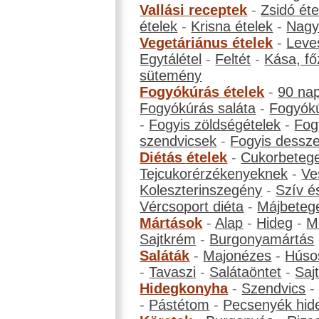
Vallási receptek
-
Zsidó éte
ételek
-
Krisna ételek
-
Nagyb
Vegetáriánus ételek
-
Leve
Egytálétel
-
Feltét
-
Kása, fő
sütemény
Fogyókúrás ételek
-
90 na
Fogyókúrás saláta
-
Fogyókú
-
Fogyis zöldségételek
-
Fog
szendvicsek
-
Fogyis dessze
Diétás ételek
-
Cukorbeteg
Tejcukorérzékenyeknek
-
Ve
Koleszterinszegény
-
Szív é
Vércsoport diéta
-
Májbeteg
Mártások
-
Alap
-
Hideg
-
M
Sajtkrém
-
Burgonyamártás
Saláták
-
Majonézes
-
Húso
-
Tavaszi
-
Salátaöntet
-
Saj
Hidegkonyha
-
Szendvics
-
Pástétom
-
Pecsenyék hid