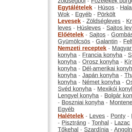
zöldségből
-
Főzelékek burg
Egytálételek
-
Húsos
-
Hala
Wok
-
Egyéb
-
Pörkölt
Levesek
-
Zöldségleves
-
K
leves
-
Húsleves
-
Sajtos le
Előételek
-
Sajtos
-
Gombá
Gyümölcsös
-
Galantin
-
Fel
Nemzeti receptek
-
Magyar
konyha
-
Francia konyha
-
S
konyha
-
Orosz konyha
-
Kí
konyha
-
Dél-amerikai kony
konyha
-
Japán konyha
-
Th
konyha
-
Német konyha
-
Os
Svéd konyha
-
Mexikói kony
Lengyel konyha
-
Bolgár ko
-
Boszniai konyha
-
Montene
Egyéb
Halételek
-
Leves
-
Ponty
-
-
Pisztráng
-
Tonhal
-
Lazac
Tőkehal
-
Szardínia
-
Angol