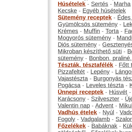
Húsételek
-
Sertés
-
Marha
Kecske
-
Egyéb húsételek
Sütemény receptek
-
Édes
Gyümölcsös sütemény
-
Le
Krémes
-
Muffin
-
Torta
-
Fa
Mogyorós sütemény
-
Mand
Diós sütemény
-
Gesztenyé
Mikroban készíthető süti
-
B
sütemény
-
Bonbon, praliné, 
Tészták, tésztafélék
-
Főtt 
Pizzafeltét
-
Lepény
-
Lángo
Vajastészta
-
Burgonyás tés
Pogácsa
-
Leveles tészta
-
Ünnepi receptek
-
Húsvét
Karácsony
-
Szilveszter
-
Új
Valentin nap
-
Advent
-
Miku
Vadhús ételek
-
Nyúl
-
Vadd
Fogoly
-
Vadgalamb
-
Szalo
Főzelékek
-
Babáknak
-
Kül