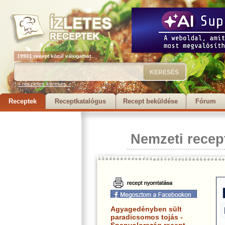
19901 recept közül válogathat...
+ részletes keresés...
Receptek
Receptkatalógus
Recept beküldése
Fórum
Nemzeti recep
Agyagedényben sült
paradicsomos tojás -