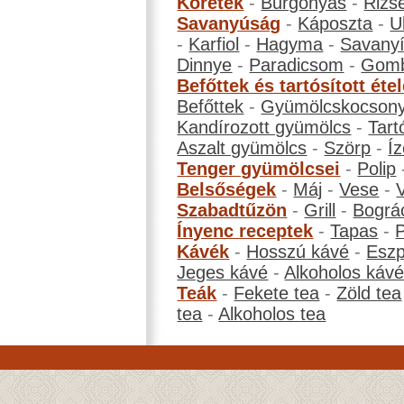
Köretek
-
Burgonyás
-
Rizs
Savanyúság
-
Káposzta
-
U
-
Karfiol
-
Hagyma
-
Savanyí
Dinnye
-
Paradicsom
-
Gom
Befőttek és tartósított éte
Befőttek
-
Gyümölcskocson
Kandírozott gyümölcs
-
Tart
Aszalt gyümölcs
-
Szörp
-
Íz
Tenger gyümölcsei
-
Polip
Belsőségek
-
Máj
-
Vese
-
Szabadtűzön
-
Grill
-
Bográ
Ínyenc receptek
-
Tapas
-
Kávék
-
Hosszú kávé
-
Eszp
Jeges kávé
-
Alkoholos káv
Teák
-
Fekete tea
-
Zöld tea
tea
-
Alkoholos tea