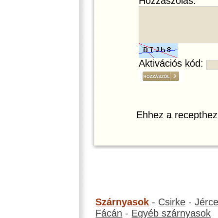
Hozzászólás:
Aktivációs kód:
Ehhez a recepthez
Szárnyasok
-
Csirke
-
Jérc
Fácán
-
Egyéb szárnyasok