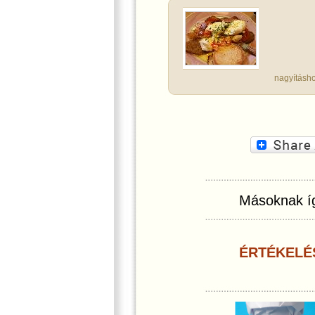
nagyításho
Másoknak íg
ÉRTÉKELÉ