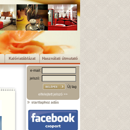
Kalóriatáblázat
Használati útmutató
e-mail:
jelszó:
Új tag
elfelejtett jelszó >>
startlaphoz adás