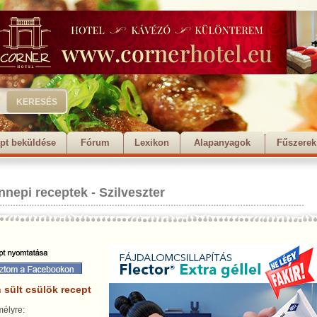
pt beküldése
Fórum
Lexikon
Alapanyagok
Fűszerek
nnepi receptek
-
Szilveszter
 sült csülök recept
élyre: