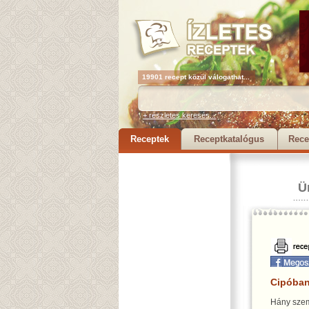
19901 recept közül válogathat...
+ részletes keresés...
Receptek
Receptkatalógus
Rece
Ü
Cipóban
Hány szem