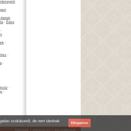
ntenegrói
geri
 ételek
ta
-
Édes
-
is
ek
-
khez
-
ta
-
lcsíz
-
rp
-
ogatási szokásairól, de nem tárolnak
Elfogadom
kapcsolat
|
impresszum
|
jogi nyilatkozat