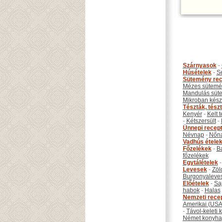
Szárnyasok
-
Húsételek
-
S
Sütemény rec
Mézes sütemé
Mandulás süt
Mikroban készí
Tészták, tész
Kenyér
-
Kelt 
-
Kétszersült
-
Ünnepi recep
Névnap
-
Nőn
Vadhús étele
Főzelékek
-
B
főzelékek
Egytálételek
Levesek
-
Zöl
Burgonyaleve
Előételek
-
Sa
habok
-
Halas
Nemzeti rece
Amerikai (USA
-
Távol-keleti
Német konyha