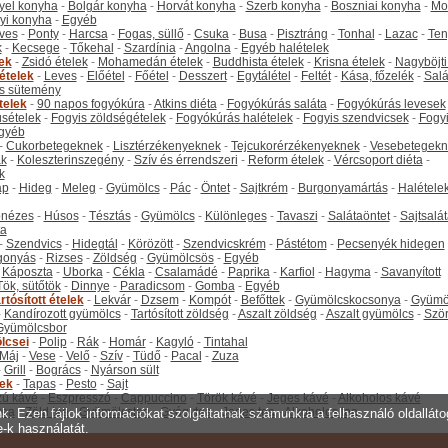
yel konyha
-
Bolgár konyha
-
Horvát konyha
-
Szerb konyha
-
Boszniai konyha
-
Mo
yi konyha
-
Egyéb
ves
-
Ponty
-
Harcsa
-
Fogas, süllő
-
Csuka
-
Busa
-
Pisztráng
-
Tonhal
-
Lazac
-
Ten
k
-
Kecsege
-
Tőkehal
-
Szardínia
-
Angolna
-
Egyéb halételek
tek
-
Zsidó ételek
-
Mohamedán ételek
-
Buddhista ételek
-
Krisna ételek
-
Nagyböjti
ételek
-
Leves
-
Előétel
-
Főétel
-
Desszert
-
Egytálétel
-
Feltét
-
Kása, főzelék
-
Salá
s sütemény
telek
-
90 napos fogyókúra
-
Atkins diéta
-
Fogyókúrás saláta
-
Fogyókúrás levesek
sételek
-
Fogyis zöldségételek
-
Fogyókúrás halételek
-
Fogyis szendvicsek
-
Fogy
gyéb
-
Cukorbetegeknek
-
Lisztérzékenyeknek
-
Tejcukorérzékenyeknek
-
Vesebetegekn
k
-
Koleszterinszegény
-
Szív és érrendszeri
-
Reform ételek
-
Vércsoport diéta
-
k
ap
-
Hideg
-
Meleg
-
Gyümölcs
-
Pác
-
Öntet
-
Sajtkrém
-
Burgonyamártás
-
Halétele
onézes
-
Húsos
-
Tésztás
-
Gyümölcs
-
Különleges
-
Tavaszi
-
Salátaöntet
-
Sajtsalá
ta
-
Szendvics
-
Hidegtál
-
Körözött
-
Szendvicskrém
-
Pástétom
-
Pecsenyék hidegen
gonyás
-
Rizses
-
Zöldség
-
Gyümölcsös
-
Egyéb
-
Káposzta
-
Uborka
-
Cékla
-
Csalamádé
-
Paprika
-
Karfiol
-
Hagyma
-
Savanyított
Tök, sütőtök
-
Dinnye
-
Paradicsom
-
Gomba
-
Egyéb
rtósított ételek
-
Lekvár
-
Dzsem
-
Kompót
-
Befőttek
-
Gyümölcskocsonya
-
Gyümö
-
Kandírozott gyümölcs
-
Tartósított zöldség
-
Aszalt zöldség
-
Aszalt gyümölcs
-
Szö
Gyümölcsbor
lcsei
-
Polip
-
Rák
-
Homár
-
Kagyló
-
Tintahal
Máj
-
Vese
-
Velő
-
Szív
-
Tüdő
-
Pacal
-
Zuza
-
Grill
-
Bogrács
-
Nyárson sült
tek
-
Tapas
-
Pesto
-
Sajt
ú kávé
-
Eszpresszó
-
Cappuccino
-
Török kávé
-
Jeges kávé
-
Alkoholos kávé
tea
-
Zöld tea
-
Gyümölcstea
-
Gyógytea
-
Jeges tea
-
Alkoholos tea
unk. Ezen fájlok információkat szolgáltatnak számunkra a felhasználó oldallát
e-k használatát.