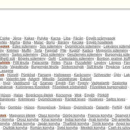
Csirke
-
Jérce
-
Kakas
-
Pulyka
-
Kacsa
-
Liba
-
Fácán
-
Egyéb szárnyasok
ertés
-
Marha
-
Birka
-
Malac
-
Borjú
-
Bárány
-
Kecske
-
Egyéb húsételek
eptek
-
Édes sütemény
-
Sós sütemény
-
Gyümölcsös sütemény
-
Lekváros sütem
ny
-
Krémes
-
Muffin
-
Torta
-
Fagylalt
-
Pite
-
Kuglóf
-
Kalács
-
Mogyorós sütemény
-
emény
-
Sajtos sütemény
-
Diós sütemény
-
Gesztenyés sütemény
-
Burgonyás süt
thető süti
-
Bögrés sütemény
-
Gofri
-
Csokoládés sütemény
-
Bonbon, praliné, trüff
tafélék
-
Főtt tészta
-
Palacsinta
-
Rétes
-
Pizza
-
Pizzafeltét
-
Lepény
-
Lángos
-
Fán
tészta
-
Vajastészta
-
Burgonyás tészta
-
Sörkorcsolyák
-
Sült tészta
-
Pogácsa
-
Leve
Lasagne
tek
-
Húsvét
-
Pünkösd
-
Farsang
-
Halloween
-
Karácsony
-
Szilveszter
-
Újév
-
Lak
ap
-
Valentin nap
-
Advent
-
Mikulás
-
Születésnap
-
Esküvő
k
-
Nyúl
-
Vaddisznó
-
Őz
-
Szarvas
-
Egyéb
-
Fürj
-
Fogoly
-
Vadgalamb
-
Szalonka
abáknak
-
Különleges főzelékek
-
Főzelékek zöldségből
-
Főzelékek burgonyából
-
-
Húsos
-
Halas
-
Bográcsos ételek
-
Kocsonya
-
Wok
-
Egyéb
-
Pörkölt
dségleves
-
Krémleves
-
Gyümölcsleves
-
Rántott leves
-
Húsleves
-
Sajtos leves
-
s
jtos
-
Gombás
-
Húsos
-
Ropogósok
-
Tojásos
-
Gyümölcsös
-
Galantin
-
Felfújt
-
Kr
ptek
-
Magyaros ételek
-
Olasz konyha
-
Görög konyha
-
Francia konyha
-
Spanyol 
) konyha
-
Orosz konyha
-
Kínai konyha
-
Indiai konyha
-
Arab konyha
-
Dél-amerik
 konyha
-
Afrikai konyha
-
Japán konyha
-
Thaiföldi konyha
-
Török konyha
-
Angol k
-
Osztrák konyha
-
Román konyha
-
Svéd konyha
-
Mexikói konyha
-
Cseh és szlo