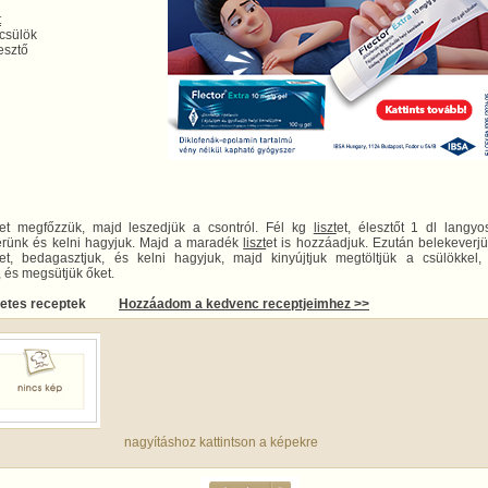
t
 csülök
esztő
et megfőzzük, majd leszedjük a csontról. Fél kg
liszt
et, élesztőt 1 dl langy
rünk és kelni hagyjuk. Majd a maradék
liszt
et is hozzáadjuk. Ezután belekeverj
et, bedagasztjuk, és kelni hagyjuk, majd kinyújtjuk megtöltjük a csülökkel, 
 és megsütjük őket.
letes receptek
Hozzáadom a kedvenc receptjeimhez >>
nagyításhoz kattintson a képekre