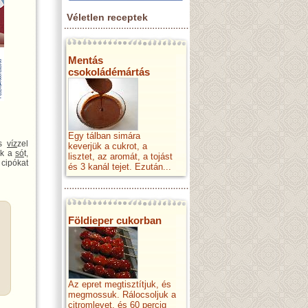
Véletlen receptek
Mentás
csokoládémártás
Egy tálban simára
os
víz
zel
keverjük a cukrot, a
ük a
só
t,
lisztet, az aromát, a tojást
cipókat
és 3 kanál tejet. Ezután...
Földieper cukorban
Az epret megtisztítjuk, és
megmossuk. Rálocsoljuk a
citromlevet, és 60 percig