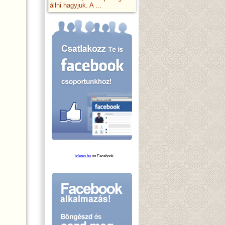
állni hagyjuk. A ...
izletes.hu
on Facebook