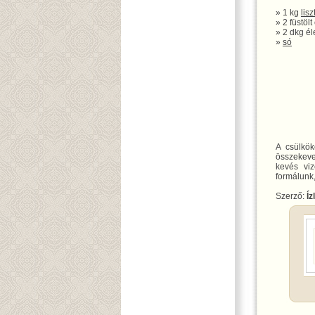
» 1 kg
lisz
» 2 füstölt
» 2 dkg él
»
só
A csülkök
összekeve
kevés viz
formálunk,
Szerző:
Íz