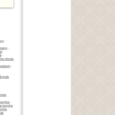
ény
-
emény
-
el
k
-
les tészta
odalom
-
Egyéb
émek,
konyha
-
ai konyha
onyha
-
vák