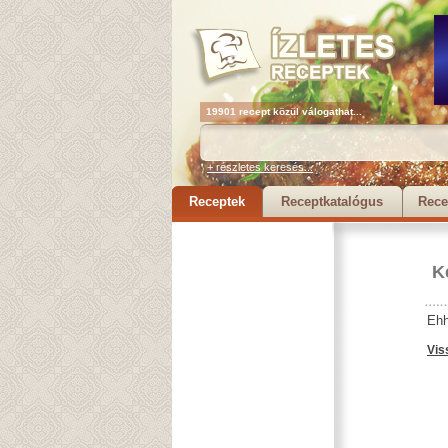
19901 recept közül válogathat...
+ részletes keresés...
Receptek
Receptkatalógus
Rece
K
Ehh
Vis