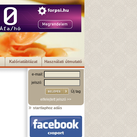
Kalóriatáblázat
Használati útmutató
e-mail:
jelszó:
Új tag
elfelejtett jelszó >>
startlaphoz adás