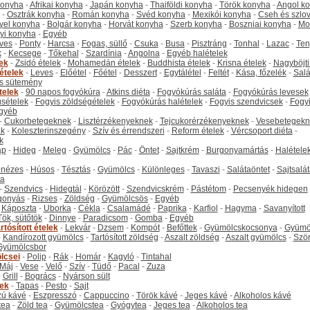
 konyha
-
Afrikai konyha
-
Japán konyha
-
Thaiföldi konyha
-
Török konyha
-
Angol k
-
Osztrák konyha
-
Román konyha
-
Svéd konyha
-
Mexikói konyha
-
Cseh és szlo
yel konyha
-
Bolgár konyha
-
Horvát konyha
-
Szerb konyha
-
Boszniai konyha
-
Mo
yi konyha
-
Egyéb
ves
-
Ponty
-
Harcsa
-
Fogas, süllő
-
Csuka
-
Busa
-
Pisztráng
-
Tonhal
-
Lazac
-
Ten
k
-
Kecsege
-
Tőkehal
-
Szardínia
-
Angolna
-
Egyéb halételek
tek
-
Zsidó ételek
-
Mohamedán ételek
-
Buddhista ételek
-
Krisna ételek
-
Nagyböjti
ételek
-
Leves
-
Előétel
-
Főétel
-
Desszert
-
Egytálétel
-
Feltét
-
Kása, főzelék
-
Salá
s sütemény
telek
-
90 napos fogyókúra
-
Atkins diéta
-
Fogyókúrás saláta
-
Fogyókúrás levesek
sételek
-
Fogyis zöldségételek
-
Fogyókúrás halételek
-
Fogyis szendvicsek
-
Fogy
gyéb
-
Cukorbetegeknek
-
Lisztérzékenyeknek
-
Tejcukorérzékenyeknek
-
Vesebetegekn
k
-
Koleszterinszegény
-
Szív és érrendszeri
-
Reform ételek
-
Vércsoport diéta
-
k
ap
-
Hideg
-
Meleg
-
Gyümölcs
-
Pác
-
Öntet
-
Sajtkrém
-
Burgonyamártás
-
Halétele
onézes
-
Húsos
-
Tésztás
-
Gyümölcs
-
Különleges
-
Tavaszi
-
Salátaöntet
-
Sajtsalá
ta
-
Szendvics
-
Hidegtál
-
Körözött
-
Szendvicskrém
-
Pástétom
-
Pecsenyék hidegen
gonyás
-
Rizses
-
Zöldség
-
Gyümölcsös
-
Egyéb
-
Káposzta
-
Uborka
-
Cékla
-
Csalamádé
-
Paprika
-
Karfiol
-
Hagyma
-
Savanyított
Tök, sütőtök
-
Dinnye
-
Paradicsom
-
Gomba
-
Egyéb
rtósított ételek
-
Lekvár
-
Dzsem
-
Kompót
-
Befőttek
-
Gyümölcskocsonya
-
Gyümö
-
Kandírozott gyümölcs
-
Tartósított zöldség
-
Aszalt zöldség
-
Aszalt gyümölcs
-
Szö
Gyümölcsbor
lcsei
-
Polip
-
Rák
-
Homár
-
Kagyló
-
Tintahal
Máj
-
Vese
-
Velő
-
Szív
-
Tüdő
-
Pacal
-
Zuza
-
Grill
-
Bogrács
-
Nyárson sült
tek
-
Tapas
-
Pesto
-
Sajt
ú kávé
-
Eszpresszó
-
Cappuccino
-
Török kávé
-
Jeges kávé
-
Alkoholos kávé
tea
-
Zöld tea
-
Gyümölcstea
-
Gyógytea
-
Jeges tea
-
Alkoholos tea