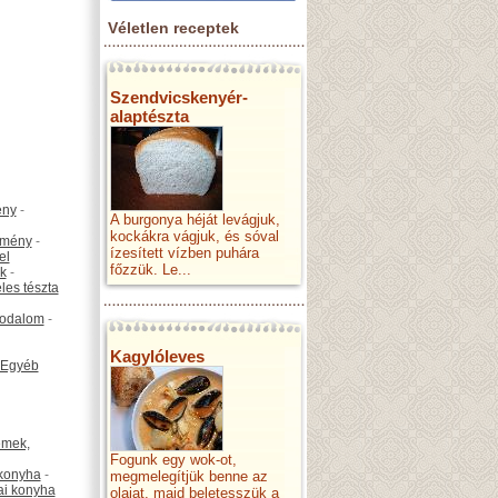
Véletlen receptek
Szendvicskenyér-
alaptészta
ény
-
A burgonya héját levágjuk,
kockákra vágjuk, és sóval
emény
-
ízesített vízben puhára
el
főzzük. Le...
k
-
les tészta
odalom
-
Kagylóleves
Egyéb
émek,
Fogunk egy wok-ot,
konyha
-
megmelegítjük benne az
ai konyha
olajat, majd beletesszük a