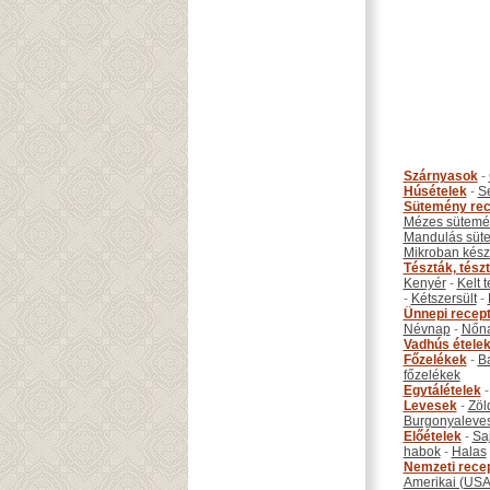
Szárnyasok
-
Húsételek
-
S
Sütemény rec
Mézes sütemé
Mandulás süt
Mikroban készí
Tészták, tész
Kenyér
-
Kelt 
-
Kétszersült
-
Ünnepi recep
Névnap
-
Nőn
Vadhús étele
Főzelékek
-
B
főzelékek
Egytálételek
Levesek
-
Zöl
Burgonyaleve
Előételek
-
Sa
habok
-
Halas
Nemzeti rece
Amerikai (USA