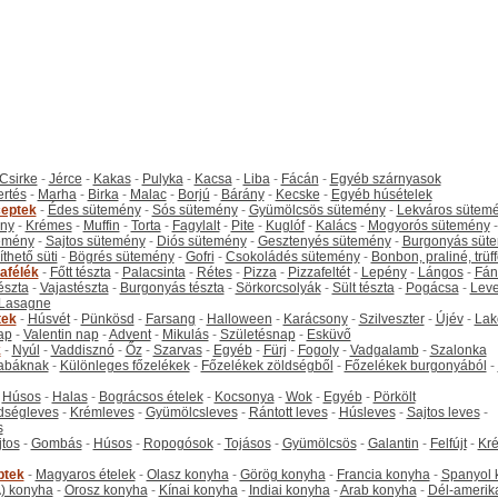
Csirke
-
Jérce
-
Kakas
-
Pulyka
-
Kacsa
-
Liba
-
Fácán
-
Egyéb szárnyasok
ertés
-
Marha
-
Birka
-
Malac
-
Borjú
-
Bárány
-
Kecske
-
Egyéb húsételek
eptek
-
Édes sütemény
-
Sós sütemény
-
Gyümölcsös sütemény
-
Lekváros sütem
ny
-
Krémes
-
Muffin
-
Torta
-
Fagylalt
-
Pite
-
Kuglóf
-
Kalács
-
Mogyorós sütemény
-
emény
-
Sajtos sütemény
-
Diós sütemény
-
Gesztenyés sütemény
-
Burgonyás süt
thető süti
-
Bögrés sütemény
-
Gofri
-
Csokoládés sütemény
-
Bonbon, praliné, trüff
tafélék
-
Főtt tészta
-
Palacsinta
-
Rétes
-
Pizza
-
Pizzafeltét
-
Lepény
-
Lángos
-
Fán
tészta
-
Vajastészta
-
Burgonyás tészta
-
Sörkorcsolyák
-
Sült tészta
-
Pogácsa
-
Leve
Lasagne
tek
-
Húsvét
-
Pünkösd
-
Farsang
-
Halloween
-
Karácsony
-
Szilveszter
-
Újév
-
Lak
ap
-
Valentin nap
-
Advent
-
Mikulás
-
Születésnap
-
Esküvő
k
-
Nyúl
-
Vaddisznó
-
Őz
-
Szarvas
-
Egyéb
-
Fürj
-
Fogoly
-
Vadgalamb
-
Szalonka
abáknak
-
Különleges főzelékek
-
Főzelékek zöldségből
-
Főzelékek burgonyából
-
-
Húsos
-
Halas
-
Bográcsos ételek
-
Kocsonya
-
Wok
-
Egyéb
-
Pörkölt
dségleves
-
Krémleves
-
Gyümölcsleves
-
Rántott leves
-
Húsleves
-
Sajtos leves
-
s
jtos
-
Gombás
-
Húsos
-
Ropogósok
-
Tojásos
-
Gyümölcsös
-
Galantin
-
Felfújt
-
Kr
ptek
-
Magyaros ételek
-
Olasz konyha
-
Görög konyha
-
Francia konyha
-
Spanyol 
) konyha
-
Orosz konyha
-
Kínai konyha
-
Indiai konyha
-
Arab konyha
-
Dél-amerik