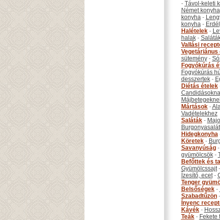
-
Távol-keleti
Német konyha
konyha
-
Leng
konyha
-
Erdél
Halételek
-
Le
halak
-
Salátá
Vallási recep
Vegetáriánus 
sütemény
-
Só
Fogyókúrás é
Fogyókúrás hú
desszertek
-
E
Diétás ételek
Candidásokna
Májbetegekne
Mártások
-
Al
Vadételekhez
Saláták
-
Maj
Burgonyasalá
Hidegkonyha
Köretek
-
Bur
Savanyúság
gyümölcsök
-
Befőttek és ta
Gyümölcssajt
Ízesítő, ecet
-
Tenger gyümö
Belsőségek
-
Szabadtűzön
Ínyenc recep
Kávék
-
Hossz
Teák
-
Fekete 