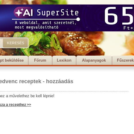
pt beküldése
Fórum
Lexikon
Alapanyagok
Fűszerek
edvenc receptek - hozzáadás
ez a művelethez be kell lépnie!
sza a recepthez >>