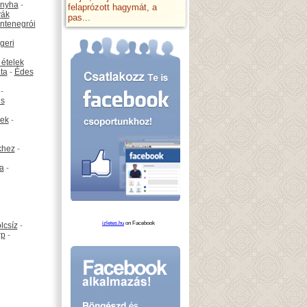
onyha
-
felaprózott hagymát, a
vák
pas...
ntenegrói
geri
 ételek
ta
-
Édes
-
is
ek
-
khez
-
ta
-
izletes.hu
on Facebook
lcsíz
-
rp
-