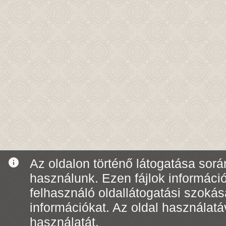
info
Az oldalon történő látogatása során
használunk. Ezen fájlok informáci
felhasználó oldallátogatási szoká
információkat. Az oldal használatá
használatát.