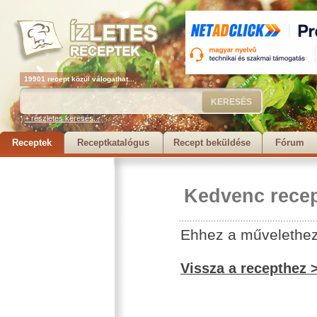
19901 recept közül válogathat...
+ részletes keresés...
Receptek
Receptkatalógus
Recept beküldése
Fórum
Kedvenc recep
Ehhez a művelethez 
Vissza a recepthez 