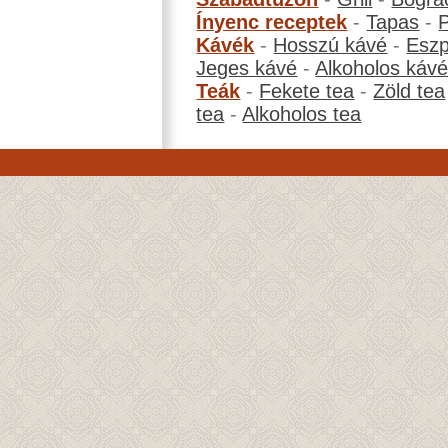
Ínyenc receptek
-
Tapas
-
Kávék
-
Hosszú kávé
-
Eszp
Jeges kávé
-
Alkoholos káv
Teák
-
Fekete tea
-
Zöld tea
tea
-
Alkoholos tea