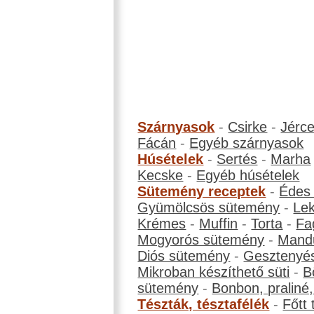
Szárnyasok
-
Csirke
-
Jérc
Fácán
-
Egyéb szárnyasok
Húsételek
-
Sertés
-
Marha
Kecske
-
Egyéb húsételek
Sütemény receptek
-
Édes
Gyümölcsös sütemény
-
Le
Krémes
-
Muffin
-
Torta
-
Fa
Mogyorós sütemény
-
Mand
Diós sütemény
-
Gesztenyé
Mikroban készíthető süti
-
B
sütemény
-
Bonbon, praliné, 
Tészták, tésztafélék
-
Főtt 