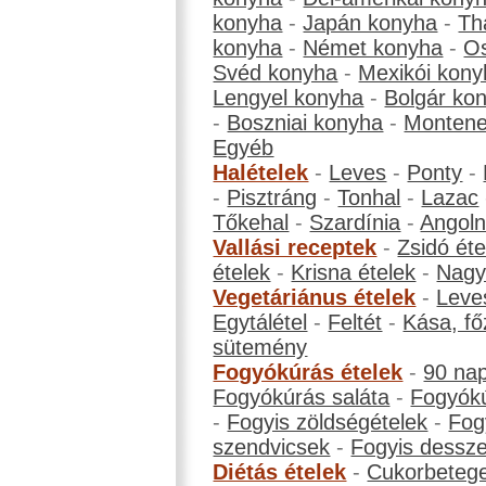
konyha
-
Japán konyha
-
Th
konyha
-
Német konyha
-
Os
Svéd konyha
-
Mexikói kony
Lengyel konyha
-
Bolgár ko
-
Boszniai konyha
-
Montene
Egyéb
Halételek
-
Leves
-
Ponty
-
-
Pisztráng
-
Tonhal
-
Lazac
Tőkehal
-
Szardínia
-
Angol
Vallási receptek
-
Zsidó éte
ételek
-
Krisna ételek
-
Nagyb
Vegetáriánus ételek
-
Leve
Egytálétel
-
Feltét
-
Kása, fő
sütemény
Fogyókúrás ételek
-
90 na
Fogyókúrás saláta
-
Fogyókú
-
Fogyis zöldségételek
-
Fog
szendvicsek
-
Fogyis dessze
Diétás ételek
-
Cukorbeteg