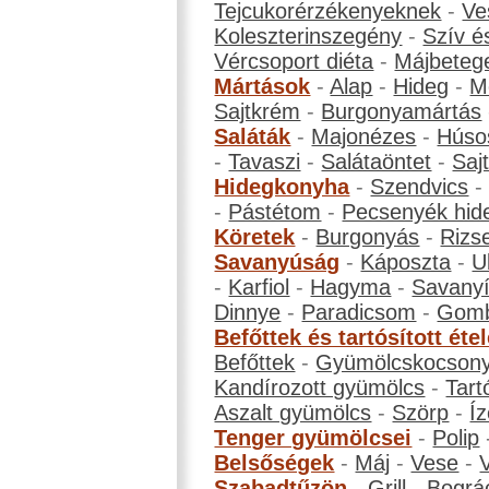
Tejcukorérzékenyeknek
-
Ve
Koleszterinszegény
-
Szív é
Vércsoport diéta
-
Májbeteg
Mártások
-
Alap
-
Hideg
-
M
Sajtkrém
-
Burgonyamártás
Saláták
-
Majonézes
-
Húso
-
Tavaszi
-
Salátaöntet
-
Saj
Hidegkonyha
-
Szendvics
-
Pástétom
-
Pecsenyék hid
Köretek
-
Burgonyás
-
Rizs
Savanyúság
-
Káposzta
-
U
-
Karfiol
-
Hagyma
-
Savanyí
Dinnye
-
Paradicsom
-
Gom
Befőttek és tartósított éte
Befőttek
-
Gyümölcskocson
Kandírozott gyümölcs
-
Tart
Aszalt gyümölcs
-
Szörp
-
Íz
Tenger gyümölcsei
-
Polip
Belsőségek
-
Máj
-
Vese
-
Szabadtűzön
-
Grill
-
Bográ