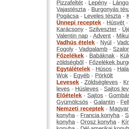
Pizzafeltét
-
Lepény
-
Lángo
Vajastészta
-
Burgonyás tés
Pogácsa
-
Leveles tészta
-
Ünnepi receptek
-
Húsvét
Karácsony
-
Szilveszter
-
Új
Valentin nap
-
Advent
-
Miku
Vadhús ételek
-
Nyúl
-
Vadd
Fogoly
-
Vadgalamb
-
Szalo
Főzelékek
-
Babáknak
-
Kül
zöldségből
-
Főzelékek burg
Egytálételek
-
Húsos
-
Hala
Wok
-
Egyéb
-
Pörkölt
Levesek
-
Zöldségleves
-
K
leves
-
Húsleves
-
Sajtos le
Előételek
-
Sajtos
-
Gombá
Gyümölcsös
-
Galantin
-
Fel
Nemzeti receptek
-
Magyar
konyha
-
Francia konyha
-
S
konyha
-
Orosz konyha
-
Kí
konyha
-
Dél-amerikai kony