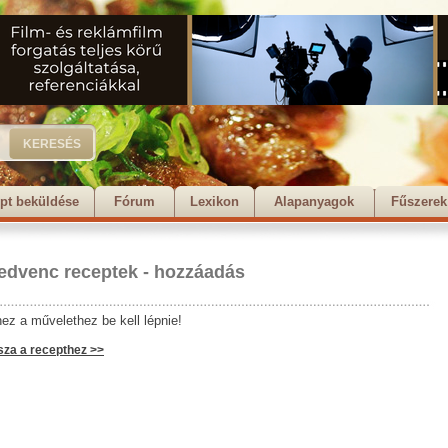
pt beküldése
Fórum
Lexikon
Alapanyagok
Fűszerek
edvenc receptek - hozzáadás
ez a művelethez be kell lépnie!
sza a recepthez >>