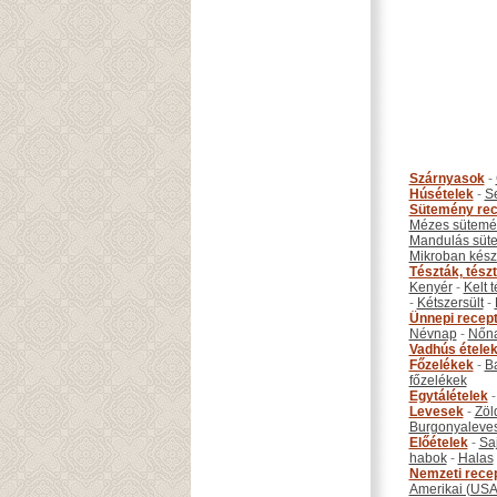
Szárnyasok
-
Húsételek
-
S
Sütemény rec
Mézes sütemé
Mandulás süt
Mikroban készí
Tészták, tész
Kenyér
-
Kelt 
-
Kétszersült
-
Ünnepi recep
Névnap
-
Nőn
Vadhús étele
Főzelékek
-
B
főzelékek
Egytálételek
Levesek
-
Zöl
Burgonyaleve
Előételek
-
Sa
habok
-
Halas
Nemzeti rece
Amerikai (USA