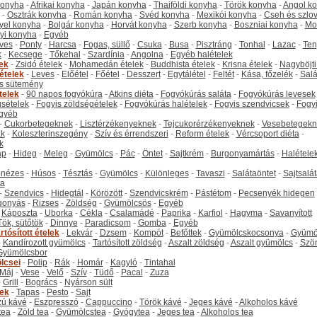
 konyha
-
Afrikai konyha
-
Japán konyha
-
Thaiföldi konyha
-
Török konyha
-
Angol k
-
Osztrák konyha
-
Román konyha
-
Svéd konyha
-
Mexikói konyha
-
Cseh és szlo
yel konyha
-
Bolgár konyha
-
Horvát konyha
-
Szerb konyha
-
Boszniai konyha
-
Mo
yi konyha
-
Egyéb
ves
-
Ponty
-
Harcsa
-
Fogas, süllő
-
Csuka
-
Busa
-
Pisztráng
-
Tonhal
-
Lazac
-
Ten
k
-
Kecsege
-
Tőkehal
-
Szardínia
-
Angolna
-
Egyéb halételek
tek
-
Zsidó ételek
-
Mohamedán ételek
-
Buddhista ételek
-
Krisna ételek
-
Nagyböjti
ételek
-
Leves
-
Előétel
-
Főétel
-
Desszert
-
Egytálétel
-
Feltét
-
Kása, főzelék
-
Salá
s sütemény
telek
-
90 napos fogyókúra
-
Atkins diéta
-
Fogyókúrás saláta
-
Fogyókúrás levesek
sételek
-
Fogyis zöldségételek
-
Fogyókúrás halételek
-
Fogyis szendvicsek
-
Fogy
gyéb
-
Cukorbetegeknek
-
Lisztérzékenyeknek
-
Tejcukorérzékenyeknek
-
Vesebetegekn
k
-
Koleszterinszegény
-
Szív és érrendszeri
-
Reform ételek
-
Vércsoport diéta
-
k
ap
-
Hideg
-
Meleg
-
Gyümölcs
-
Pác
-
Öntet
-
Sajtkrém
-
Burgonyamártás
-
Halétele
onézes
-
Húsos
-
Tésztás
-
Gyümölcs
-
Különleges
-
Tavaszi
-
Salátaöntet
-
Sajtsalá
ta
-
Szendvics
-
Hidegtál
-
Körözött
-
Szendvicskrém
-
Pástétom
-
Pecsenyék hidegen
gonyás
-
Rizses
-
Zöldség
-
Gyümölcsös
-
Egyéb
-
Káposzta
-
Uborka
-
Cékla
-
Csalamádé
-
Paprika
-
Karfiol
-
Hagyma
-
Savanyított
Tök, sütőtök
-
Dinnye
-
Paradicsom
-
Gomba
-
Egyéb
rtósított ételek
-
Lekvár
-
Dzsem
-
Kompót
-
Befőttek
-
Gyümölcskocsonya
-
Gyümö
-
Kandírozott gyümölcs
-
Tartósított zöldség
-
Aszalt zöldség
-
Aszalt gyümölcs
-
Szö
Gyümölcsbor
lcsei
-
Polip
-
Rák
-
Homár
-
Kagyló
-
Tintahal
Máj
-
Vese
-
Velő
-
Szív
-
Tüdő
-
Pacal
-
Zuza
-
Grill
-
Bogrács
-
Nyárson sült
tek
-
Tapas
-
Pesto
-
Sajt
ú kávé
-
Eszpresszó
-
Cappuccino
-
Török kávé
-
Jeges kávé
-
Alkoholos kávé
tea
-
Zöld tea
-
Gyümölcstea
-
Gyógytea
-
Jeges tea
-
Alkoholos tea