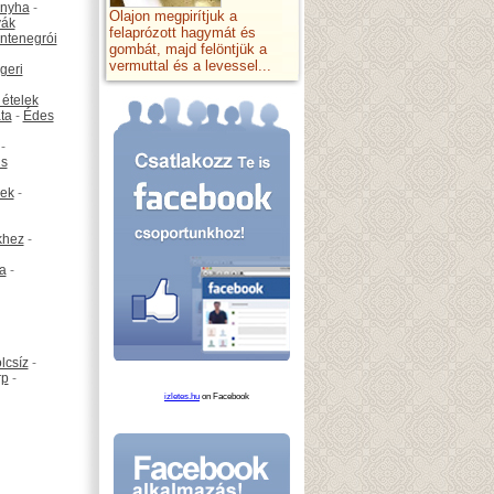
onyha
-
Olajon megpirítjuk a
vák
felaprózott hagymát és
ntenegrói
gombát, majd felöntjük a
vermuttal és a levessel...
geri
 ételek
ta
-
Édes
-
is
ek
-
khez
-
ta
-
lcsíz
-
rp
-
izletes.hu
on Facebook