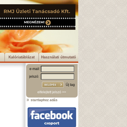
Kalóriatáblázat
Használati útmutató
e-mail:
jelszó:
Új tag
elfelejtett jelszó >>
startlaphoz adás