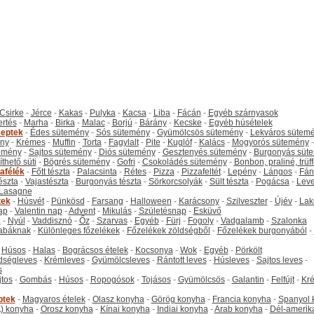
Csirke
-
Jérce
-
Kakas
-
Pulyka
-
Kacsa
-
Liba
-
Fácán
-
Egyéb szárnyasok
ertés
-
Marha
-
Birka
-
Malac
-
Borjú
-
Bárány
-
Kecske
-
Egyéb húsételek
eptek
-
Édes sütemény
-
Sós sütemény
-
Gyümölcsös sütemény
-
Lekváros sütem
ny
-
Krémes
-
Muffin
-
Torta
-
Fagylalt
-
Pite
-
Kuglóf
-
Kalács
-
Mogyorós sütemény
-
emény
-
Sajtos sütemény
-
Diós sütemény
-
Gesztenyés sütemény
-
Burgonyás süt
thető süti
-
Bögrés sütemény
-
Gofri
-
Csokoládés sütemény
-
Bonbon, praliné, trüff
tafélék
-
Főtt tészta
-
Palacsinta
-
Rétes
-
Pizza
-
Pizzafeltét
-
Lepény
-
Lángos
-
Fán
tészta
-
Vajastészta
-
Burgonyás tészta
-
Sörkorcsolyák
-
Sült tészta
-
Pogácsa
-
Leve
Lasagne
tek
-
Húsvét
-
Pünkösd
-
Farsang
-
Halloween
-
Karácsony
-
Szilveszter
-
Újév
-
Lak
ap
-
Valentin nap
-
Advent
-
Mikulás
-
Születésnap
-
Esküvő
k
-
Nyúl
-
Vaddisznó
-
Őz
-
Szarvas
-
Egyéb
-
Fürj
-
Fogoly
-
Vadgalamb
-
Szalonka
abáknak
-
Különleges főzelékek
-
Főzelékek zöldségből
-
Főzelékek burgonyából
-
-
Húsos
-
Halas
-
Bográcsos ételek
-
Kocsonya
-
Wok
-
Egyéb
-
Pörkölt
dségleves
-
Krémleves
-
Gyümölcsleves
-
Rántott leves
-
Húsleves
-
Sajtos leves
-
s
jtos
-
Gombás
-
Húsos
-
Ropogósok
-
Tojásos
-
Gyümölcsös
-
Galantin
-
Felfújt
-
Kr
ptek
-
Magyaros ételek
-
Olasz konyha
-
Görög konyha
-
Francia konyha
-
Spanyol 
) konyha
-
Orosz konyha
-
Kínai konyha
-
Indiai konyha
-
Arab konyha
-
Dél-amerik