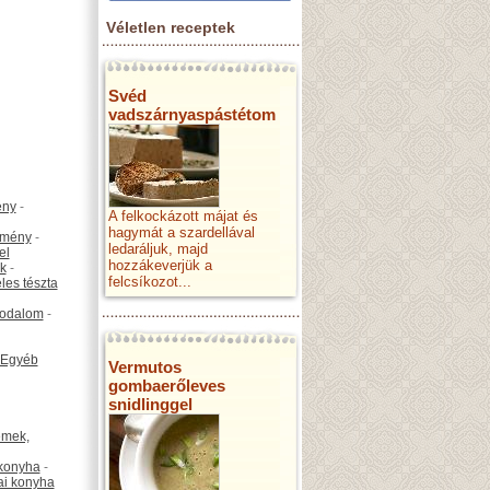
Véletlen receptek
Svéd
vadszárnyaspástétom
ény
-
A felkockázott májat és
hagymát a szardellával
emény
-
ledaráljuk, majd
el
hozzákeverjük a
k
-
felcsíkozot...
les tészta
odalom
-
Egyéb
Vermutos
gombaerőleves
snidlinggel
émek,
konyha
-
ai konyha