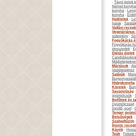
-
Távol-keleti
Német konyha
konyha
-
Leng
konyha
-
Erdél
Halételek
-
Le
halak
-
Salátá
Vallási recep
Vegetáriánus 
sütemény
-
Só
Fogyókúrás é
Fogyókúrás hú
desszertek
-
E
Diétás ételek
Candidásokna
Májbetegekne
Mártások
-
Al
Vadételekhez
Saláták
-
Maj
Burgonyasalá
Hidegkonyha
Köretek
-
Bur
Savanyúság
gyümölcsök
-
Befőttek és ta
Gyümölcssajt
Ízesítő, ecet
-
Tenger gyümö
Belsőségek
-
Szabadtűzön
Ínyenc recep
Kávék
-
Hossz
Teák
-
Fekete 