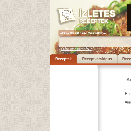
19901 recept közül válogathat...
+ részletes keresés...
Receptek
Receptkatalógus
Rece
K
Ehh
Vis