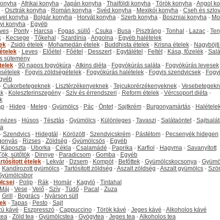
 konyha
-
Afrikai konyha
-
Japán konyha
-
Thaiföldi konyha
-
Török konyha
-
Angol k
-
Osztrák konyha
-
Román konyha
-
Svéd konyha
-
Mexikói konyha
-
Cseh és szlo
yel konyha
-
Bolgár konyha
-
Horvát konyha
-
Szerb konyha
-
Boszniai konyha
-
Mo
yi konyha
-
Egyéb
ves
-
Ponty
-
Harcsa
-
Fogas, süllő
-
Csuka
-
Busa
-
Pisztráng
-
Tonhal
-
Lazac
-
Ten
k
-
Kecsege
-
Tőkehal
-
Szardínia
-
Angolna
-
Egyéb halételek
tek
-
Zsidó ételek
-
Mohamedán ételek
-
Buddhista ételek
-
Krisna ételek
-
Nagyböjti
ételek
-
Leves
-
Előétel
-
Főétel
-
Desszert
-
Egytálétel
-
Feltét
-
Kása, főzelék
-
Salá
s sütemény
telek
-
90 napos fogyókúra
-
Atkins diéta
-
Fogyókúrás saláta
-
Fogyókúrás levesek
sételek
-
Fogyis zöldségételek
-
Fogyókúrás halételek
-
Fogyis szendvicsek
-
Fogy
gyéb
-
Cukorbetegeknek
-
Lisztérzékenyeknek
-
Tejcukorérzékenyeknek
-
Vesebetegekn
k
-
Koleszterinszegény
-
Szív és érrendszeri
-
Reform ételek
-
Vércsoport diéta
-
k
ap
-
Hideg
-
Meleg
-
Gyümölcs
-
Pác
-
Öntet
-
Sajtkrém
-
Burgonyamártás
-
Halétele
onézes
-
Húsos
-
Tésztás
-
Gyümölcs
-
Különleges
-
Tavaszi
-
Salátaöntet
-
Sajtsalá
ta
-
Szendvics
-
Hidegtál
-
Körözött
-
Szendvicskrém
-
Pástétom
-
Pecsenyék hidegen
gonyás
-
Rizses
-
Zöldség
-
Gyümölcsös
-
Egyéb
-
Káposzta
-
Uborka
-
Cékla
-
Csalamádé
-
Paprika
-
Karfiol
-
Hagyma
-
Savanyított
Tök, sütőtök
-
Dinnye
-
Paradicsom
-
Gomba
-
Egyéb
rtósított ételek
-
Lekvár
-
Dzsem
-
Kompót
-
Befőttek
-
Gyümölcskocsonya
-
Gyümö
-
Kandírozott gyümölcs
-
Tartósított zöldség
-
Aszalt zöldség
-
Aszalt gyümölcs
-
Szö
Gyümölcsbor
lcsei
-
Polip
-
Rák
-
Homár
-
Kagyló
-
Tintahal
Máj
-
Vese
-
Velő
-
Szív
-
Tüdő
-
Pacal
-
Zuza
-
Grill
-
Bogrács
-
Nyárson sült
tek
-
Tapas
-
Pesto
-
Sajt
ú kávé
-
Eszpresszó
-
Cappuccino
-
Török kávé
-
Jeges kávé
-
Alkoholos kávé
tea
-
Zöld tea
-
Gyümölcstea
-
Gyógytea
-
Jeges tea
-
Alkoholos tea