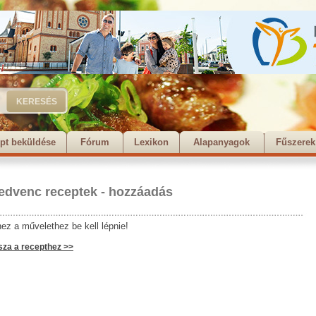
pt beküldése
Fórum
Lexikon
Alapanyagok
Fűszerek
edvenc receptek - hozzáadás
ez a művelethez be kell lépnie!
sza a recepthez >>