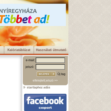
Kalóriatáblázat
Használati útmutató
e-mail:
jelszó:
Új tag
elfelejtett jelszó >>
startlaphoz adás