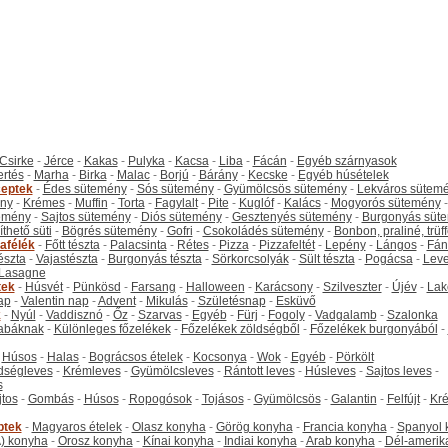
Csirke
-
Jérce
-
Kakas
-
Pulyka
-
Kacsa
-
Liba
-
Fácán
-
Egyéb szárnyasok
ertés
-
Marha
-
Birka
-
Malac
-
Borjú
-
Bárány
-
Kecske
-
Egyéb húsételek
eptek
-
Édes sütemény
-
Sós sütemény
-
Gyümölcsös sütemény
-
Lekváros sütem
ny
-
Krémes
-
Muffin
-
Torta
-
Fagylalt
-
Pite
-
Kuglóf
-
Kalács
-
Mogyorós sütemény
-
emény
-
Sajtos sütemény
-
Diós sütemény
-
Gesztenyés sütemény
-
Burgonyás süt
thető süti
-
Bögrés sütemény
-
Gofri
-
Csokoládés sütemény
-
Bonbon, praliné, trüff
tafélék
-
Főtt tészta
-
Palacsinta
-
Rétes
-
Pizza
-
Pizzafeltét
-
Lepény
-
Lángos
-
Fán
tészta
-
Vajastészta
-
Burgonyás tészta
-
Sörkorcsolyák
-
Sült tészta
-
Pogácsa
-
Leve
Lasagne
tek
-
Húsvét
-
Pünkösd
-
Farsang
-
Halloween
-
Karácsony
-
Szilveszter
-
Újév
-
Lak
ap
-
Valentin nap
-
Advent
-
Mikulás
-
Születésnap
-
Esküvő
k
-
Nyúl
-
Vaddisznó
-
Őz
-
Szarvas
-
Egyéb
-
Fürj
-
Fogoly
-
Vadgalamb
-
Szalonka
abáknak
-
Különleges főzelékek
-
Főzelékek zöldségből
-
Főzelékek burgonyából
-
-
Húsos
-
Halas
-
Bográcsos ételek
-
Kocsonya
-
Wok
-
Egyéb
-
Pörkölt
dségleves
-
Krémleves
-
Gyümölcsleves
-
Rántott leves
-
Húsleves
-
Sajtos leves
-
s
jtos
-
Gombás
-
Húsos
-
Ropogósok
-
Tojásos
-
Gyümölcsös
-
Galantin
-
Felfújt
-
Kr
ptek
-
Magyaros ételek
-
Olasz konyha
-
Görög konyha
-
Francia konyha
-
Spanyol 
) konyha
-
Orosz konyha
-
Kínai konyha
-
Indiai konyha
-
Arab konyha
-
Dél-amerik