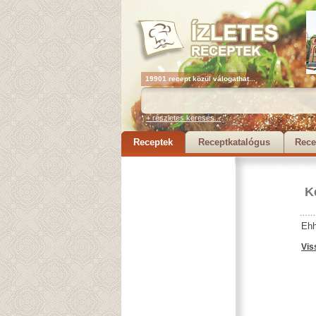
19901 recept közül válogathat...
+ részletes keresés...
Receptek
Receptkatalógus
Rece
K
Ehh
Vis