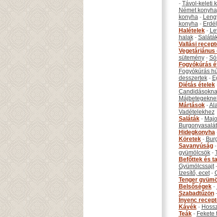
-
Távol-keleti
Német konyha
konyha
-
Leng
konyha
-
Erdél
Halételek
-
Le
halak
-
Salátá
Vallási recep
Vegetáriánus 
sütemény
-
Só
Fogyókúrás é
Fogyókúrás hú
desszertek
-
E
Diétás ételek
Candidásokna
Májbetegekne
Mártások
-
Al
Vadételekhez
Saláták
-
Maj
Burgonyasalá
Hidegkonyha
Köretek
-
Bur
Savanyúság
gyümölcsök
-
Befőttek és ta
Gyümölcssajt
Ízesítő, ecet
-
Tenger gyümö
Belsőségek
-
Szabadtűzön
Ínyenc recep
Kávék
-
Hossz
Teák
-
Fekete 