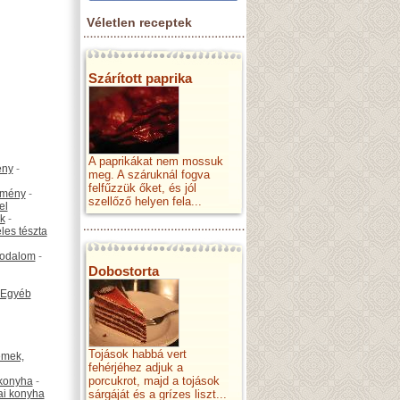
Véletlen receptek
Szárított paprika
A paprikákat nem mossuk
ény
-
meg. A száruknál fogva
felfűzzük őket, és jól
emény
-
szellőző helyen fela...
el
k
-
les tészta
odalom
-
Dobostorta
Egyéb
Tojások habbá vert
émek,
fehérjéhez adjuk a
porcukrot, majd a tojások
konyha
-
ai konyha
sárgáját és a grízes liszt...