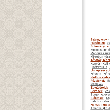
Szárnyasok
-
Húsételek
-
S
Sütemény rec
Mézes sütemé
Mandulás süt
Mikroban készí
Tészták, tész
Kenyér
-
Kelt 
-
Kétszersült
-
Ünnepi recep
Névnap
-
Nőn
Vadhús étele
Főzelékek
-
B
főzelékek
Egytálételek
Levesek
-
Zöl
Burgonyaleve
Előételek
-
Sa
habok
-
Halas
Nemzeti rece
Amerikai (USA