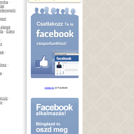
onyha
-
vák
ntenegrói
geri
 ételek
ta
-
Édes
-
is
ek
-
khez
-
ta
-
izletes.hu
on Facebook
lcsíz
-
rp
-