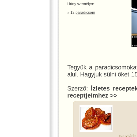
Hány személyre:
» 12
paradicsom
Tegyük a
paradicsom
oka
alul. Hagyjuk sülni őket 1
Szerző:
Ízletes recepte
receptjeimhez >>
nagyításho