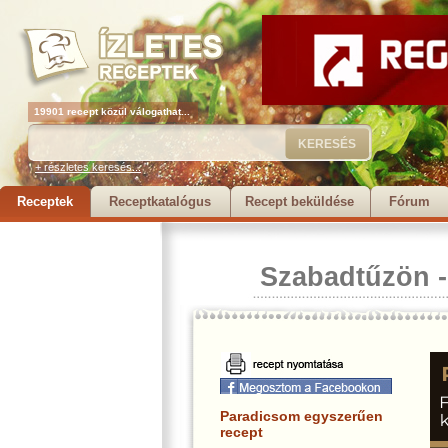
19901 recept közül válogathat...
+ részletes keresés...
Receptek
Receptkatalógus
Recept beküldése
Fórum
Szabadtűzön
Paradicsom egyszerűen
recept