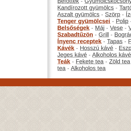
Befőttek
-
Gyümölcskocson
Kandírozott gyümölcs
-
Tart
Aszalt gyümölcs
-
Szörp
-
Íz
Tenger gyümölcsei
-
Polip
Belsőségek
-
Máj
-
Vese
-
Szabadtűzön
-
Grill
-
Bográ
Ínyenc receptek
-
Tapas
-
Kávék
-
Hosszú kávé
-
Eszp
Jeges kávé
-
Alkoholos káv
Teák
-
Fekete tea
-
Zöld tea
tea
-
Alkoholos tea