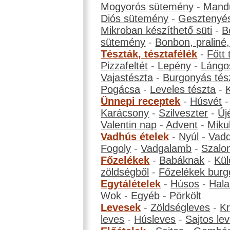
Mogyorós sütemény
-
Mand
Diós sütemény
-
Gesztenyé
Mikroban készíthető süti
-
B
sütemény
-
Bonbon, praliné, 
Tészták, tésztafélék
-
Főtt 
Pizzafeltét
-
Lepény
-
Lángo
Vajastészta
-
Burgonyás tés
Pogácsa
-
Leveles tészta
-
Ünnepi receptek
-
Húsvét
Karácsony
-
Szilveszter
-
Új
Valentin nap
-
Advent
-
Miku
Vadhús ételek
-
Nyúl
-
Vadd
Fogoly
-
Vadgalamb
-
Szalo
Főzelékek
-
Babáknak
-
Kül
zöldségből
-
Főzelékek burg
Egytálételek
-
Húsos
-
Hala
Wok
-
Egyéb
-
Pörkölt
Levesek
-
Zöldségleves
-
K
leves
-
Húsleves
-
Sajtos le