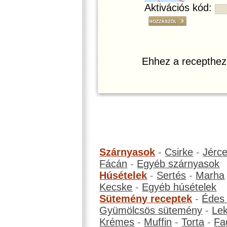
Aktivációs kód:
Ehhez a recepthez
Szárnyasok
-
Csirke
-
Jérc
Fácán
-
Egyéb szárnyasok
Húsételek
-
Sertés
-
Marha
Kecske
-
Egyéb húsételek
Sütemény receptek
-
Édes
Gyümölcsös sütemény
-
Le
Krémes
-
Muffin
-
Torta
-
Fa