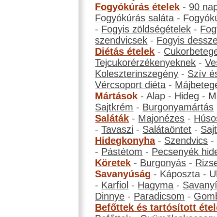
Fogyókúrás ételek
-
90 na
Fogyókúrás saláta
-
Fogyókú
-
Fogyis zöldségételek
-
Fog
szendvicsek
-
Fogyis dessze
Diétás ételek
-
Cukorbeteg
Tejcukorérzékenyeknek
-
Ve
Koleszterinszegény
-
Szív é
Vércsoport diéta
-
Májbeteg
Mártások
-
Alap
-
Hideg
-
M
Sajtkrém
-
Burgonyamártás
Saláták
-
Majonézes
-
Húso
-
Tavaszi
-
Salátaöntet
-
Saj
Hidegkonyha
-
Szendvics
-
Pástétom
-
Pecsenyék hid
Köretek
-
Burgonyás
-
Rizs
Savanyúság
-
Káposzta
-
U
-
Karfiol
-
Hagyma
-
Savanyí
Dinnye
-
Paradicsom
-
Gom
Befőttek és tartósított éte