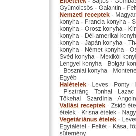
Előételek
-
Sajtos
-
Gombá
Gyümölcsös
-
Galantin
-
Fel
Nemzeti receptek
-
Magyar
konyha
-
Francia konyha
-
S
konyha
-
Orosz konyha
-
Kí
konyha
-
Dél-amerikai kony
konyha
-
Japán konyha
-
Th
konyha
-
Német konyha
-
Os
Svéd konyha
-
Mexikói kony
Lengyel konyha
-
Bolgár ko
-
Boszniai konyha
-
Montene
Egyéb
Halételek
-
Leves
-
Ponty
-
-
Pisztráng
-
Tonhal
-
Lazac
Tőkehal
-
Szardínia
-
Angol
Vallási receptek
-
Zsidó éte
ételek
-
Krisna ételek
-
Nagyb
Vegetáriánus ételek
-
Leve
Egytálétel
-
Feltét
-
Kása, fő
sütemény