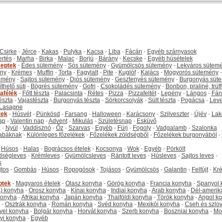
Csirke
-
Jérce
-
Kakas
-
Pulyka
-
Kacsa
-
Liba
-
Fácán
-
Egyéb szárnyasok
ertés
-
Marha
-
Birka
-
Malac
-
Borjú
-
Bárány
-
Kecske
-
Egyéb húsételek
eptek
-
Édes sütemény
-
Sós sütemény
-
Gyümölcsös sütemény
-
Lekváros sütem
ny
-
Krémes
-
Muffin
-
Torta
-
Fagylalt
-
Pite
-
Kuglóf
-
Kalács
-
Mogyorós sütemény
-
emény
-
Sajtos sütemény
-
Diós sütemény
-
Gesztenyés sütemény
-
Burgonyás süt
thető süti
-
Bögrés sütemény
-
Gofri
-
Csokoládés sütemény
-
Bonbon, praliné, trüff
tafélék
-
Főtt tészta
-
Palacsinta
-
Rétes
-
Pizza
-
Pizzafeltét
-
Lepény
-
Lángos
-
Fán
tészta
-
Vajastészta
-
Burgonyás tészta
-
Sörkorcsolyák
-
Sült tészta
-
Pogácsa
-
Leve
Lasagne
tek
-
Húsvét
-
Pünkösd
-
Farsang
-
Halloween
-
Karácsony
-
Szilveszter
-
Újév
-
Lak
ap
-
Valentin nap
-
Advent
-
Mikulás
-
Születésnap
-
Esküvő
k
-
Nyúl
-
Vaddisznó
-
Őz
-
Szarvas
-
Egyéb
-
Fürj
-
Fogoly
-
Vadgalamb
-
Szalonka
abáknak
-
Különleges főzelékek
-
Főzelékek zöldségből
-
Főzelékek burgonyából
-
-
Húsos
-
Halas
-
Bográcsos ételek
-
Kocsonya
-
Wok
-
Egyéb
-
Pörkölt
dségleves
-
Krémleves
-
Gyümölcsleves
-
Rántott leves
-
Húsleves
-
Sajtos leves
-
s
jtos
-
Gombás
-
Húsos
-
Ropogósok
-
Tojásos
-
Gyümölcsös
-
Galantin
-
Felfújt
-
Kr
ptek
-
Magyaros ételek
-
Olasz konyha
-
Görög konyha
-
Francia konyha
-
Spanyol 
) konyha
-
Orosz konyha
-
Kínai konyha
-
Indiai konyha
-
Arab konyha
-
Dél-amerik
 konyha
-
Afrikai konyha
-
Japán konyha
-
Thaiföldi konyha
-
Török konyha
-
Angol k
-
Osztrák konyha
-
Román konyha
-
Svéd konyha
-
Mexikói konyha
-
Cseh és szlo
yel konyha
-
Bolgár konyha
-
Horvát konyha
-
Szerb konyha
-
Boszniai konyha
-
Mo
yi konyha
-
Egyéb