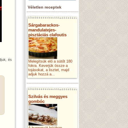
Véletlen receptek
Sárgabarackos-
mandulatejes-
pisztáciás clafoutis
tjuk, és
Melegítsük elő a sütőt 180
fokra. Keverjük össze a
tojásokat, a lisztet, majd
adjuk hozzá a...
Szilvás és meggyes
gombóc
A burgonyát héjában