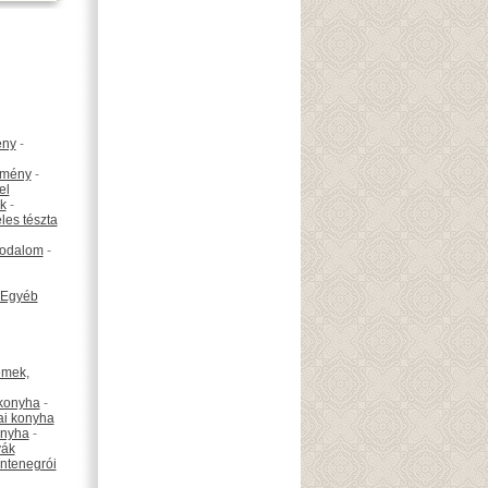
ény
-
emény
-
el
k
-
les tészta
odalom
-
Egyéb
émek,
konyha
-
ai konyha
onyha
-
vák
ntenegrói