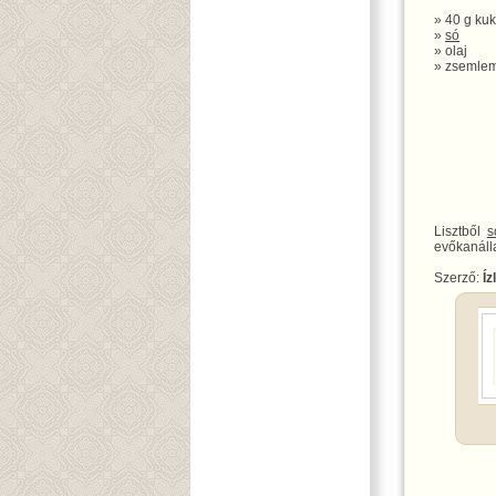
» 40 g kuk
»
só
» olaj
» zsemle
Lisztből
s
evőkanáll
Szerző:
Íz