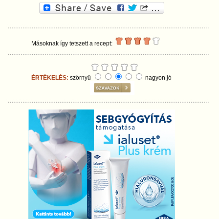
Másoknak így tetszett a recept:
ÉRTÉKELÉS:
szörnyű
nagyon jó