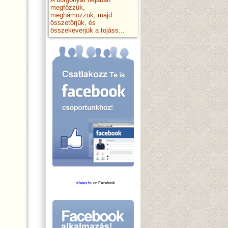
megfőzzük,
meghámozzuk, majd
összetörjük, és
összekeverjük a tojáss...
izletes.hu
on Facebook