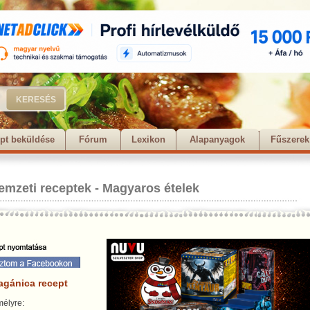
pt beküldése
Fórum
Lexikon
Alapanyagok
Fűszerek
emzeti receptek
-
Magyaros ételek
agánica recept
élyre: