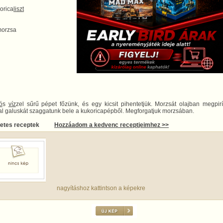
orica
liszt
morzsa
ó
s
víz
zel sűrű pépet főzünk, és egy kicsit pihentetjük. Morzsát olajban megpirí
al galuskát szaggatunk bele a kukoricapépből. Megforgatjuk morzsában.
letes receptek
Hozzáadom a kedvenc receptjeimhez >>
nagyításhoz kattintson a képekre