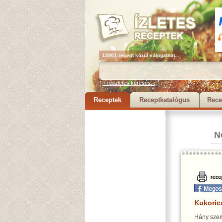
19901 recept közül válogathat...
+ részletes keresés...
Receptek
Receptkatalógus
Rece
N
Kukoric
Hány szem