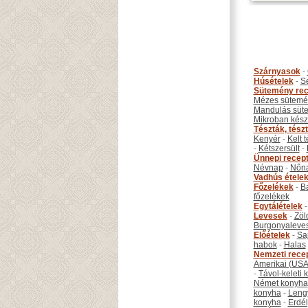
Szárnyasok
-
Húsételek
-
S
Sütemény rec
Mézes sütemé
Mandulás süt
Mikroban készí
Tészták, tész
Kenyér
-
Kelt 
-
Kétszersült
-
Ünnepi recep
Névnap
-
Nőn
Vadhús étele
Főzelékek
-
B
főzelékek
Egytálételek
Levesek
-
Zöl
Burgonyaleve
Előételek
-
Sa
habok
-
Halas
Nemzeti rece
Amerikai (USA
-
Távol-keleti
Német konyha
konyha
-
Leng
konyha
-
Erdél