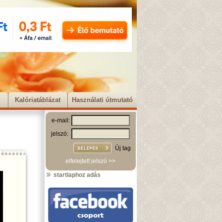
Kalóriatáblázat
Használati útmutató
e-mail:
jelszó:
Új tag
elfelejtett jelszó >>
startlaphoz adás