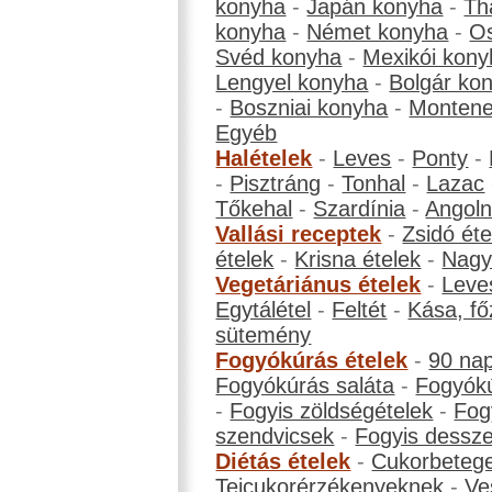
konyha
-
Japán konyha
-
Th
konyha
-
Német konyha
-
Os
Svéd konyha
-
Mexikói kony
Lengyel konyha
-
Bolgár ko
-
Boszniai konyha
-
Montene
Egyéb
Halételek
-
Leves
-
Ponty
-
-
Pisztráng
-
Tonhal
-
Lazac
Tőkehal
-
Szardínia
-
Angol
Vallási receptek
-
Zsidó éte
ételek
-
Krisna ételek
-
Nagyb
Vegetáriánus ételek
-
Leve
Egytálétel
-
Feltét
-
Kása, fő
sütemény
Fogyókúrás ételek
-
90 na
Fogyókúrás saláta
-
Fogyókú
-
Fogyis zöldségételek
-
Fog
szendvicsek
-
Fogyis dessze
Diétás ételek
-
Cukorbeteg
Tejcukorérzékenyeknek
-
Ve