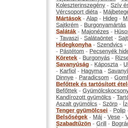
Koleszterinszegény
-
Szív é
Vércsoport diéta
-
Májbeteg
Mártások
-
Alap
-
Hideg
-
M
Sajtkrém
-
Burgonyamártás
Saláták
-
Majonézes
-
Húso
-
Tavaszi
-
Salátaöntet
-
Saj
Hidegkonyha
-
Szendvics
-
Pástétom
-
Pecsenyék hid
Köretek
-
Burgonyás
-
Rizs
Savanyúság
-
Káposzta
-
U
-
Karfiol
-
Hagyma
-
Savanyí
Dinnye
-
Paradicsom
-
Gom
Befőttek és tartósított éte
Befőttek
-
Gyümölcskocson
Kandírozott gyümölcs
-
Tart
Aszalt gyümölcs
-
Szörp
-
Íz
Tenger gyümölcsei
-
Polip
Belsőségek
-
Máj
-
Vese
-
Szabadtűzön
-
Grill
-
Bográ