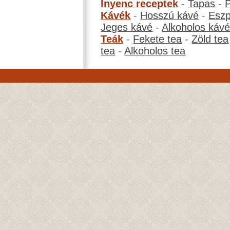
Ínyenc receptek
-
Tapas
-
Kávék
-
Hosszú kávé
-
Eszp
Jeges kávé
-
Alkoholos káv
Teák
-
Fekete tea
-
Zöld tea
tea
-
Alkoholos tea