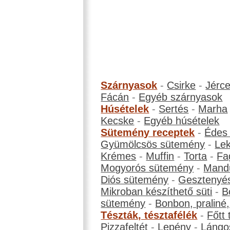
Szárnyasok
-
Csirke
-
Jérc
Fácán
-
Egyéb szárnyasok
Húsételek
-
Sertés
-
Marha
Kecske
-
Egyéb húsételek
Sütemény receptek
-
Édes
Gyümölcsös sütemény
-
Le
Krémes
-
Muffin
-
Torta
-
Fa
Mogyorós sütemény
-
Mand
Diós sütemény
-
Gesztenyé
Mikroban készíthető süti
-
B
sütemény
-
Bonbon, praliné, 
Tészták, tésztafélék
-
Főtt 
Pizzafeltét
-
Lepény
-
Lángo