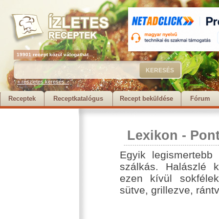
19901 recept közül válogathat...
+ részletes keresés...
Receptek
Receptkatalógus
Recept beküldése
Fórum
Lexikon
-
Pon
Egyik legismertebb
szálkás. Halászlé 
ezen kívül sokfélek
sütve, grillezve, ránt