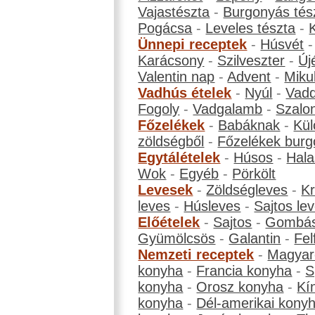
Vajastészta
-
Burgonyás tés
Pogácsa
-
Leveles tészta
-
Ünnepi receptek
-
Húsvét
Karácsony
-
Szilveszter
-
Új
Valentin nap
-
Advent
-
Miku
Vadhús ételek
-
Nyúl
-
Vadd
Fogoly
-
Vadgalamb
-
Szalo
Főzelékek
-
Babáknak
-
Kül
zöldségből
-
Főzelékek burg
Egytálételek
-
Húsos
-
Hala
Wok
-
Egyéb
-
Pörkölt
Levesek
-
Zöldségleves
-
K
leves
-
Húsleves
-
Sajtos le
Előételek
-
Sajtos
-
Gombá
Gyümölcsös
-
Galantin
-
Fel
Nemzeti receptek
-
Magyar
konyha
-
Francia konyha
-
S
konyha
-
Orosz konyha
-
Kí
konyha
-
Dél-amerikai kony