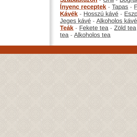
Ínyenc receptek
-
Tapas
-
Kávék
-
Hosszú kávé
-
Eszp
Jeges kávé
-
Alkoholos káv
Teák
-
Fekete tea
-
Zöld tea
tea
-
Alkoholos tea