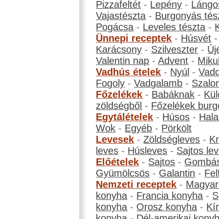
Pizzafeltét
-
Lepény
-
Lángo
Vajastészta
-
Burgonyás tés
Pogácsa
-
Leveles tészta
-
Ünnepi receptek
-
Húsvét
Karácsony
-
Szilveszter
-
Új
Valentin nap
-
Advent
-
Miku
Vadhús ételek
-
Nyúl
-
Vadd
Fogoly
-
Vadgalamb
-
Szalo
Főzelékek
-
Babáknak
-
Kül
zöldségből
-
Főzelékek burg
Egytálételek
-
Húsos
-
Hala
Wok
-
Egyéb
-
Pörkölt
Levesek
-
Zöldségleves
-
K
leves
-
Húsleves
-
Sajtos le
Előételek
-
Sajtos
-
Gombá
Gyümölcsös
-
Galantin
-
Fel
Nemzeti receptek
-
Magyar
konyha
-
Francia konyha
-
S
konyha
-
Orosz konyha
-
Kí
konyha
-
Dél-amerikai kony