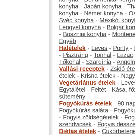
konyha
-
Japán konyha
-
Th
konyha
-
Német konyha
-
Os
Svéd konyha
-
Mexikói kony
Lengyel konyha
-
Bolgár ko
-
Boszniai konyha
-
Montene
Egyéb
Halételek
-
Leves
-
Ponty
-
-
Pisztráng
-
Tonhal
-
Lazac
Tőkehal
-
Szardínia
-
Angol
Vallási receptek
-
Zsidó éte
ételek
-
Krisna ételek
-
Nagyb
Vegetáriánus ételek
-
Leve
Egytálétel
-
Feltét
-
Kása, fő
sütemény
Fogyókúrás ételek
-
90 na
Fogyókúrás saláta
-
Fogyókú
-
Fogyis zöldségételek
-
Fog
szendvicsek
-
Fogyis dessze
Diétás ételek
-
Cukorbeteg