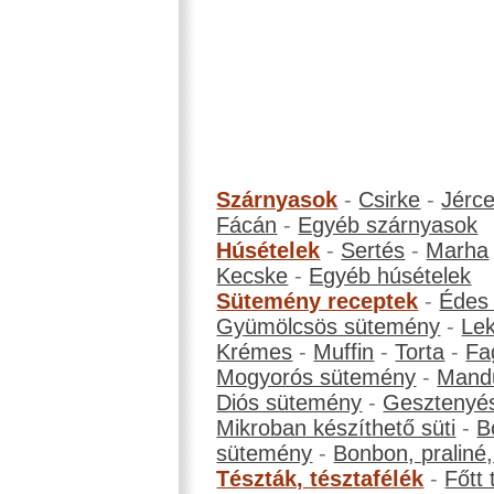
Szárnyasok
-
Csirke
-
Jérc
Fácán
-
Egyéb szárnyasok
Húsételek
-
Sertés
-
Marha
Kecske
-
Egyéb húsételek
Sütemény receptek
-
Édes
Gyümölcsös sütemény
-
Le
Krémes
-
Muffin
-
Torta
-
Fa
Mogyorós sütemény
-
Mand
Diós sütemény
-
Gesztenyé
Mikroban készíthető süti
-
B
sütemény
-
Bonbon, praliné, 
Tészták, tésztafélék
-
Főtt 