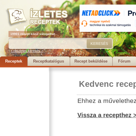
19901 recept közül válogathat...
+ részletes keresés...
Receptek
Receptkatalógus
Recept beküldése
Fórum
Kedvenc recep
Ehhez a művelethez 
Vissza a recepthez 