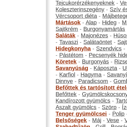
Tejcukorérzékenyeknek
-
Ve
Koleszterinszegény
-
Szív é
Vércsoport diéta
-
Májbeteg
Mártások
-
Alap
-
Hideg
-
M
Sajtkrém
-
Burgonyamártás
Saláták
-
Majonézes
-
Húso
-
Tavaszi
-
Salátaöntet
-
Saj
Hidegkonyha
-
Szendvics
-
Pástétom
-
Pecsenyék hid
Köretek
-
Burgonyás
-
Rizs
Savanyúság
-
Káposzta
-
U
-
Karfiol
-
Hagyma
-
Savanyí
Dinnye
-
Paradicsom
-
Gom
Befőttek és tartósított éte
Befőttek
-
Gyümölcskocson
Kandírozott gyümölcs
-
Tart
Aszalt gyümölcs
-
Szörp
-
Íz
Tenger gyümölcsei
-
Polip
Belsőségek
-
Máj
-
Vese
-
Szabadtűzön
-
Grill
-
Bográ