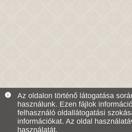
info
Az oldalon történő látogatása során
használunk. Ezen fájlok informáci
felhasználó oldallátogatási szoká
információkat. Az oldal használatá
használatát.