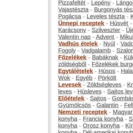
Pizzafeltét
-
Lepény
-
Lángo
Vajastészta
-
Burgonyás tés
Pogácsa
-
Leveles tészta
-
Ünnepi receptek
-
Húsvét
Karácsony
-
Szilveszter
-
Új
Valentin nap
-
Advent
-
Miku
Vadhús ételek
-
Nyúl
-
Vadd
Fogoly
-
Vadgalamb
-
Szalo
Főzelékek
-
Babáknak
-
Kül
zöldségből
-
Főzelékek burg
Egytálételek
-
Húsos
-
Hala
Wok
-
Egyéb
-
Pörkölt
Levesek
-
Zöldségleves
-
K
leves
-
Húsleves
-
Sajtos le
Előételek
-
Sajtos
-
Gombá
Gyümölcsös
-
Galantin
-
Fel
Nemzeti receptek
-
Magyar
konyha
-
Francia konyha
-
S
konyha
-
Orosz konyha
-
Kí
konyha
-
Dél-amerikai kony