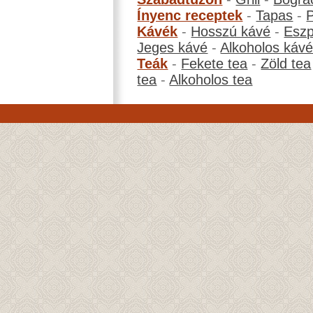
Ínyenc receptek
-
Tapas
-
Kávék
-
Hosszú kávé
-
Eszp
Jeges kávé
-
Alkoholos káv
Teák
-
Fekete tea
-
Zöld tea
tea
-
Alkoholos tea