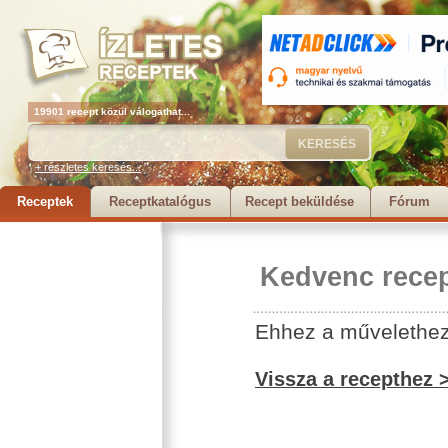
19901 recept közül válogathat...
+ részletes keresés...
Receptek
Receptkatalógus
Recept beküldése
Fórum
Kedvenc recep
Ehhez a művelethez 
Vissza a recepthez 