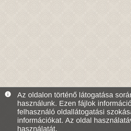
info
Az oldalon történő látogatása során
használunk. Ezen fájlok informáci
felhasználó oldallátogatási szoká
információkat. Az oldal használatá
használatát.