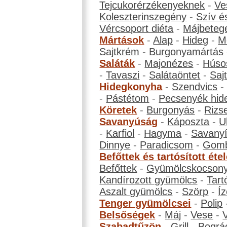
Tejcukorérzékenyeknek
-
Ve
Koleszterinszegény
-
Szív é
Vércsoport diéta
-
Májbeteg
Mártások
-
Alap
-
Hideg
-
M
Sajtkrém
-
Burgonyamártás
Saláták
-
Majonézes
-
Húso
-
Tavaszi
-
Salátaöntet
-
Saj
Hidegkonyha
-
Szendvics
-
Pástétom
-
Pecsenyék hid
Köretek
-
Burgonyás
-
Rizs
Savanyúság
-
Káposzta
-
U
-
Karfiol
-
Hagyma
-
Savanyí
Dinnye
-
Paradicsom
-
Gom
Befőttek és tartósított éte
Befőttek
-
Gyümölcskocson
Kandírozott gyümölcs
-
Tart
Aszalt gyümölcs
-
Szörp
-
Íz
Tenger gyümölcsei
-
Polip
Belsőségek
-
Máj
-
Vese
-
Szabadtűzön
-
Grill
-
Bográ