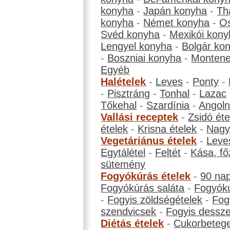
konyha
-
Japán konyha
-
Th
konyha
-
Német konyha
-
Os
Svéd konyha
-
Mexikói kony
Lengyel konyha
-
Bolgár ko
-
Boszniai konyha
-
Montene
Egyéb
Halételek
-
Leves
-
Ponty
-
-
Pisztráng
-
Tonhal
-
Lazac
Tőkehal
-
Szardínia
-
Angol
Vallási receptek
-
Zsidó éte
ételek
-
Krisna ételek
-
Nagyb
Vegetáriánus ételek
-
Leve
Egytálétel
-
Feltét
-
Kása, fő
sütemény
Fogyókúrás ételek
-
90 na
Fogyókúrás saláta
-
Fogyókú
-
Fogyis zöldségételek
-
Fog
szendvicsek
-
Fogyis dessze
Diétás ételek
-
Cukorbeteg