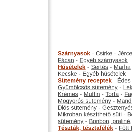
Szárnyasok
-
Csirke
-
Jérc
Fácán
-
Egyéb szárnyasok
Húsételek
-
Sertés
-
Marha
Kecske
-
Egyéb húsételek
Sütemény receptek
-
Édes
Gyümölcsös sütemény
-
Le
Krémes
-
Muffin
-
Torta
-
Fa
Mogyorós sütemény
-
Mand
Diós sütemény
-
Gesztenyé
Mikroban készíthető süti
-
B
sütemény
-
Bonbon, praliné, 
Tészták, tésztafélék
-
Főtt 