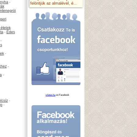
onyha
-
felöntjük az almalével, é...
vák
ntenegrói
geri
 ételek
ta
-
Édes
-
is
ek
-
khez
-
ta
-
izletes.hu
on Facebook
lcsíz
-
rp
-