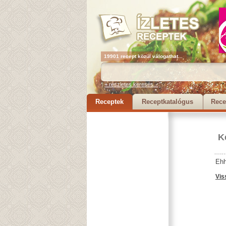
19901 recept közül válogathat...
+ részletes keresés...
Receptek
Receptkatalógus
Rece
K
Ehh
Vis