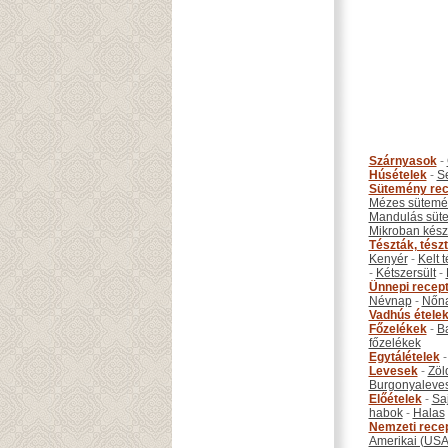
Szárnyasok
-
Húsételek
-
S
Sütemény rec
Mézes sütemé
Mandulás süt
Mikroban készí
Tészták, tész
Kenyér
-
Kelt 
-
Kétszersült
-
Ünnepi recep
Névnap
-
Nőn
Vadhús étele
Főzelékek
-
B
főzelékek
Egytálételek
Levesek
-
Zöl
Burgonyaleve
Előételek
-
Sa
habok
-
Halas
Nemzeti rece
Amerikai (USA