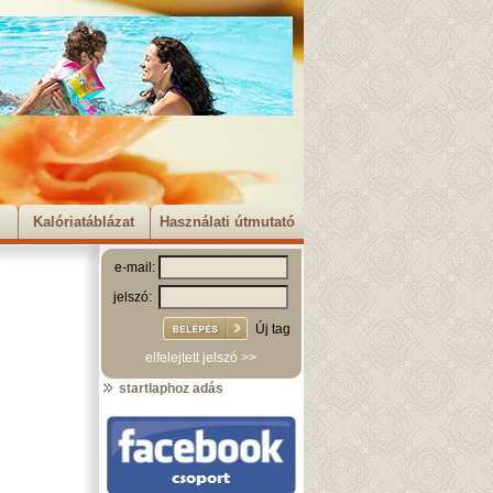
Kalóriatáblázat
Használati útmutató
e-mail:
jelszó:
Új tag
elfelejtett jelszó >>
startlaphoz adás