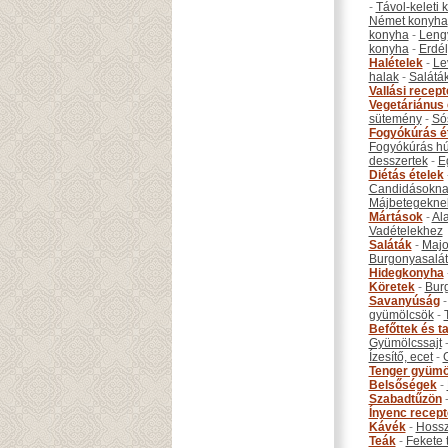
-
Távol-keleti
Német konyha
konyha
-
Leng
konyha
-
Erdél
Halételek
-
Le
halak
-
Salátá
Vallási recep
Vegetáriánus 
sütemény
-
Só
Fogyókúrás é
Fogyókúrás hú
desszertek
-
E
Diétás ételek
Candidásokna
Májbetegekne
Mártások
-
Al
Vadételekhez
Saláták
-
Maj
Burgonyasalá
Hidegkonyha
Köretek
-
Bur
Savanyúság
gyümölcsök
-
Befőttek és ta
Gyümölcssajt
Ízesítő, ecet
-
Tenger gyümö
Belsőségek
-
Szabadtűzön
Ínyenc recep
Kávék
-
Hossz
Teák
-
Fekete 