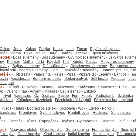
Csirke
-
Jérce
-
Kakas
-
Pulyka
-
Kacsa
-
Liba
-
Fácán
-
Egyéb szárnyasok
ertés
-
Marha
-
Birka
-
Malac
-
Borjú
-
Bárány
-
Kecske
-
Egyéb húsételek
eptek
-
Édes sütemény
-
Sós sütemény
-
Gyümölcsös sütemény
-
Lekváros sütem
ny
-
Krémes
-
Muffin
-
Torta
-
Fagylalt
-
Pite
-
Kuglóf
-
Kalács
-
Mogyorós sütemény
-
emény
-
Sajtos sütemény
-
Diós sütemény
-
Gesztenyés sütemény
-
Burgonyás süt
thető süti
-
Bögrés sütemény
-
Gofri
-
Csokoládés sütemény
-
Bonbon, praliné, trüff
tafélék
-
Főtt tészta
-
Palacsinta
-
Rétes
-
Pizza
-
Pizzafeltét
-
Lepény
-
Lángos
-
Fán
tészta
-
Vajastészta
-
Burgonyás tészta
-
Sörkorcsolyák
-
Sült tészta
-
Pogácsa
-
Leve
Lasagne
tek
-
Húsvét
-
Pünkösd
-
Farsang
-
Halloween
-
Karácsony
-
Szilveszter
-
Újév
-
Lak
ap
-
Valentin nap
-
Advent
-
Mikulás
-
Születésnap
-
Esküvő
k
-
Nyúl
-
Vaddisznó
-
Őz
-
Szarvas
-
Egyéb
-
Fürj
-
Fogoly
-
Vadgalamb
-
Szalonka
abáknak
-
Különleges főzelékek
-
Főzelékek zöldségből
-
Főzelékek burgonyából
-
-
Húsos
-
Halas
-
Bográcsos ételek
-
Kocsonya
-
Wok
-
Egyéb
-
Pörkölt
dségleves
-
Krémleves
-
Gyümölcsleves
-
Rántott leves
-
Húsleves
-
Sajtos leves
-
s
jtos
-
Gombás
-
Húsos
-
Ropogósok
-
Tojásos
-
Gyümölcsös
-
Galantin
-
Felfújt
-
Kr
ptek
-
Magyaros ételek
-
Olasz konyha
-
Görög konyha
-
Francia konyha
-
Spanyol 
) konyha
-
Orosz konyha
-
Kínai konyha
-
Indiai konyha
-
Arab konyha
-
Dél-amerik