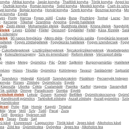
 konyha
-
Afrikai konyha
-
Japán konyha
-
Thaiföldi konyha
-
Török konyha
-
Angol k
-
Osztrák konyha
-
Román konyha
-
Svéd konyha
-
Mexikói konyha
-
Cseh és szlo
yel konyha
-
Bolgár konyha
-
Horvát konyha
-
Szerb konyha
-
Boszniai konyha
-
Mo
yi konyha
-
Egyéb
ves
-
Ponty
-
Harcsa
-
Fogas, süllő
-
Csuka
-
Busa
-
Pisztráng
-
Tonhal
-
Lazac
-
Ten
k
-
Kecsege
-
Tőkehal
-
Szardínia
-
Angolna
-
Egyéb halételek
tek
-
Zsidó ételek
-
Mohamedán ételek
-
Buddhista ételek
-
Krisna ételek
-
Nagyböjti
ételek
-
Leves
-
Előétel
-
Főétel
-
Desszert
-
Egytálétel
-
Feltét
-
Kása, főzelék
-
Salá
s sütemény
telek
-
90 napos fogyókúra
-
Atkins diéta
-
Fogyókúrás saláta
-
Fogyókúrás levesek
sételek
-
Fogyis zöldségételek
-
Fogyókúrás halételek
-
Fogyis szendvicsek
-
Fogy
gyéb
-
Cukorbetegeknek
-
Lisztérzékenyeknek
-
Tejcukorérzékenyeknek
-
Vesebetegekn
k
-
Koleszterinszegény
-
Szív és érrendszeri
-
Reform ételek
-
Vércsoport diéta
-
k
ap
-
Hideg
-
Meleg
-
Gyümölcs
-
Pác
-
Öntet
-
Sajtkrém
-
Burgonyamártás
-
Halétele
onézes
-
Húsos
-
Tésztás
-
Gyümölcs
-
Különleges
-
Tavaszi
-
Salátaöntet
-
Sajtsalá
ta
-
Szendvics
-
Hidegtál
-
Körözött
-
Szendvicskrém
-
Pástétom
-
Pecsenyék hidegen
gonyás
-
Rizses
-
Zöldség
-
Gyümölcsös
-
Egyéb
-
Káposzta
-
Uborka
-
Cékla
-
Csalamádé
-
Paprika
-
Karfiol
-
Hagyma
-
Savanyított
Tök, sütőtök
-
Dinnye
-
Paradicsom
-
Gomba
-
Egyéb
rtósított ételek
-
Lekvár
-
Dzsem
-
Kompót
-
Befőttek
-
Gyümölcskocsonya
-
Gyümö
-
Kandírozott gyümölcs
-
Tartósított zöldség
-
Aszalt zöldség
-
Aszalt gyümölcs
-
Szö
Gyümölcsbor
lcsei
-
Polip
-
Rák
-
Homár
-
Kagyló
-
Tintahal
Máj
-
Vese
-
Velő
-
Szív
-
Tüdő
-
Pacal
-
Zuza
-
Grill
-
Bogrács
-
Nyárson sült
tek
-
Tapas
-
Pesto
-
Sajt
ú kávé
-
Eszpresszó
-
Cappuccino
-
Török kávé
-
Jeges kávé
-
Alkoholos kávé
tea
-
Zöld tea
-
Gyümölcstea
-
Gyógytea
-
Jeges tea
-
Alkoholos tea