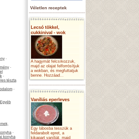
Véletlen receptek
Lecsó tökkel,
cukkinival - wok
ény
-
A hagymát felcsíkozzuk,
majd az olajat felforrósítjuk
emény
-
a wokban, és megfuttatjuk
el
benne. Hozzáad...
k
-
les tészta
odalom
-
Vaníliás eperleves
Egyéb
émek,
Egy lábosba tesszük a
konyha
-
feldarabolt epret, a
ai konyha
kikapart vaníliát, majd