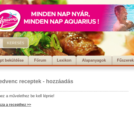
pt beküldése
Fórum
Lexikon
Alapanyagok
Fűszerek
edvenc receptek - hozzáadás
ez a művelethez be kell lépnie!
sza a recepthez >>