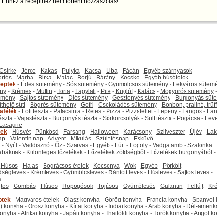
Ehhez a recepthez nem történt hozzászólás!
Csirke
-
Jérce
-
Kakas
-
Pulyka
-
Kacsa
-
Liba
-
Fácán
-
Egyéb szárnyasok
ertés
-
Marha
-
Birka
-
Malac
-
Borjú
-
Bárány
-
Kecske
-
Egyéb húsételek
eptek
-
Édes sütemény
-
Sós sütemény
-
Gyümölcsös sütemény
-
Lekváros sütem
ny
-
Krémes
-
Muffin
-
Torta
-
Fagylalt
-
Pite
-
Kuglóf
-
Kalács
-
Mogyorós sütemény
-
emény
-
Sajtos sütemény
-
Diós sütemény
-
Gesztenyés sütemény
-
Burgonyás süt
thető süti
-
Bögrés sütemény
-
Gofri
-
Csokoládés sütemény
-
Bonbon, praliné, trüff
tafélék
-
Főtt tészta
-
Palacsinta
-
Rétes
-
Pizza
-
Pizzafeltét
-
Lepény
-
Lángos
-
Fán
tészta
-
Vajastészta
-
Burgonyás tészta
-
Sörkorcsolyák
-
Sült tészta
-
Pogácsa
-
Leve
Lasagne
tek
-
Húsvét
-
Pünkösd
-
Farsang
-
Halloween
-
Karácsony
-
Szilveszter
-
Újév
-
Lak
ap
-
Valentin nap
-
Advent
-
Mikulás
-
Születésnap
-
Esküvő
k
-
Nyúl
-
Vaddisznó
-
Őz
-
Szarvas
-
Egyéb
-
Fürj
-
Fogoly
-
Vadgalamb
-
Szalonka
abáknak
-
Különleges főzelékek
-
Főzelékek zöldségből
-
Főzelékek burgonyából
-
-
Húsos
-
Halas
-
Bográcsos ételek
-
Kocsonya
-
Wok
-
Egyéb
-
Pörkölt
dségleves
-
Krémleves
-
Gyümölcsleves
-
Rántott leves
-
Húsleves
-
Sajtos leves
-
s
jtos
-
Gombás
-
Húsos
-
Ropogósok
-
Tojásos
-
Gyümölcsös
-
Galantin
-
Felfújt
-
Kr
ptek
-
Magyaros ételek
-
Olasz konyha
-
Görög konyha
-
Francia konyha
-
Spanyol 
) konyha
-
Orosz konyha
-
Kínai konyha
-
Indiai konyha
-
Arab konyha
-
Dél-amerik
 konyha
-
Afrikai konyha
-
Japán konyha
-
Thaiföldi konyha
-
Török konyha
-
Angol k