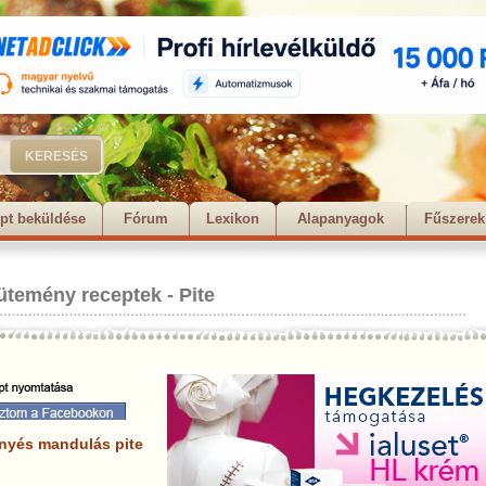
pt beküldése
Fórum
Lexikon
Alapanyagok
Fűszerek
ütemény receptek
-
Pite
nyés mandulás pite