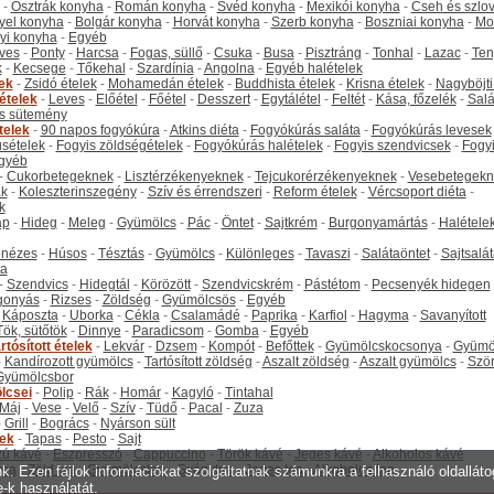
-
Osztrák konyha
-
Román konyha
-
Svéd konyha
-
Mexikói konyha
-
Cseh és szlo
yel konyha
-
Bolgár konyha
-
Horvát konyha
-
Szerb konyha
-
Boszniai konyha
-
Mo
yi konyha
-
Egyéb
ves
-
Ponty
-
Harcsa
-
Fogas, süllő
-
Csuka
-
Busa
-
Pisztráng
-
Tonhal
-
Lazac
-
Ten
k
-
Kecsege
-
Tőkehal
-
Szardínia
-
Angolna
-
Egyéb halételek
tek
-
Zsidó ételek
-
Mohamedán ételek
-
Buddhista ételek
-
Krisna ételek
-
Nagyböjti
ételek
-
Leves
-
Előétel
-
Főétel
-
Desszert
-
Egytálétel
-
Feltét
-
Kása, főzelék
-
Salá
s sütemény
telek
-
90 napos fogyókúra
-
Atkins diéta
-
Fogyókúrás saláta
-
Fogyókúrás levesek
sételek
-
Fogyis zöldségételek
-
Fogyókúrás halételek
-
Fogyis szendvicsek
-
Fogy
gyéb
-
Cukorbetegeknek
-
Lisztérzékenyeknek
-
Tejcukorérzékenyeknek
-
Vesebetegekn
k
-
Koleszterinszegény
-
Szív és érrendszeri
-
Reform ételek
-
Vércsoport diéta
-
k
ap
-
Hideg
-
Meleg
-
Gyümölcs
-
Pác
-
Öntet
-
Sajtkrém
-
Burgonyamártás
-
Halétele
onézes
-
Húsos
-
Tésztás
-
Gyümölcs
-
Különleges
-
Tavaszi
-
Salátaöntet
-
Sajtsalá
ta
-
Szendvics
-
Hidegtál
-
Körözött
-
Szendvicskrém
-
Pástétom
-
Pecsenyék hidegen
gonyás
-
Rizses
-
Zöldség
-
Gyümölcsös
-
Egyéb
-
Káposzta
-
Uborka
-
Cékla
-
Csalamádé
-
Paprika
-
Karfiol
-
Hagyma
-
Savanyított
Tök, sütőtök
-
Dinnye
-
Paradicsom
-
Gomba
-
Egyéb
rtósított ételek
-
Lekvár
-
Dzsem
-
Kompót
-
Befőttek
-
Gyümölcskocsonya
-
Gyümö
-
Kandírozott gyümölcs
-
Tartósított zöldség
-
Aszalt zöldség
-
Aszalt gyümölcs
-
Szö
Gyümölcsbor
lcsei
-
Polip
-
Rák
-
Homár
-
Kagyló
-
Tintahal
Máj
-
Vese
-
Velő
-
Szív
-
Tüdő
-
Pacal
-
Zuza
-
Grill
-
Bogrács
-
Nyárson sült
tek
-
Tapas
-
Pesto
-
Sajt
ú kávé
-
Eszpresszó
-
Cappuccino
-
Török kávé
-
Jeges kávé
-
Alkoholos kávé
tea
-
Zöld tea
-
Gyümölcstea
-
Gyógytea
-
Jeges tea
-
Alkoholos tea
unk. Ezen fájlok információkat szolgáltatnak számunkra a felhasználó oldallát
e-k használatát.