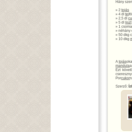
Hány szem
» 2
tojás
» 4 dl
tej
fö
» 2,5 dl
cu
» 5 dl
liszt
» 1 csoma
» néhány
» 50 dkg 
» 10 dkg
A
tojás
oka
mandula
a
Ezt követ
csereszny
Por
cukor
r
Szerző:
Íz