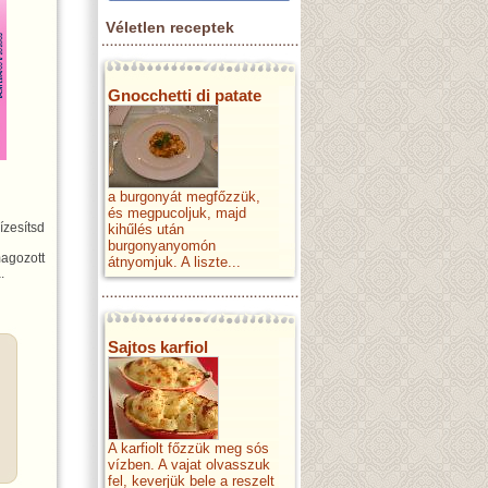
Véletlen receptek
Gnocchetti di patate
a burgonyát megfőzzük,
és megpucoljuk, majd
ízesítsd
kihűlés után
burgonyanyomón
agozott
átnyomjuk. A liszte...
.
Sajtos karfiol
A karfiolt főzzük meg sós
vízben. A vajat olvasszuk
fel, keverjük bele a reszelt