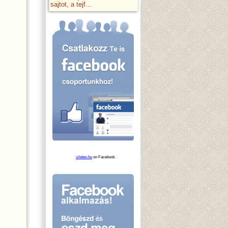
sajtot, a tejf...
izletes.hu
on Facebook