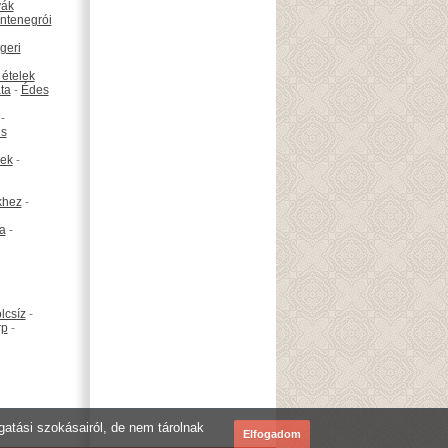
vák
ntenegrói
geri
 ételek
ta
-
Édes
-
is
ek
-
khez
-
ta
-
lcsíz
-
rp
-
ogatási szokásairól, de nem tárolnak
Elfogadom