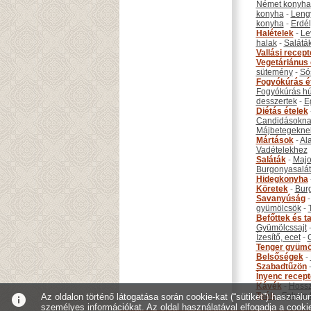
Német konyha
konyha
-
Leng
konyha
-
Erdél
Halételek
-
Le
halak
-
Salátá
Vallási recep
Vegetáriánus 
sütemény
-
Só
Fogyókúrás é
Fogyókúrás hú
desszertek
-
E
Diétás ételek
Candidásokna
Májbetegekne
Mártások
-
Al
Vadételekhez
Saláták
-
Maj
Burgonyasalá
Hidegkonyha
Köretek
-
Bur
Savanyúság
gyümölcsök
-
Befőttek és ta
Gyümölcssajt
Ízesítő, ecet
-
Tenger gyümö
Belsőségek
-
Szabadtűzön
Ínyenc recep
Kávék
-
Hossz
Teák
-
Fekete 
info
Az oldalon történő látogatása során cookie-kat (“sütiket”) használ
személyes információkat. Az oldal használatával elfogadja a cooki