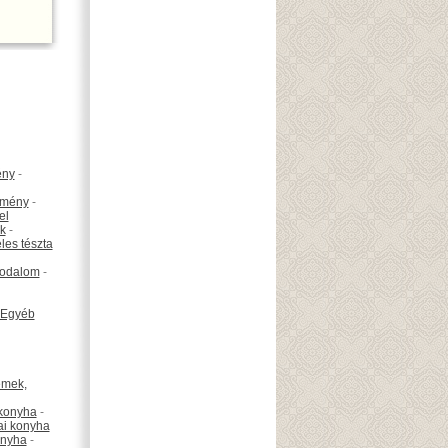
ény
-
emény
-
el
k
-
les tészta
odalom
-
Egyéb
émek,
konyha
-
ai konyha
onyha
-