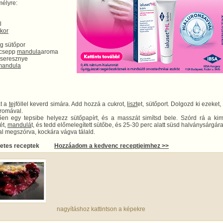
élyre:
l
kor
g sütőpor
 csepp
mandula
aroma
cseresznye
mandula
t a
tej
föllel keverd simára. Add hozzá a cukrot,
liszt
et, sütőport. Dolgozd ki ezeket, 
romával.
ően egy tepsibe helyezz sütőpapírt, és a masszát simítsd bele. Szórd rá a kim
ét,
mandulá
t, és tedd előmelegített sütőbe, és 25-30 perc alatt süsd halványsárgára
al megszórva, kockára vágva tálald.
letes receptek
Hozzáadom a kedvenc receptjeimhez >>
nagyításhoz kattintson a képekre