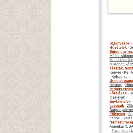
Szárnyasok
-
Húsételek
-
S
Sütemény rec
Mézes sütemé
Mandulás süt
Mikroban készí
Tészták, tész
Kenyér
-
Kelt 
-
Kétszersült
-
Ünnepi recep
Névnap
-
Nőn
Vadhús étele
Főzelékek
-
B
főzelékek
Egytálételek
Levesek
-
Zöl
Burgonyaleve
Előételek
-
Sa
habok
-
Halas
Nemzeti rece
Amerikai (USA
-
Távol-keleti