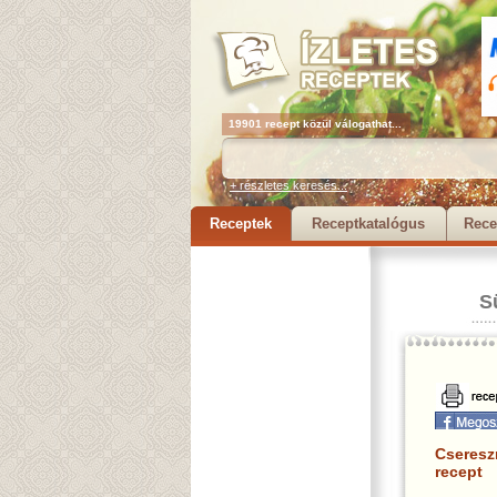
19901 recept közül válogathat...
+ részletes keresés...
Receptek
Receptkatalógus
Rece
S
Cseresz
recept