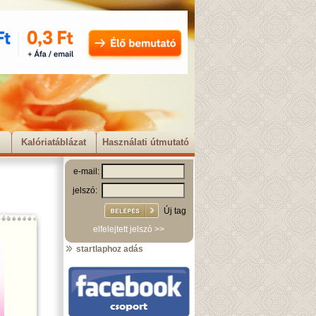
Kalóriatáblázat
Használati útmutató
e-mail:
jelszó:
Új tag
elfelejtett jelszó >>
startlaphoz adás