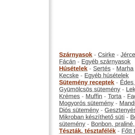
Szárnyasok
-
Csirke
-
Jérc
Fácán
-
Egyéb szárnyasok
Húsételek
-
Sertés
-
Marha
Kecske
-
Egyéb húsételek
Sütemény receptek
-
Édes
Gyümölcsös sütemény
-
Le
Krémes
-
Muffin
-
Torta
-
Fa
Mogyorós sütemény
-
Mand
Diós sütemény
-
Gesztenyé
Mikroban készíthető süti
-
B
sütemény
-
Bonbon, praliné, 
Tészták, tésztafélék
-
Főtt 