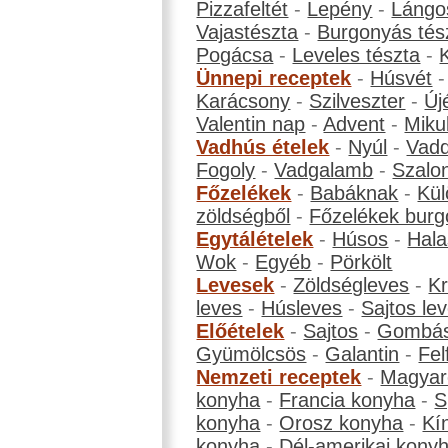
Pizzafeltét
-
Lepény
-
Lángo
Vajastészta
-
Burgonyás tés
Pogácsa
-
Leveles tészta
-
Ünnepi receptek
-
Húsvét
Karácsony
-
Szilveszter
-
Új
Valentin nap
-
Advent
-
Miku
Vadhús ételek
-
Nyúl
-
Vadd
Fogoly
-
Vadgalamb
-
Szalo
Főzelékek
-
Babáknak
-
Kül
zöldségből
-
Főzelékek burg
Egytálételek
-
Húsos
-
Hala
Wok
-
Egyéb
-
Pörkölt
Levesek
-
Zöldségleves
-
K
leves
-
Húsleves
-
Sajtos le
Előételek
-
Sajtos
-
Gombá
Gyümölcsös
-
Galantin
-
Fel
Nemzeti receptek
-
Magyar
konyha
-
Francia konyha
-
S
konyha
-
Orosz konyha
-
Kí
konyha
-
Dél-amerikai kony