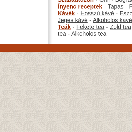
Ínyenc receptek
-
Tapas
-
Kávék
-
Hosszú kávé
-
Eszp
Jeges kávé
-
Alkoholos káv
Teák
-
Fekete tea
-
Zöld tea
tea
-
Alkoholos tea