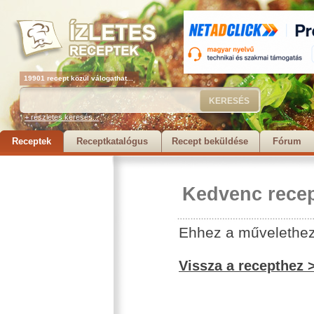
19901 recept közül válogathat...
+ részletes keresés...
Receptek
Receptkatalógus
Recept beküldése
Fórum
Kedvenc recep
Ehhez a művelethez 
Vissza a recepthez 