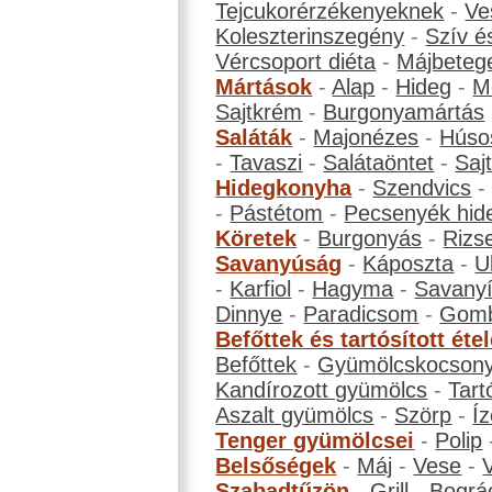
Tejcukorérzékenyeknek
-
Ve
Koleszterinszegény
-
Szív é
Vércsoport diéta
-
Májbeteg
Mártások
-
Alap
-
Hideg
-
M
Sajtkrém
-
Burgonyamártás
Saláták
-
Majonézes
-
Húso
-
Tavaszi
-
Salátaöntet
-
Saj
Hidegkonyha
-
Szendvics
-
Pástétom
-
Pecsenyék hid
Köretek
-
Burgonyás
-
Rizs
Savanyúság
-
Káposzta
-
U
-
Karfiol
-
Hagyma
-
Savanyí
Dinnye
-
Paradicsom
-
Gom
Befőttek és tartósított éte
Befőttek
-
Gyümölcskocson
Kandírozott gyümölcs
-
Tart
Aszalt gyümölcs
-
Szörp
-
Íz
Tenger gyümölcsei
-
Polip
Belsőségek
-
Máj
-
Vese
-
Szabadtűzön
-
Grill
-
Bográ