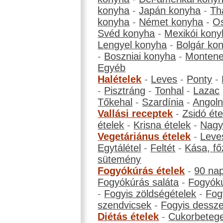
konyha
-
Japán konyha
-
Th
konyha
-
Német konyha
-
Os
Svéd konyha
-
Mexikói kony
Lengyel konyha
-
Bolgár ko
-
Boszniai konyha
-
Montene
Egyéb
Halételek
-
Leves
-
Ponty
-
-
Pisztráng
-
Tonhal
-
Lazac
Tőkehal
-
Szardínia
-
Angol
Vallási receptek
-
Zsidó éte
ételek
-
Krisna ételek
-
Nagyb
Vegetáriánus ételek
-
Leve
Egytálétel
-
Feltét
-
Kása, fő
sütemény
Fogyókúrás ételek
-
90 na
Fogyókúrás saláta
-
Fogyókú
-
Fogyis zöldségételek
-
Fog
szendvicsek
-
Fogyis dessze
Diétás ételek
-
Cukorbeteg