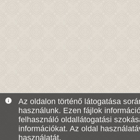
info
Az oldalon történő látogatása során
használunk. Ezen fájlok informáci
felhasználó oldallátogatási szoká
információkat. Az oldal használatá
használatát.