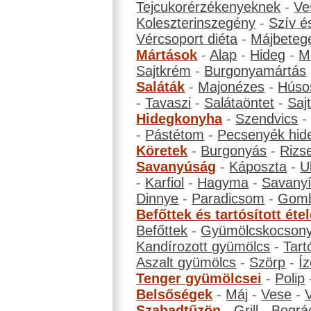
Tejcukorérzékenyeknek
-
Ve
Koleszterinszegény
-
Szív é
Vércsoport diéta
-
Májbeteg
Mártások
-
Alap
-
Hideg
-
M
Sajtkrém
-
Burgonyamártás
Saláták
-
Majonézes
-
Húso
-
Tavaszi
-
Salátaöntet
-
Saj
Hidegkonyha
-
Szendvics
-
Pástétom
-
Pecsenyék hid
Köretek
-
Burgonyás
-
Rizs
Savanyúság
-
Káposzta
-
U
-
Karfiol
-
Hagyma
-
Savanyí
Dinnye
-
Paradicsom
-
Gom
Befőttek és tartósított éte
Befőttek
-
Gyümölcskocson
Kandírozott gyümölcs
-
Tart
Aszalt gyümölcs
-
Szörp
-
Íz
Tenger gyümölcsei
-
Polip
Belsőségek
-
Máj
-
Vese
-
Szabadtűzön
-
Grill
-
Bográ