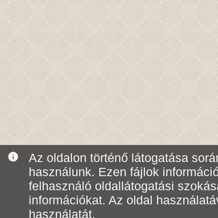
info
Az oldalon történő látogatása során
használunk. Ezen fájlok informáci
felhasználó oldallátogatási szoká
információkat. Az oldal használatá
használatát.