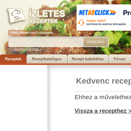
19901 recept közül válogathat...
+ részletes keresés...
Receptek
Receptkatalógus
Recept beküldése
Fórum
Kedvenc recep
Ehhez a művelethez 
Vissza a recepthez 