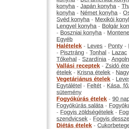
konyha
-
Japán konyha
-
Th
konyha
-
Német konyha
-
Os
Svéd konyha
-
Mexikói kony
Lengyel konyha
-
Bolgár ko
-
Boszniai konyha
-
Montene
Egyéb
Halételek
-
Leves
-
Ponty
-
-
Pisztráng
-
Tonhal
-
Lazac
Tőkehal
-
Szardínia
-
Angol
Vallási receptek
-
Zsidó éte
ételek
-
Krisna ételek
-
Nagyb
Vegetáriánus ételek
-
Leve
Egytálétel
-
Feltét
-
Kása, fő
sütemény
Fogyókúrás ételek
-
90 na
Fogyókúrás saláta
-
Fogyókú
-
Fogyis zöldségételek
-
Fog
szendvicsek
-
Fogyis dessze
Diétás ételek
-
Cukorbeteg