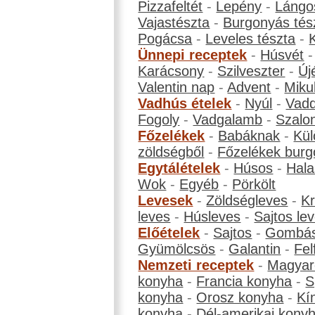
Pizzafeltét
-
Lepény
-
Lángo
Vajastészta
-
Burgonyás tés
Pogácsa
-
Leveles tészta
-
Ünnepi receptek
-
Húsvét
Karácsony
-
Szilveszter
-
Új
Valentin nap
-
Advent
-
Miku
Vadhús ételek
-
Nyúl
-
Vadd
Fogoly
-
Vadgalamb
-
Szalo
Főzelékek
-
Babáknak
-
Kül
zöldségből
-
Főzelékek burg
Egytálételek
-
Húsos
-
Hala
Wok
-
Egyéb
-
Pörkölt
Levesek
-
Zöldségleves
-
K
leves
-
Húsleves
-
Sajtos le
Előételek
-
Sajtos
-
Gombá
Gyümölcsös
-
Galantin
-
Fel
Nemzeti receptek
-
Magyar
konyha
-
Francia konyha
-
S
konyha
-
Orosz konyha
-
Kí
konyha
-
Dél-amerikai kony