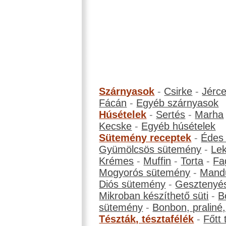
Szárnyasok
-
Csirke
-
Jérc
Fácán
-
Egyéb szárnyasok
Húsételek
-
Sertés
-
Marha
Kecske
-
Egyéb húsételek
Sütemény receptek
-
Édes
Gyümölcsös sütemény
-
Le
Krémes
-
Muffin
-
Torta
-
Fa
Mogyorós sütemény
-
Mand
Diós sütemény
-
Gesztenyé
Mikroban készíthető süti
-
B
sütemény
-
Bonbon, praliné, 
Tészták, tésztafélék
-
Főtt 