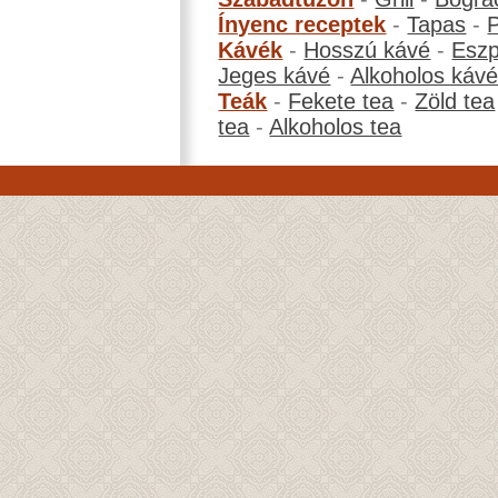
Ínyenc receptek
-
Tapas
-
Kávék
-
Hosszú kávé
-
Eszp
Jeges kávé
-
Alkoholos káv
Teák
-
Fekete tea
-
Zöld tea
tea
-
Alkoholos tea