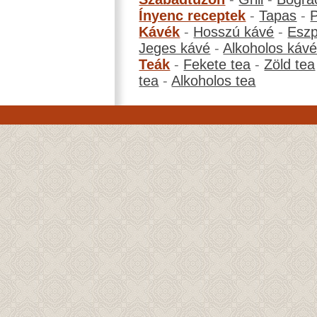
Ínyenc receptek
-
Tapas
-
Kávék
-
Hosszú kávé
-
Eszp
Jeges kávé
-
Alkoholos káv
Teák
-
Fekete tea
-
Zöld tea
tea
-
Alkoholos tea