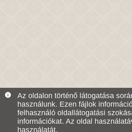
info
Az oldalon történő látogatása során
használunk. Ezen fájlok informáci
felhasználó oldallátogatási szoká
információkat. Az oldal használatá
használatát.