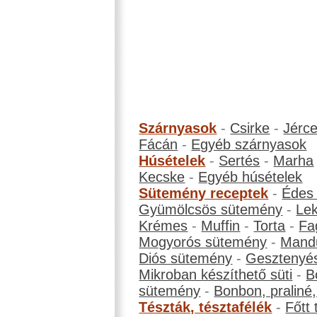
Szárnyasok
-
Csirke
-
Jérc
Fácán
-
Egyéb szárnyasok
Húsételek
-
Sertés
-
Marha
Kecske
-
Egyéb húsételek
Sütemény receptek
-
Édes
Gyümölcsös sütemény
-
Le
Krémes
-
Muffin
-
Torta
-
Fa
Mogyorós sütemény
-
Mand
Diós sütemény
-
Gesztenyé
Mikroban készíthető süti
-
B
sütemény
-
Bonbon, praliné, 
Tészták, tésztafélék
-
Főtt 