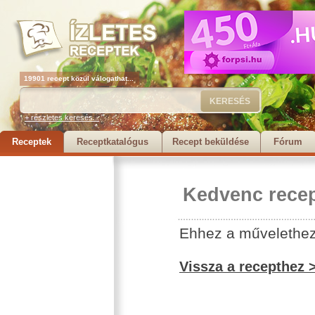
19901 recept közül válogathat...
+ részletes keresés...
Receptek
Receptkatalógus
Recept beküldése
Fórum
Kedvenc recep
Ehhez a művelethez 
Vissza a recepthez 