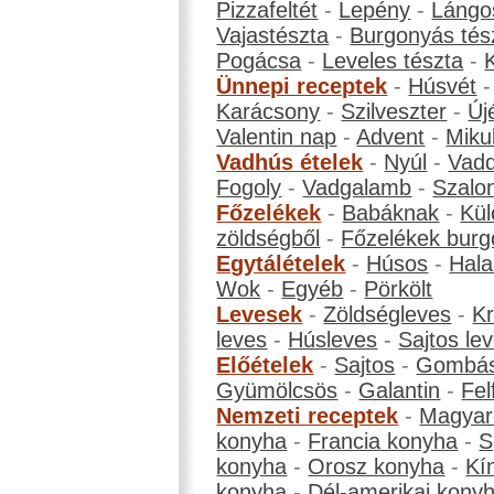
Pizzafeltét
-
Lepény
-
Lángo
Vajastészta
-
Burgonyás tés
Pogácsa
-
Leveles tészta
-
Ünnepi receptek
-
Húsvét
Karácsony
-
Szilveszter
-
Új
Valentin nap
-
Advent
-
Miku
Vadhús ételek
-
Nyúl
-
Vadd
Fogoly
-
Vadgalamb
-
Szalo
Főzelékek
-
Babáknak
-
Kül
zöldségből
-
Főzelékek burg
Egytálételek
-
Húsos
-
Hala
Wok
-
Egyéb
-
Pörkölt
Levesek
-
Zöldségleves
-
K
leves
-
Húsleves
-
Sajtos le
Előételek
-
Sajtos
-
Gombá
Gyümölcsös
-
Galantin
-
Fel
Nemzeti receptek
-
Magyar
konyha
-
Francia konyha
-
S
konyha
-
Orosz konyha
-
Kí
konyha
-
Dél-amerikai kony