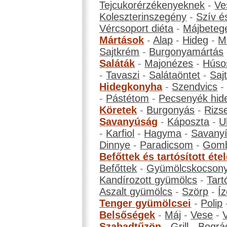
Tejcukorérzékenyeknek
-
Ve
Koleszterinszegény
-
Szív é
Vércsoport diéta
-
Májbeteg
Mártások
-
Alap
-
Hideg
-
M
Sajtkrém
-
Burgonyamártás
Saláták
-
Majonézes
-
Húso
-
Tavaszi
-
Salátaöntet
-
Saj
Hidegkonyha
-
Szendvics
-
Pástétom
-
Pecsenyék hid
Köretek
-
Burgonyás
-
Rizs
Savanyúság
-
Káposzta
-
U
-
Karfiol
-
Hagyma
-
Savanyí
Dinnye
-
Paradicsom
-
Gom
Befőttek és tartósított éte
Befőttek
-
Gyümölcskocson
Kandírozott gyümölcs
-
Tart
Aszalt gyümölcs
-
Szörp
-
Íz
Tenger gyümölcsei
-
Polip
Belsőségek
-
Máj
-
Vese
-
Szabadtűzön
-
Grill
-
Bográ