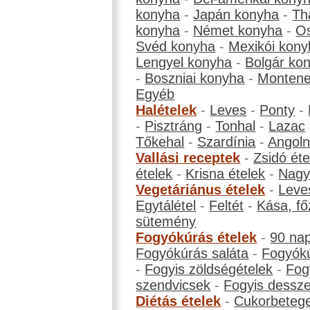
konyha
-
Japán konyha
-
Th
konyha
-
Német konyha
-
Os
Svéd konyha
-
Mexikói kony
Lengyel konyha
-
Bolgár ko
-
Boszniai konyha
-
Montene
Egyéb
Halételek
-
Leves
-
Ponty
-
-
Pisztráng
-
Tonhal
-
Lazac
Tőkehal
-
Szardínia
-
Angol
Vallási receptek
-
Zsidó éte
ételek
-
Krisna ételek
-
Nagyb
Vegetáriánus ételek
-
Leve
Egytálétel
-
Feltét
-
Kása, fő
sütemény
Fogyókúrás ételek
-
90 na
Fogyókúrás saláta
-
Fogyókú
-
Fogyis zöldségételek
-
Fog
szendvicsek
-
Fogyis dessze
Diétás ételek
-
Cukorbeteg